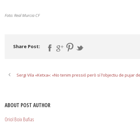
Foto: Real Murcia CF
Share Post:
Sergi Vila «Ketxa»: «No tenim pressió però sí l’objectiu de pujar d
ABOUT POST AUTHOR
Oriol Boix Bufias