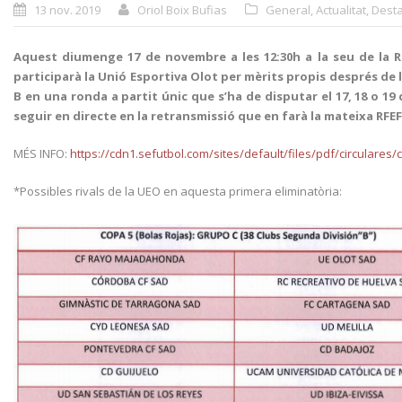
13 nov. 2019
Oriol Boix Bufias
General
,
Actualitat
,
Desta
Aquest diumenge 17 de novembre a les 12:30h a la seu de la Re
participarà la Unió Esportiva Olot per mèrits propis després de l
B en una ronda a partit únic que s’ha de disputar el 17, 18 o 19
seguir en directe en la retransmissió que en farà la mateixa RFEF 
MÉS INFO:
https://cdn1.sefutbol.com/sites/default/files/pdf/circulares/
*Possibles rivals de la UEO en aquesta primera eliminatòria: