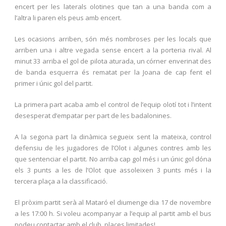
encert per les laterals olotines que tan a una banda com a
l’altra li paren els peus amb encert.
Les ocasions arriben, són més nombroses per les locals que
arriben una i altre vegada sense encert a la porteria rival. Al
minut 33 arriba el gol de pilota aturada, un córner enverinat des
de banda esquerra és rematat per la Joana de cap fent el
primer i únic gol del partit.
La primera part acaba amb el control de l’equip olotí tot i l’intent
desesperat d’empatar per part de les badalonines.
A la segona part la dinàmica segueix sent la mateixa, control
defensiu de les jugadores de l’Olot i algunes contres amb les
que sentenciar el partit. No arriba cap gol més i un únic gol dóna
els 3 punts a les de l’Olot que assoleixen 3 punts més i la
tercera plaça a la classificació.
El pròxim partit serà al Mataró el diumenge dia 17 de novembre
a les 17:00 h. Si voleu acompanyar a l’equip al partit amb el bus
podeu contactar amb el club, places limitades!