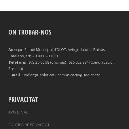
ON TROBAR-NOS
Adreça
: Estadi Municipal d’OLOT. Avinguda dels Països
Catalans, s/n – 17800 – OLOT
Telèfons
: 972 26 06 98 (oficines) i 636 052 884 (Comunicació i
Premsa)
E-mail
: ueolot@ueolot.cat / comunicacio@ueolot.cat
PRIVACITAT
AVÍS LEGAL
POLÍTICA DE PRIVACITAT