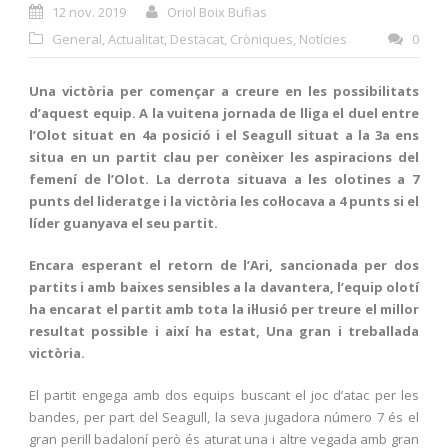
12 nov. 2019
Oriol Boix Bufias
General
,
Actualitat
,
Destacat
,
Cròniques
,
Notícies
0
Una victòria per començar a creure en les possibilitats
d’aquest equip. A la vuitena jornada de lliga el duel entre
l’Olot situat en 4a posició i el Seagull situat a la 3a ens
situa en un partit clau per conèixer les aspiracions del
femení de l’Olot. La derrota situava a les olotines a 7
punts del lideratge i la victòria les col·locava a 4 punts si el
líder guanyava el seu partit.
Encara esperant el retorn de l’Ari, sancionada per dos
partits i amb baixes sensibles a la davantera, l’equip olotí
ha encarat el partit amb tota la il·lusió per treure el millor
resultat possible i així ha estat, Una gran i treballada
victòria.
El partit engega amb dos equips buscant el joc d’atac per les
bandes, per part del Seagull, la seva jugadora número 7 és el
gran perill badaloní però és aturat una i altre vegada amb gran