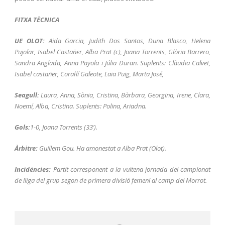
FITXA TÈCNICA
UE OLOT:
Aida Garcia, Judith Dos Santos, Duna Blasco, Helena
Pujolar, Isabel Castañer, Alba Prat (c), Joana Torrents, Glòria Barrero,
Sandra Anglada, Anna Payola i Júlia Duran. Suplents: Clàudia Calvet,
Isabel castañer, Coral·lí Galeote, Laia Puig, Marta José,
Seagull:
Laura, Anna, Sònia, Cristina, Bàrbara, Georgina, Irene, Clara,
Noemí, Alba, Cristina. Suplents: Polina, Ariadna.
Gols:
1-0, Joana Torrents (33’).
Àrbitre:
Guillem Gou. Ha amonestat a Alba Prat (Olot).
Incidències:
Partit corresponent a la vuitena jornada del campionat
de lliga del grup segon de primera divisió femení al camp del Morrot.