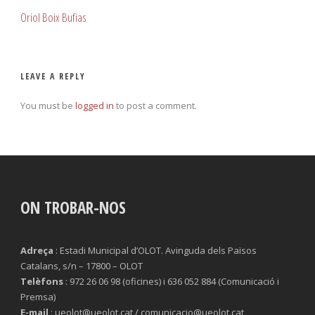
Oriol Boix Bufias
LEAVE A REPLY
You must be
logged in
to post a comment.
ON TROBAR-NOS
Adreça
: Estadi Municipal d’OLOT. Avinguda dels Països
Catalans, s/n – 17800 – OLOT
Telèfons
: 972 26 06 98 (oficines) i 636 052 884 (Comunicació i
Premsa)
E-mail
: ueolot@ueolot.cat / comunicacio@ueolot.cat