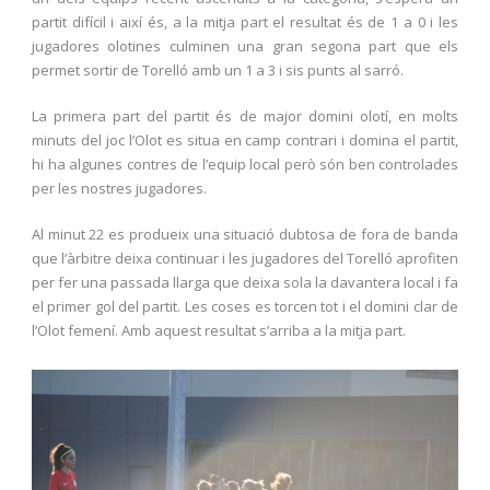
partit difícil i així és, a la mitja part el resultat és de 1 a 0 i les
jugadores olotines culminen una gran segona part que els
permet sortir de Torelló amb un 1 a 3 i sis punts al sarró.
La primera part del partit és de major domini olotí, en molts
minuts del joc l’Olot es situa en camp contrari i domina el partit,
hi ha algunes contres de l’equip local però són ben controlades
per les nostres jugadores.
Al minut 22 es produeix una situació dubtosa de fora de banda
que l’àrbitre deixa continuar i les jugadores del Torelló aprofiten
per fer una passada llarga que deixa sola la davantera local i fa
el primer gol del partit. Les coses es torcen tot i el domini clar de
l’Olot femení. Amb aquest resultat s’arriba a la mitja part.