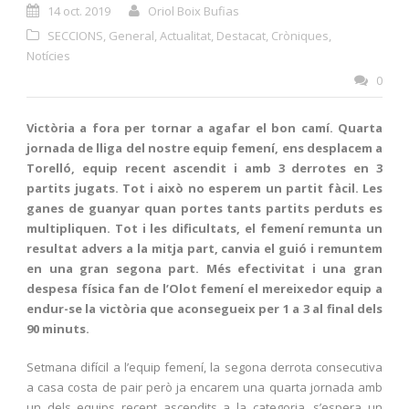
14 oct. 2019
Oriol Boix Bufias
SECCIONS
,
General
,
Actualitat
,
Destacat
,
Cròniques
,
Notícies
0
Victòria a fora per tornar a agafar el bon camí.
Quarta
jornada de lliga del nostre equip femení, ens desplacem a
Torelló, equip recent ascendit i amb 3 derrotes en 3
partits jugats. Tot i això no esperem un partit fàcil. Les
ganes de guanyar quan portes tants partits perduts es
multipliquen.
Tot i les dificultats, el femení remunta un
resultat advers a la mitja part, canvia el guió i remuntem
en una gran segona part. Més efectivitat i una gran
despesa física fan de l’Olot femení el mereixedor equip a
endur-se la victòria que aconsegueix per 1 a 3 al final dels
90 minuts.
Setmana difícil a l’equip femení, la segona derrota consecutiva
a casa costa de pair però ja encarem una quarta jornada amb
un dels equips recent ascendits a la categoria, s’espera un