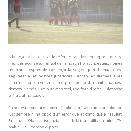
A la segona l’Olot mira de refer-se ràpidament i apreta encara
més per aconseguir el gol de l’empat, i ho aconsegueix només
un minut després de començar la segona part. L’empat dóna
seguretat a les nostres jugadores i encén les alarmes a les
contràries que ja veuen com el partit pot acabar amb una nova
derrota. Només 10 minuts més tard, i de falta directe, l’Olot posa
el 1 a 2 al marcador.
En aquest moment el domini és olotí però amb un marcador tan
just sempre hi ha opció d’un error que et compliqui el resultat.
Finalment l’Olot aconsegueix el gol de la tranquil·litat al minut 79 i
amb el 1 a 3 s’acaba el partit.