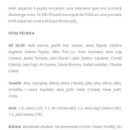
Amb aquests 6 punts encarem una setmana que ens portarà
diumenge a les 12:30h l’Estadi municipal de l’Olot en una jornada
molt especial contra el Base Montcada.
FITXA TÈCNICA
UE OLOT:
Aida Garcia, Judith Dos Santos, Anna Payola, Sandra
Anglada, Helena Pujolar, Alba Prat (c), Anna Garnatxe, Aina Ling
Cantero, Joana Torrents, Júlia Duran i Júlia Santos. Suplents: Coral·lí
Galeote, Laia Puig i Ari Gomez, Gloria Barrero, Isabel castañer, Clàudia
Calvet.
Torelló:
Aina, Georgina, Marta, Anna, Clàudia, Júlia, Mar, Berta, Alba,
Griselda, i Laura. Suplents: Aina, Judit, Irene, Cristina, Irene, Judit,
Carla.
Gols:
1-0, Laura (22’), 1-1, Ari Gómez (46’), 1-2, Aina Ling Cantero (56’),
1-3, Júlia Santos (79’).
Àrbitre:
Mohamed Madani. Ha amonestat a Irene i Anna (Torelló), Ari