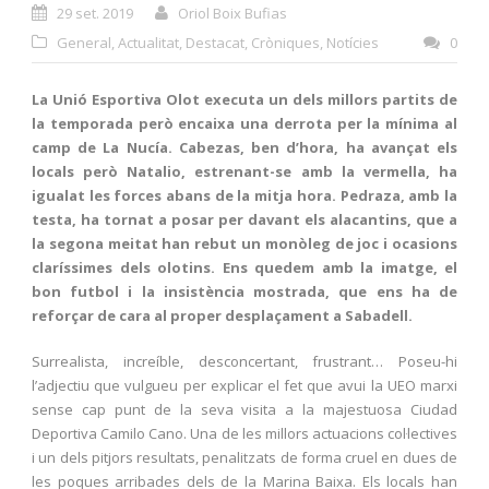
29 set. 2019
Oriol Boix Bufias
General
,
Actualitat
,
Destacat
,
Cròniques
,
Notícies
0
La Unió Esportiva Olot executa un dels millors partits de
la temporada però encaixa una derrota per la mínima al
camp de La Nucía. Cabezas, ben d’hora, ha avançat els
locals però Natalio, estrenant-se amb la vermella, ha
igualat les forces abans de la mitja hora. Pedraza, amb la
testa, ha tornat a posar per davant els alacantins, que a
la segona meitat han rebut un monòleg de joc i ocasions
claríssimes dels olotins. Ens quedem amb la imatge, el
bon futbol i la insistència mostrada, que ens ha de
reforçar de cara al proper desplaçament a Sabadell.
Surrealista, increíble, desconcertant, frustrant… Poseu-hi
l’adjectiu que vulgueu per explicar el fet que avui la UEO marxi
sense cap punt de la seva visita a la majestuosa Ciudad
Deportiva Camilo Cano. Una de les millors actuacions col·lectives
i un dels pitjors resultats, penalitzats de forma cruel en dues de
les poques arribades dels de la Marina Baixa. Els locals han