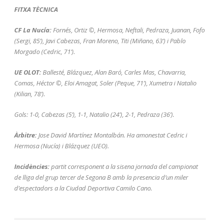
FITXA TÈCNICA
CF La Nucía:
Fornés, Ortiz ©, Hermosa, Neftali, Pedraza, Juanan, Fofo
(Sergi, 85’), Javi Cabezas, Fran Moreno, Titi (Miñano, 63’) i Pablo
Morgado (Cedric, 71’).
UE OLOT:
Ballesté, Blázquez, Alan Baró, Carles Mas, Chavarria,
Comas, Héctor ©, Eloi Amagat, Soler (Peque, 71’), Xumetra i Natalio
(Kilian, 78’).
Gols: 1-0, Cabezas (5’), 1-1, Natalio (24’), 2-1, Pedraza (36’).
Àrbitre:
Jose David Martínez Montalbán. Ha amonestat Cedric i
Hermosa (Nucía) i Blázquez (UEO).
Incidències:
partit corresponent a la sisena jornada del campionat
de lliga del grup tercer de Segona B amb la presencia d’un miler
d’espectadors a la Ciudad Deportiva Camilo Cano.