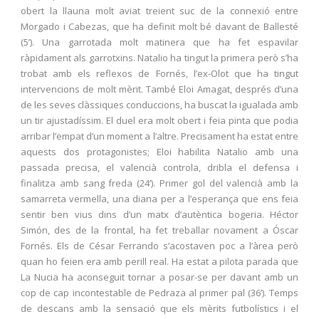
obert la llauna molt aviat treient suc de la connexió entre
Morgado i Cabezas, que ha definit molt bé davant de Ballesté
(5’). Una garrotada molt matinera que ha fet espavilar
ràpidament als garrotxins. Natalio ha tingut la primera però s’ha
trobat amb els reflexos de Fornés, l’ex-Olot que ha tingut
intervencions de molt mèrit. També Eloi Amagat, després d’una
de les seves clàssiques conduccions, ha buscat la igualada amb
un tir ajustadíssim. El duel era molt obert i feia pinta que podia
arribar l’empat d’un moment a l’altre. Precisament ha estat entre
aquests dos protagonistes; Eloi habilita Natalio amb una
passada precisa, el valencià controla, dribla el defensa i
finalitza amb sang freda (24’). Primer gol del valencià amb la
samarreta vermella, una diana per a l’esperança que ens feia
sentir ben vius dins d’un matx d’autèntica bogeria. Héctor
Simón, des de la frontal, ha fet treballar novament a Óscar
Fornés. Els de César Ferrando s’acostaven poc a l’àrea però
quan ho feien era amb perill real. Ha estat a pilota parada que
La Nucia ha aconseguit tornar a posar-se per davant amb un
cop de cap incontestable de Pedraza al primer pal (36’). Temps
de descans amb la sensació que els mèrits futbolístics i el