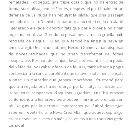
rematades. Tot seguit, una triple ocasió que no ha entrat de
forma surrealista; primer Fornés, després el pal i finalment un
defensa de La Nucía han rebutjat la pilota, que s’ha passejat
per sobre la línia. Domini aclaparador amb criteri en la circulació
i generació elevada d’oportunitats que per A o per B no s’han
pogut materialitzar. Garrido ha posat més carn a la graella amb
l’entrada de Peque i Kilian, que també ha tingut la seva en
temps afegit. Uns minuts abans, Héctor i Xumetra han disposat
de noves arribades que no s’han transformat de forma
inexplicable. Per part del conjunt local, defensant-se com podia
del xàfec de joc i cabal ofensiu de la UEO, també hauria pogut
sentenciar a la contra aprofitant que estàvem totalment llançats
a l’atac. Un marcador que genera impotència i frustració però
que a la vegada ens ha de reforçar per la imatge, la insistència i
la voluntat competitiva d’aquests jugadors. Ens ha mancat
contundència a les àrees però podem marxar amb el cap ben
alt. Dolguts per la derrota, esperançats pel futbol desplegat.
Esperem repetir-ho a la Nova Creu Alta i que aquest cop tingui
millor desenllaç, si més no més just. Ànims a tots i bon viatge de
tornada!