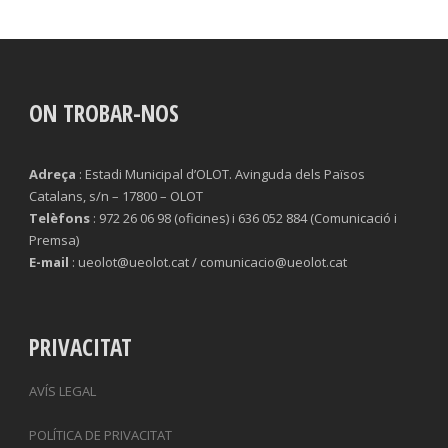
ON TROBAR-NOS
Adreça
: Estadi Municipal d’OLOT. Avinguda dels Països
Catalans, s/n – 17800 – OLOT
Telèfons
: 972 26 06 98 (oficines) i 636 052 884 (Comunicació i
Premsa)
E-mail
: ueolot@ueolot.cat / comunicacio@ueolot.cat
PRIVACITAT
AVÍS LEGAL
POLÍTICA DE PRIVACITAT