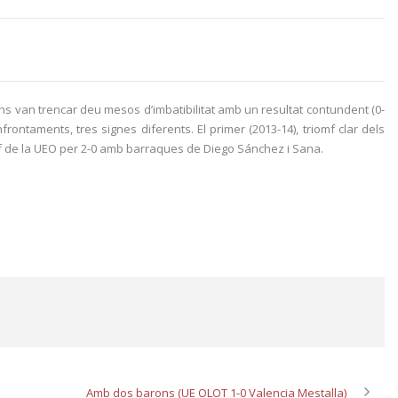
ians van trencar deu mesos d’imbatibilitat amb un resultat contundent (0-
rontaments, tres signes diferents. El primer (2013-14), triomf clar dels
riomf de la UEO per 2-0 amb barraques de Diego Sánchez i Sana.
Amb dos barons (UE OLOT 1-0 Valencia Mestalla)