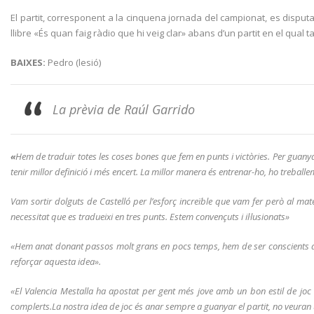
El partit, corresponent a la cinquena jornada del campionat, es disputa
llibre «És quan faig ràdio que hi veig clar» abans d’un partit en el qua
BAIXES:
Pedro (lesió)
La prèvia de Raúl Garrido
«
Hem de traduir totes les coses bones que fem en punts i victòries. Per guany
tenir millor definició i més encert. La millor manera és entrenar-ho, ho trebal
Vam sortir dolguts de Castelló per l’esforç increïble que vam fer però al matei
necessitat que es tradueixi en tres punts. Estem convençuts i il·lusionats»
«Hem anat donant passos molt grans en pocs temps, hem de ser conscients qu
reforçar aquesta idea».
«El Valencia Mestalla ha apostat per gent més jove amb un bon estil de joc 
complerts.La nostra idea de joc és anar sempre a guanyar el partit, no veuran