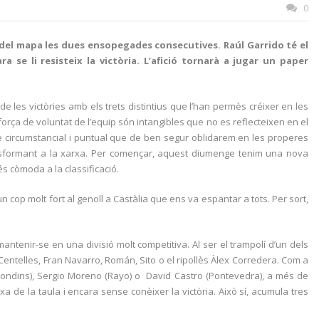
0
 del mapa les dues ensopegades consecutives. Raúl Garrido té el
 se li resisteix la victòria. L’afició tornarà a jugar un paper
e les victòries amb els trets distintius que l’han permès créixer en les
força de voluntat de l’equip són intangibles que no es reflecteixen en el
cte circumstancial i puntual que de ben segur oblidarem en les properes
ransformant a la xarxa. Per començar, aquest diumenge tenim una nova
és còmoda a la classificació.
n cop molt fort al genoll a Castàlia que ens va espantar a tots. Per sort,
mantenir-se en una divisió molt competitiva. Al ser el trampolí d’un dels
 Centelles, Fran Navarro, Román, Sito o el ripollès Àlex Corredera. Com a
Girondins), Sergio Moreno (Rayo) o David Castro (Pontevedra), a més de
xa de la taula i encara sense conèixer la victòria. Això sí, acumula tres