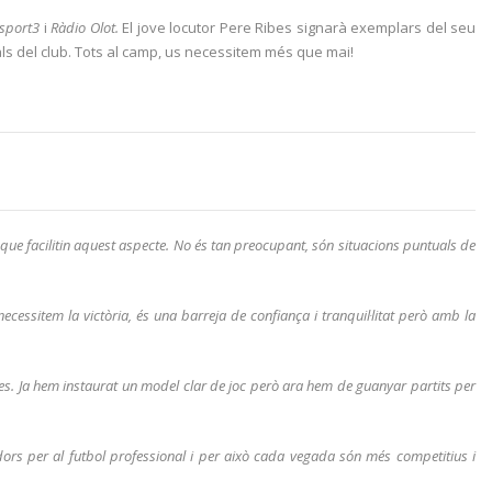
sport3
i
Ràdio Olot.
El jove locutor Pere Ribes signarà exemplars del seu
als del club. Tots al camp, us necessitem més que mai!
que facilitin aquest aspecte. No és tan preocupant, són situacions puntuals de
necessitem la victòria, és una barreja de confiança i tranquil·litat però amb la
. Ja hem instaurat un model clar de joc però ara hem de guanyar partits per
dors per al futbol professional i per això cada vegada són més competitius i