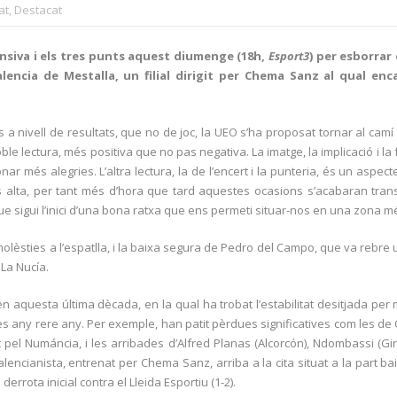
at
,
Destacat
ensiva i els tres punts aquest diumenge (18h,
Esport3
) per esborrar
ncia de Mestalla, un filial dirigit per Chema Sanz al qual encara
.
 nivell de resultats, que no de joc, la UEO s’ha proposat tornar al camí d
le lectura, més positiva que no pas negativa. La imatge, la implicació i la 
r més alegries. L’altra lectura, la de l’encert i la punteria, és un aspe
 és alta, per tant més d’hora que tard aquestes ocasions s’acabaran t
que sigui l’inici d’una bona ratxa que ens permeti situar-nos en una zona m
olèsties a l’espatlla, i la baixa segura de Pedro del Campo, que va rebre u
 La Nucía.
en aquesta última dècada, en la qual ha trobat l’estabilitat desitjada per 
ses any rere any. Per exemple, han patit pèrdues significatives com les de
t pel Numáncia, i les arribades d’Alfred Planas (Alcorcón), Ndombassi (
alencianista, entrenat per Chema Sanz, arriba a la cita situat a la part bai
rrota inicial contra el Lleida Esportiu (1-2).