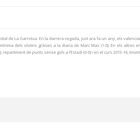
capital de La Garrotxa. En la darrera vegada, just ara fa un any, els valenc
ínima dels olotins gràcies a la diana de Marc Mas (1-0). En els altres enf
5), repartiment de punts sense gols a l’Estadi (0-0) i en el curs 2015-16, t