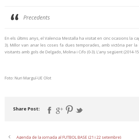
Precedents
En els últims anys, el Valencia Mestalla ha visitat en cinc ocasions la 
3). Millor van anar les coses fa dues temporades, amb victòria per la m
visitants amb gols de Delgado, Molina i Cifo (0-3). L’any següent (2014-1
Foto: Nuri Marguí-UE Olot
Share Post:
Agenda de la jornada al FUTBOL BASE (21 i 22 setembre)