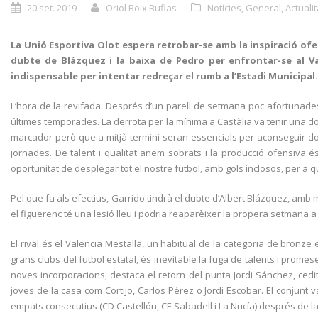
20 set. 2019
Oriol Boix Bufias
Notícies
,
General
,
Actualit
La Unió Esportiva Olot espera retrobar-se amb la inspiració of
dubte de Blázquez i la baixa de Pedro per enfrontar-se al Vale
indispensable per intentar redreçar el rumb a l’Estadi Municipal
L’hora de la revifada. Després d’un parell de setmana poc afortunades a
últimes temporades. La derrota per la mínima a Castàlia va tenir una dob
marcador però que a mitjà termini seran essencials per aconseguir dona
jornades. De talent i qualitat anem sobrats i la producció ofensiva
oportunitat de desplegar tot el nostre futbol, amb gols inclosos, per a 
Pel que fa als efectius, Garrido tindrà el dubte d’Albert Blázquez, amb m
el figuerenc té una lesió lleu i podria reaparèixer la propera setmana a
El rival és el Valencia Mestalla, un habitual de la categoria de bronze 
grans clubs del futbol estatal, és inevitable la fuga de talents i prome
noves incorporacions, destaca el retorn del punta Jordi Sánchez, cedi
joves de la casa com Cortijo, Carlos Pérez o Jordi Escobar. El conjunt v
empats consecutius (CD Castellón, CE Sabadell i La Nucía) després de la de