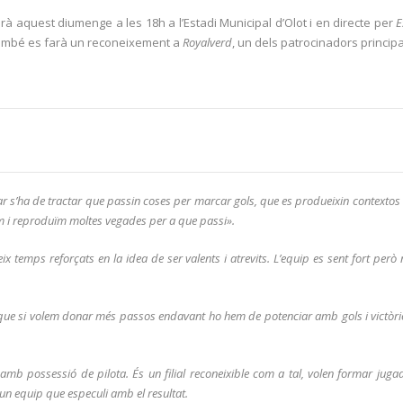
rà aquest diumenge a les 18h a l’Estadi Municipal d’Olot i en directe per
E
l també es farà un reconeixement a
Royalverd
, un dels patrocinadors princip
ar s’ha de tractar que passin coses per marcar gols, que es produeixin contextos 
lem i reproduïm moltes vegades per a que passi».
x temps reforçats en la idea de ser valents i atrevits. L’equip es sent fort però 
e si volem donar més passos endavant ho hem de potenciar amb gols i victòries
amb possessió de pilota. És un filial reconeixible com a tal, volen formar juga
 un equip que especuli amb el resultat.