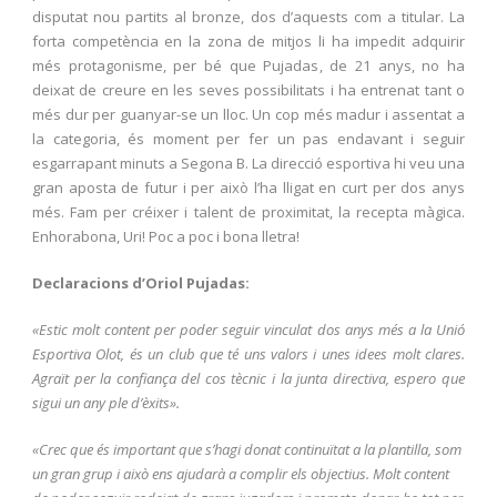
disputat nou partits al bronze, dos d’aquests com a titular. La
forta competència en la zona de mitjos li ha impedit adquirir
més protagonisme, per bé que Pujadas, de 21 anys, no ha
deixat de creure en les seves possibilitats i ha entrenat tant o
més dur per guanyar-se un lloc. Un cop més madur i assentat a
la categoria, és moment per fer un pas endavant i seguir
esgarrapant minuts a Segona B. La direcció esportiva hi veu una
gran aposta de futur i per això l’ha lligat en curt per dos anys
més. Fam per créixer i talent de proximitat, la recepta màgica.
Enhorabona, Uri! Poc a poc i bona lletra!
Declaracions d’Oriol Pujadas:
«Estic molt content per poder seguir vinculat dos anys més a la Unió
Esportiva Olot, és un club que té uns valors i unes idees molt clares.
Agraït per la confiança del cos tècnic i la junta directiva, espero que
sigui un any ple d’èxits».
«Crec que és important que s’hagi donat continuïtat a la plantilla, som
un gran grup i això ens ajudarà a complir els objectius. Molt content