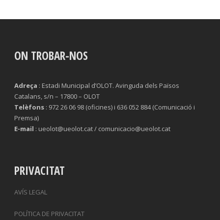
ON TROBAR-NOS
Adreça
: Estadi Municipal d’OLOT. Avinguda dels Països
Catalans, s/n – 17800 – OLOT
Telèfons
: 972 26 06 98 (oficines) i 636 052 884 (Comunicació i
Premsa)
E-mail
: ueolot@ueolot.cat / comunicacio@ueolot.cat
PRIVACITAT
AVÍS LEGAL
POLÍTICA DE PRIVACITAT