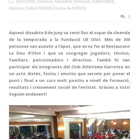
SECCIONS
,
General
,
Actualitat
,
Destacat
,
Futbol BASE
,
Notícies
,
Futbol FEMENÍ
,
Escola de FUTBOL
0
Aquest dissabte 8 de juny va tenir lloc el sopar de cloenda
de la temporada a la Fundació UE Olot. Més de 350
persones van assistir a l’àpat, que es va fer al Restaurant
La Deu d’Olot i que va congregar jugadors, tècnics,
familiars, patrocinadors i directius. També hi van
participar els integrants del Club Atletisme Garrotxa en
un acte distès, festiu i emotiu que serveix per posar el
punt i final a un curs molt positiu a nivell de formació,
resultats i creixement social de l’entitat. Gràcies a tots!
Seguim endavant!