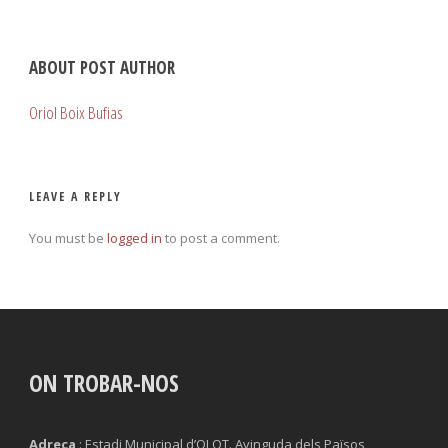
ABOUT POST AUTHOR
Oriol Boix Bufias
LEAVE A REPLY
You must be
logged in
to post a comment.
ON TROBAR-NOS
Adreça
: Estadi Municipal d’OLOT. Avinguda dels Països