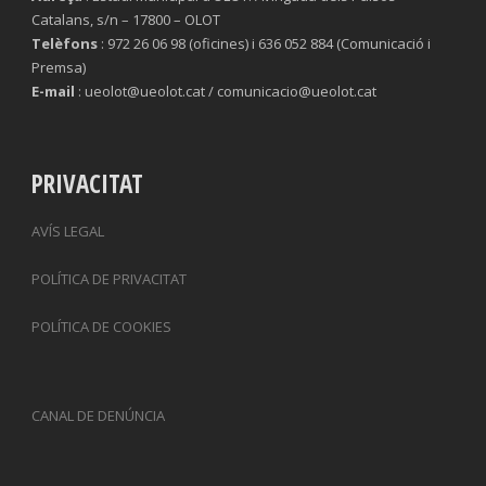
Catalans, s/n – 17800 – OLOT
Telèfons
: 972 26 06 98 (oficines) i 636 052 884 (Comunicació i
Premsa)
E-mail
: ueolot@ueolot.cat / comunicacio@ueolot.cat
PRIVACITAT
AVÍS LEGAL
POLÍTICA DE PRIVACITAT
POLÍTICA DE COOKIES
CANAL DE DENÚNCIA