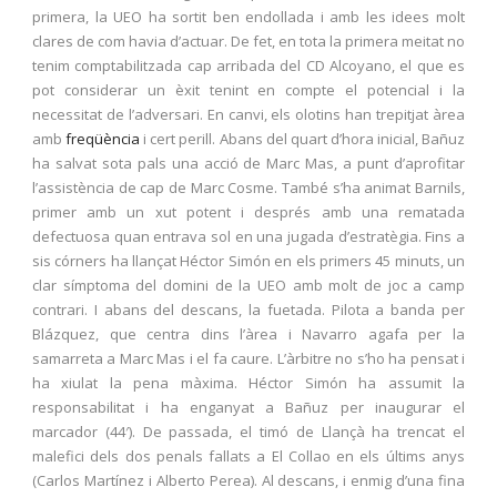
primera, la UEO ha sortit ben endollada i amb les idees molt
clares de com havia d’actuar. De fet, en tota la primera meitat no
tenim comptabilitzada cap arribada del CD Alcoyano, el que es
pot considerar un èxit tenint en compte el potencial i la
necessitat de l’adversari. En canvi, els olotins han trepitjat àrea
amb
freqüència
i cert perill. Abans del quart d’hora inicial, Bañuz
ha salvat sota pals una acció de Marc Mas, a punt d’aprofitar
l’assistència de cap de Marc Cosme. També s’ha animat Barnils,
primer amb un xut potent i després amb una rematada
defectuosa quan entrava sol en una jugada d’estratègia. Fins a
sis córners ha llançat Héctor Simón en els primers 45 minuts, un
clar símptoma del domini de la UEO amb molt de joc a camp
contrari. I abans del descans, la fuetada. Pilota a banda per
Blázquez, que centra dins l’àrea i Navarro agafa per la
samarreta a Marc Mas i el fa caure. L’àrbitre no s’ho ha pensat i
ha xiulat la pena màxima. Héctor Simón ha assumit la
responsabilitat i ha enganyat a Bañuz per inaugurar el
marcador (44′). De passada, el timó de Llançà ha trencat el
malefici dels dos penals fallats a El Collao en els últims anys
(Carlos Martínez i Alberto Perea). Al descans, i enmig d’una fina