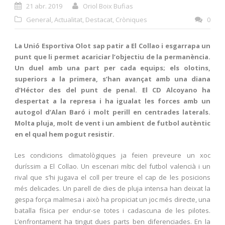
21 abr. 2019
Oriol Boix Bufias
General
,
Actualitat
,
Destacat
,
Cròniques
0
La Unió Esportiva Olot sap patir a El Collao i esgarrapa un
punt que li permet acariciar l’objectiu de la permanència.
Un duel amb una part per cada equips; els olotins,
superiors a la primera, s’han avançat amb una diana
d’Héctor des del punt de penal. El CD Alcoyano ha
despertat a la represa i ha igualat les forces amb un
autogol d’Alan Baró i molt perill en centrades laterals.
Molta pluja, molt de vent i un ambient de futbol autèntic
en el qual hem pogut resistir.
Les condicions climatològiques ja feien preveure un xoc
duríssim a El Collao. Un escenari mític del futbol valencià i un
rival que s’hi jugava el coll per treure el cap de les posicions
més delicades. Un parell de dies de pluja intensa han deixat la
gespa força malmesa i això ha propiciat un joc més directe, una
batalla física per endur-se totes i cadascuna de les pilotes.
L’enfrontament ha tingut dues parts ben diferenciades. En la