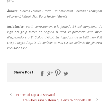
(49′).
Àrbitre:
Marcos Latorre Gracia. Ha amonestat Barreda i Fomeyem
(Alcoyano) i Masó, Alan Baró, Héctor i Barnils.
I
ncidències:
partit corresponent a la jornada 34 del campionat de
lliga del grup tercer de Segona B amb la presència d’un miler
d’espectadors a El Collao d’Alcoi. Els jugadors de la UEO han lluït
crespó negre després de conèixer un nou cas de violència de gènere a
la ciutat d’Olot.
Share Post:
Processó cap a la salvació
Pere Ribes, una història que ens fa obrir els ulls