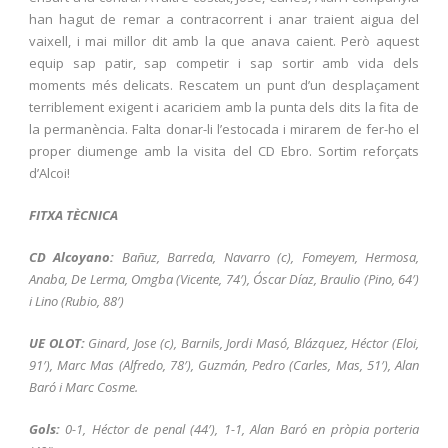
han hagut de remar a contracorrent i anar traient aigua del
vaixell, i mai millor dit amb la que anava caient. Però aquest
equip sap patir, sap competir i sap sortir amb vida dels
moments més delicats. Rescatem un punt d’un desplaçament
terriblement exigent i acariciem amb la punta dels dits la fita de
la permanència. Falta donar-li l’estocada i mirarem de fer-ho el
proper diumenge amb la visita del CD Ebro. Sortim reforçats
d’Alcoi!
FITXA TÈCNICA
CD Alcoyano:
Bañuz, Barreda, Navarro (c), Fomeyem, Hermosa,
Anaba, De Lerma, Omgba (Vicente, 74′), Óscar Díaz, Braulio (Pino, 64′)
i Lino (Rubio, 88′)
UE OLOT:
Ginard, Jose (c), Barnils, Jordi Masó, Blázquez, Héctor (Eloi,
91′), Marc Mas (Alfredo, 78′), Guzmán, Pedro (Carles, Mas, 51′), Alan
Baró i Marc Cosme.
Gols:
0-1, Héctor de penal (44′), 1-1, Alan Baró en pròpia porteria