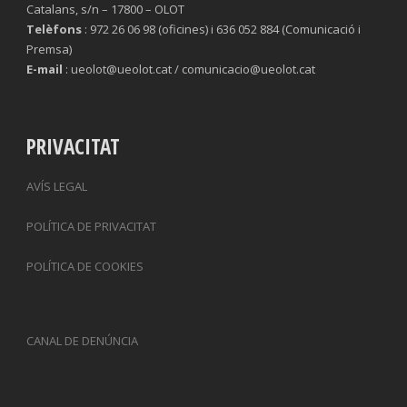
Catalans, s/n – 17800 – OLOT
Telèfons
: 972 26 06 98 (oficines) i 636 052 884 (Comunicació i
Premsa)
E-mail
: ueolot@ueolot.cat / comunicacio@ueolot.cat
PRIVACITAT
AVÍS LEGAL
POLÍTICA DE PRIVACITAT
POLÍTICA DE COOKIES
CANAL DE DENÚNCIA