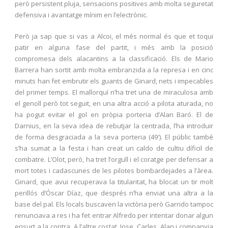
però persistent pluja, sensacions positives amb molta seguretat
defensiva i avantatge mínim en l’electrònic.
Però ja sap que si vas a Alcoi, el més normal és que et toqui
patir en alguna fase del partit, i més amb la posició
compromesa dels alacantins a la classificació. Els de Mario
Barrera han sortit amb molta embranzida a la represa i en cinc
minuts han fet embrutir els guants de Ginard, nets i impecables
del primer temps. El mallorquí n’ha tret una de miraculosa amb
el genoll però tot seguit, en una altra acció a pilota aturada, no
ha pogut evitar el gol en pròpia porteria d’Alan Baró. El de
Darnius, en la seva idea de rebutjar la centrada, l’ha introduir
de forma desgraciada a la seva porteria (49′). El públic també
s’ha sumat a la festa i han creat un caldo de cultiu díficil de
combatre. L’Olot, però, ha tret l’orgull i el coratge per defensar a
mort totes i cadascunes de les pilotes bombardejades a l’àrea.
Ginard, que avui recuperava la titularitat, ha blocat un tir molt
perillós d’Óscar Díaz, que després n’ha enviat una altra a la
base del pal. Els locals buscaven la victòria però Garrido tampoc
renunciava a res i ha fet entrar Alfredo per intentar donar algun
ensurt a la contra. A l’altre costat, Jose, Carles, Alan i companyia