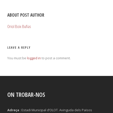
ABOUT POST AUTHOR
Oriol Boix Bufias
LEAVE A REPLY
You must be
logged in
to post a comment.
ON TROBAR-NOS
Adreça
: Estadi Municipal d’OLOT. Avinguda dels Països