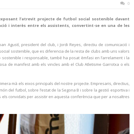
0
xposant l’atrevit projecte de futbol social sostenible davant
ió i interès entre els assistents, convertint-se en una de les
oan Agustí, president del club, i Jordi Reyes, directiu de comunicació i
l social sostenible, que es diferencia de la resta de clubs amb uns valors
ub sostenible i responsable, també ha posat èmfasi en l’arrelament i la
 posa de manifest amb els vincles amb el Club Atletisme Garrotxa o els
mera mà els eixos principals del nostre projecte. Empresaris, directius,
ón del futbol, sobre l’estat de la Segona B i sobre la gestió esportiva i
ts els convidats per assistir en aquesta conferència que per a nosaltres