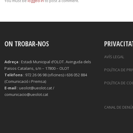
You must be
logged in
to post a comment.
ON TROBAR-NOS
PRIVACITA
AVÍS LEGAL
Adreça
: Estadi Municipal d’OLOT. Avinguda dels
Països Catalans, s/n – 17800 – OLOT
POLÍTICA DE PR
Telèfons
: 972 26 06 98 (oficines) i 636 052 884
(Comunicació i Premsa)
POLÍTICA DE CO
E-mail
: ueolot@ueolot.cat /
comunicacio@ueolot.cat
CANAL DE DENÚ