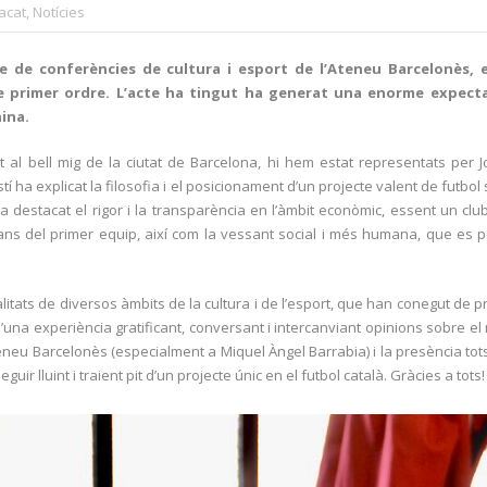
acat
,
Notícies
le de conferències de cultura i esport de l’Ateneu Barcelonès, e
e primer ordre. L’acte ha tingut ha generat una enorme expectac
nina.
at al bell mig de la ciutat de Barcelona, hi hem estat representats per J
tí ha explicat la filosofia i el posicionament d’un projecte valent de futbo
 ha destacat el rigor i la transparència en l’àmbit econòmic, essent un cl
alans del primer equip, així com la vessant social i més humana, que es
ats de diversos àmbits de la cultura i de l’esport, que han conegut de pri
una experiència gratificant, conversant i intercanviant opinions sobre el m
Ateneu Barcelonès (especialment a Miquel Àngel Barrabia) i la presència to
r lluint i traient pit d’un projecte únic en el futbol català. Gràcies a tots!