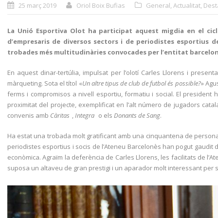
25 març 2019
Oriol Boix Bufias
General
,
Actualitat
,
Dest
La Unió Esportiva Olot ha participat aquest migdia en el cic
d’empresaris de diversos sectors i de periodistes esportius d
trobades més multitudinàries convocades per l’entitat barcelo
En aquest dinar-tertúlia, impulsat per l’olotí Carles Llorens i present
màrqueting. Sota el títol «
Un altre tipus de club de futbol és possible?
» Agus
ferms i compromisos a nivell esportiu, formatiu i social. El president
proximitat del projecte, exemplificat en l’alt número de jugadors cat
convenis amb
Càritas
,
Integra
o els
Donants de Sang
.
Ha estat una trobada molt gratificant amb una cinquantena de personalit
periodistes esportius i socis de l’Ateneu Barcelonès han pogut gaudit d’
econòmica. Agraïm la deferència de Carles Llorens, les facilitats de l’
suposa un altaveu de gran prestigi i un aparador molt interessant per segui