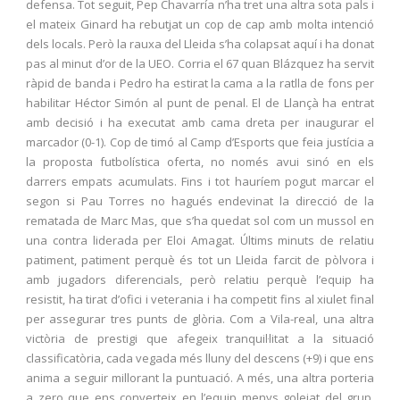
defensa. Tot seguit, Pep Chavarría n’ha tret una altra sota pals i
el mateix Ginard ha rebutjat un cop de cap amb molta intenció
dels locals. Però la rauxa del Lleida s’ha colapsat aquí i ha donat
pas al minut d’or de la UEO. Corria el 67 quan Blázquez ha servit
ràpid de banda i Pedro ha estirat la cama a la ratlla de fons per
habilitar Héctor Simón al punt de penal. El de Llançà ha entrat
amb decisió i ha executat amb cama dreta per inaugurar el
marcador (0-1). Cop de timó al Camp d’Esports que feia justícia a
la proposta futbolística oferta, no només avui sinó en els
darrers empats acumulats. Fins i tot hauríem pogut marcar el
segon si Pau Torres no hagués endevinat la direcció de la
rematada de Marc Mas, que s’ha quedat sol com un mussol en
una contra liderada per Eloi Amagat. Últims minuts de relatiu
patiment, patiment perquè és tot un Lleida farcit de pòlvora i
amb jugadors diferencials, però relatiu perquè l’equip ha
resistit, ha tirat d’ofici i veterania i ha competit fins al xiulet final
per assegurar tres punts de glòria. Com a Vila-real, una altra
victòria de prestigi que afegeix tranquil·litat a la situació
classificatòria, cada vegada més lluny del descens (+9) i que ens
anima a seguir millorant la puntuació. A més, una altra porteria
a zero que ens converteix en l’equip menys golejat del grup,