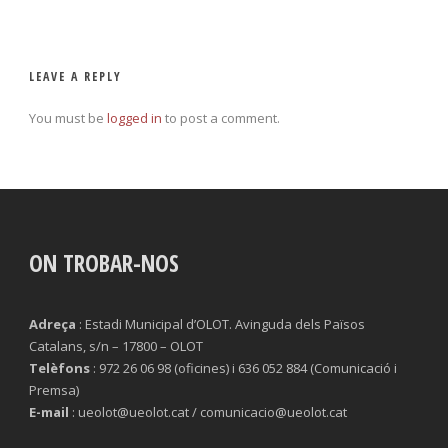
LEAVE A REPLY
You must be
logged in
to post a comment.
ON TROBAR-NOS
Adreça
: Estadi Municipal d’OLOT. Avinguda dels Països
Catalans, s/n – 17800 – OLOT
Telèfons
: 972 26 06 98 (oficines) i 636 052 884 (Comunicació i
Premsa)
E-mail
: ueolot@ueolot.cat / comunicacio@ueolot.cat