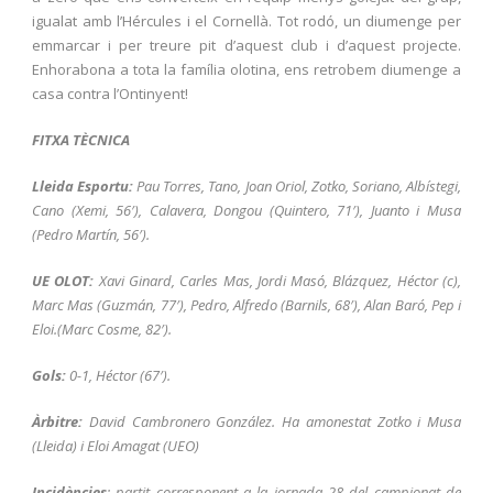
igualat amb l’Hércules i el Cornellà. Tot rodó, un diumenge per
emmarcar i per treure pit d’aquest club i d’aquest projecte.
Enhorabona a tota la família olotina, ens retrobem diumenge a
casa contra l’Ontinyent!
FITXA TÈCNICA
Lleida Esportu:
Pau Torres, Tano, Joan Oriol, Zotko, Soriano, Albístegi,
Cano (Xemi, 56′), Calavera, Dongou (Quintero, 71′), Juanto i Musa
(Pedro Martín, 56′).
UE OLOT:
Xavi Ginard, Carles Mas, Jordi Masó, Blázquez, Héctor (c),
Marc Mas (Guzmán, 77′), Pedro, Alfredo (Barnils, 68′), Alan Baró, Pep i
Eloi.(Marc Cosme, 82′).
Gols:
0-1, Héctor (67′).
Àrbitre:
David Cambronero González. Ha amonestat Zotko i Musa
(Lleida) i Eloi Amagat (UEO)
Incidències
: partit corresponent a la jornada 28 del campionat de