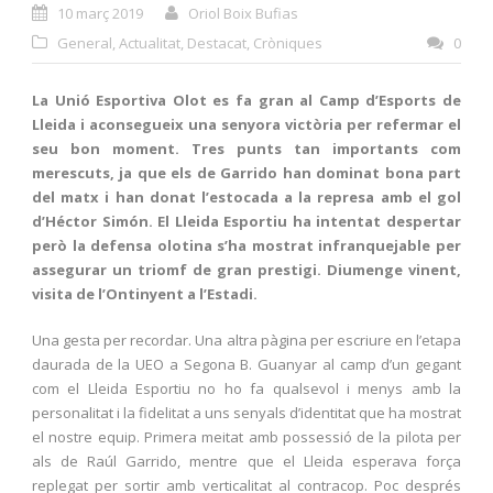
10 març 2019
Oriol Boix Bufias
General
,
Actualitat
,
Destacat
,
Cròniques
0
La Unió Esportiva Olot es fa gran al Camp d’Esports de
Lleida i aconsegueix una senyora victòria per refermar el
seu bon moment. Tres punts tan importants com
merescuts, ja que els de Garrido han dominat bona part
del matx i han donat l’estocada a la represa amb el gol
d’Héctor Simón. El Lleida Esportiu ha intentat despertar
però la defensa olotina s’ha mostrat infranquejable per
assegurar un triomf de gran prestigi.
Diumenge vinent,
visita de l’Ontinyent a l’Estadi.
Una gesta per recordar. Una altra pàgina per escriure en l’etapa
daurada de la UEO a Segona B. Guanyar al camp d’un gegant
com el Lleida Esportiu no ho fa qualsevol i menys amb la
personalitat i la fidelitat a uns senyals d’identitat que ha mostrat
el nostre equip. Primera meitat amb possessió de la pilota per
als de Raúl Garrido, mentre que el Lleida esperava força
replegat per sortir amb verticalitat al contracop. Poc després