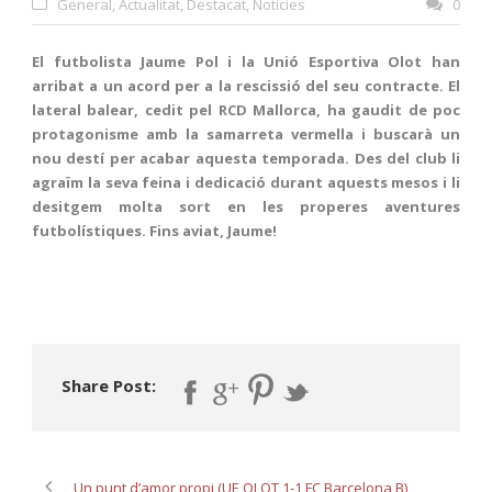
General
,
Actualitat
,
Destacat
,
Notícies
0
El futbolista Jaume Pol i la Unió Esportiva Olot han
arribat a un acord per a la rescissió del seu contracte. El
lateral balear, cedit pel RCD Mallorca, ha gaudit de poc
protagonisme amb la samarreta vermella i buscarà un
nou destí per acabar aquesta temporada. Des del club li
agraïm la seva feina i dedicació durant aquests mesos i li
desitgem molta sort en les properes aventures
futbolístiques. Fins aviat, Jaume!
Share Post:
Un punt d’amor propi (UE OLOT 1-1 FC Barcelona B)