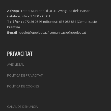
Adreça
: Estadi Municipal d’OLOT. Avinguda dels Països
Catalans, s/n – 17800 – OLOT
Telèfons
: 972 26 06 98 (oficines) i 636 052 884 (Comunicació i
Premsa)
E-mail
: ueolot@ueolot.cat / comunicacio@ueolot.cat
PRIVACITAT
AVÍS LEGAL
POLÍTICA DE PRIVACITAT
POLÍTICA DE COOKIES
CANAL DE DENÚNCIA