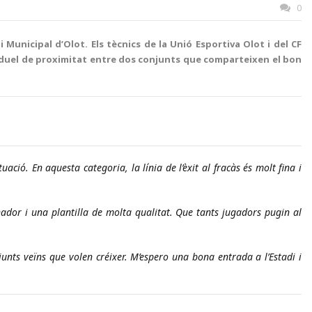
0
 Municipal d’Olot. Els tècnics de la Unió Esportiva Olot i del CF
n duel de proximitat entre dos conjunts que comparteixen el bon
ació. En aquesta categoria, la línia de l’èxit al fracàs és molt fina i 
dor i una plantilla de molta qualitat. Que tants jugadors pugin al 
unts veïns que volen créixer. M’espero una bona entrada a l’Estadi i 