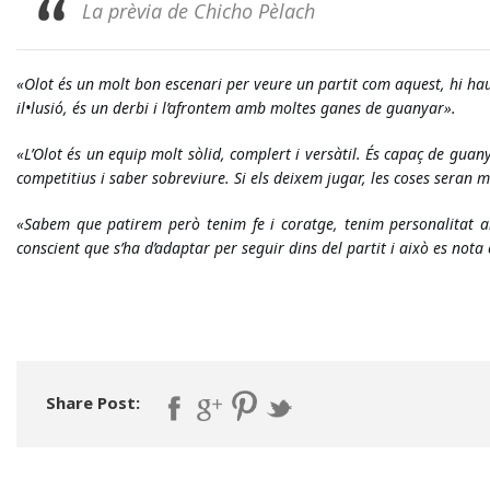
La prèvia de Chicho Pèlach
«Olot és un molt bon escenari per veure un partit com aquest, hi ha
il•lusió, és un derbi i l’afrontem amb moltes ganes de guanyar».
«L’Olot 
és un equip molt sòlid, complert i versàtil. És capaç de guan
competitius i saber sobreviure. Si els deixem jugar, les coses seran mé
«Sabem que patirem però tenim fe i coratge, tenim personalitat 
conscient que s’ha d’adaptar per seguir dins del partit i això es nota 
Share Post: