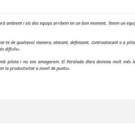
urà ambient i els dos equips arribem en un bon moment. Tenim un equip
yar-te de qualsevol manera; atacant, defensant, contraatacant o a pilota
s difícils».
amb pilota i no ens amagarem. El Peralada 
d’ara domina molt més les
en la productivitat a nivell de punts».