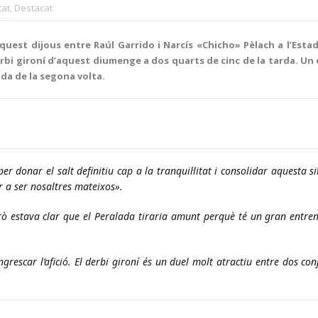
tat
,
Destacat
uest dijous entre Raúl Garrido i Narcís «Chicho» Pèlach a l’Estadi
derbi gironí d’aquest diumenge a dos quarts de cinc de la tarda. U
nada de la segona volta.
 donar el salt definitiu cap a la tranquil·litat i consolidar aquesta situ
r a ser nosaltres mateixos».
erò estava clar que el Peralada 
tiraria amunt perquè té un gran entrena
escar l’afició. El derbi gironí 
és un duel molt atractiu entre dos conj