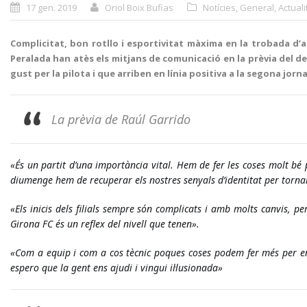
17 gen. 2019
Oriol Boix Bufias
Notícies
,
General
,
Actuali
Complicitat, bon rotllo i esportivitat màxima en la trobada d’aq
Peralada han atès els mitjans de comunicació en la prèvia del 
gust per la pilota i que arriben en línia positiva a la segona jor
La prèvia de Raúl Garrido
«És un partit d’una importància vital. Hem de fer les coses molt bé per
diumenge hem de recuperar els nostres senyals d’identitat per torna
«Els inicis dels filials sempre són complicats i amb molts canvis, p
Girona FC 
és un reflex del nivell que tenen». 
«Com a equip i com a cos tècnic poques coses podem fer més per engr
espero que la gent ens ajudi i vingui il·lusionada»