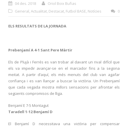
04 des. 2018
Oriol Boix Bufias
General
,
Actualitat
,
Destacat
,
Futbol BASE
,
Notícies
0
ELS RESULTATS DE LA JORNADA
Prebenjamí A 4-1 Sant Pere Màrtir
Els de Plujà i Ferrés es van trobar al davant un rival difícil que
els va impedir avançar-se en el marcador fins a la segona
meitat. A partir d’aquí, els més menuts del club van agafar
confiança i es van llançar a buscar la victòria. Un Prebenjamí
que cada vegada mostra millors sensacions per afrontar els
següents compromisos de lliga.
Benjamí E 7-5 Montagut
Taradell 1-12 Benjamí D
El Benjamí D necessitava una victòria per compensar