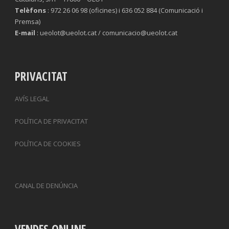
Telèfons
: 972 26 06 98 (oficines) i 636 052 884 (Comunicació i
Premsa)
E-mail
: ueolot@ueolot.cat / comunicacio@ueolot.cat
PRIVACITAT
AVÍS LEGAL
POLÍTICA DE PRIVACITAT
POLÍTICA DE COOKIES
CANAL DE DENÚNCIA
VENDES ONLINE