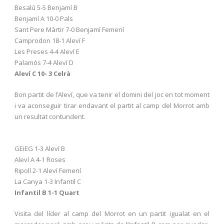
Besalú 5-5 Benjamí B
Benjamí A 10-0 Pals
Sant Pere Màrtir 7-0 Benjamí Femení
Camprodon 18-1 Aleví F
Les Preses 4-4 Aleví E
Palamós 7-4 Aleví D
Aleví C 10- 3 Celrà
Bon partit de l’Aleví, que va tenir el domini del joc en tot moment
i va aconseguir tirar endavant el partit al camp del Morrot amb
un resultat contundent.
GEiEG 1-3 Aleví B
Aleví A 4-1 Roses
Ripoll 2-1 Aleví Femení
La Canya 1-3 Infantil C
Infantil B 1-1 Quart
Visita del líder al camp del Morrot en un partit igualat en el