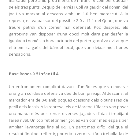
marcador però amb prou mèrits de l’Infantil B com per quedar-
se els tres punts. L’equip de Ferrés i Coll va gaudir del domini del
joc i va marxar al descans amb un 1-0 ben merescut. A la
represa, es va passar del possible 2-0 a l’1-1 del Quart, que va
treure petroli d’un córner mal defensat. Poc després, els
garrotxins van disposar d’una opció molt clara per desfer la
igualada i només la bona actuació del porter gironí va evitar que
el triomf caigués del bàndol local, que van deixar molt bones
sensacions.
Base Roses 0-5 Infantil A
Un enfrontament complicat davant d’un Roses que va mostrar
una gran solidesa defensiva des de bon principi. Al descans, el
marcador era de 0-0 amb poques ocasions dels olotins i res de
perill dels locals. A la represa, els de Moreno i Blasco van posar
una marxa més per trenar diverses jugades d’atac i trepitjant
l’àrea rival. Un cop fet el primer gol, es van obrir més espais per
ampliar l’avantatge fins al 0-5. Un partit més difícil del que el
resultat final pot reflectir; porteria a zero i victòria treballada de