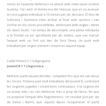
seriós en l’aspecte defensiu i va atacar amb criteri quan va tenir
la pilota. Tot i això, el domini era del Vilassar, que es va avançar
en una jugada individual a 10 minuts per als descans. El bloc de
Subirana i Quintana volia arribar al final amb opcions i van
confiar en les seves possibilitats, defensant amb ungles i dents
els atacs locals. I en temps de descompte, una pilota rebutjada
a la frontal va ser aprofitada per als olotins, que van marcar
l’empat amb un fort xut des de fora l’àrea. Un punt molt
treballant per seguir creixent i creient en aquest equip.
Cadet Femení 2-1 Vallgorguina
Juvenil B 1-1 Llagostera
Molt bon partit davant del líder, competint fins que els van durar
les forces. Primera part molt treballada del Juvenil B, controlant
les segones jugades i creant bons contraatacs. A la segona els
va costar més i es van defensar més a prop de l’àrea, fet que
va propiciar l’empat dels llagosterencs. Un resultat just per als
de Ketxa i Barris, que aquest dijous recuperaran el partit