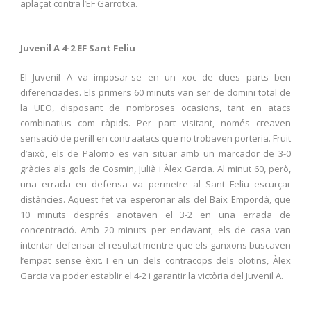
aplaçat contra l’EF Garrotxa.
Juvenil A 4-2 EF Sant Feliu
El Juvenil A va imposar-se en un xoc de dues parts ben
diferenciades. Els primers 60 minuts van ser de domini total de
la UEO, disposant de nombroses ocasions, tant en atacs
combinatius com ràpids. Per part visitant, només creaven
sensació de perill en contraatacs que no trobaven porteria. Fruit
d’això, els de Palomo es van situar amb un marcador de 3-0
gràcies als gols de Cosmin, Julià i Àlex Garcia. Al minut 60, però,
una errada en defensa va permetre al Sant Feliu escurçar
distàncies. Aquest fet va esperonar als del Baix Empordà, que
10 minuts després anotaven el 3-2 en una errada de
concentració. Amb 20 minuts per endavant, els de casa van
intentar defensar el resultat mentre que els ganxons buscaven
l’empat sense èxit. I en un dels contracops dels olotins, Àlex
Garcia va poder establir el 4-2 i garantir la victòria del Juvenil A.