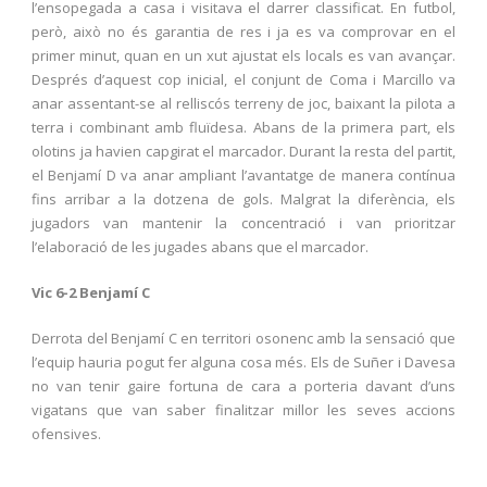
l’ensopegada a casa i visitava el darrer classificat. En futbol,
però, això no és garantia de res i ja es va comprovar en el
primer minut, quan en un xut ajustat els locals es van avançar.
Després d’aquest cop inicial, el conjunt de Coma i Marcillo va
anar assentant-se al relliscós terreny de joc, baixant la pilota a
terra i combinant amb fluïdesa. Abans de la primera part, els
olotins ja havien capgirat el marcador. Durant la resta del partit,
el Benjamí D va anar ampliant l’avantatge de manera contínua
fins arribar a la dotzena de gols. Malgrat la diferència, els
jugadors van mantenir la concentració i van prioritzar
l’elaboració de les jugades abans que el marcador.
Vic 6-2 Benjamí C
Derrota del Benjamí C en territori osonenc amb la sensació que
l’equip hauria pogut fer alguna cosa més. Els de Suñer i Davesa
no van tenir gaire fortuna de cara a porteria davant d’uns
vigatans que van saber finalitzar millor les seves accions
ofensives.