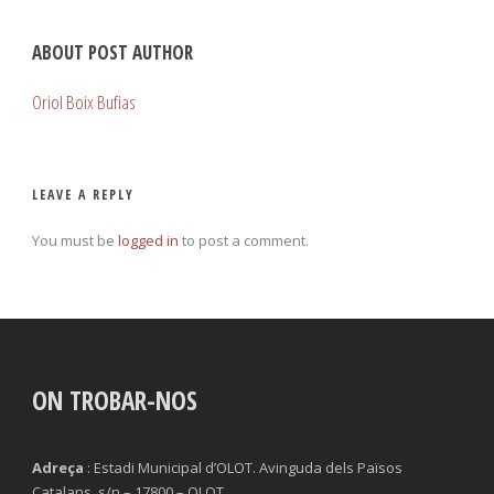
ABOUT POST AUTHOR
Oriol Boix Bufias
LEAVE A REPLY
You must be
logged in
to post a comment.
ON TROBAR-NOS
Adreça
: Estadi Municipal d’OLOT. Avinguda dels Països
Catalans, s/n – 17800 – OLOT