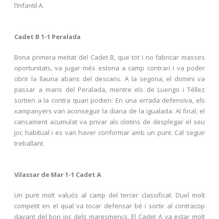
l’Infantil A.
Cadet B 1-1 Peralada
Bona primera meitat del Cadet B, que tot i no fabricar masses
oportunitats, va jugar més estona a camp contrari i va poder
obrir la llauna abans del descans. A la segona, el domini va
passar a mans del Peralada, mentre els de Luengo i Téllez
sortien a la contra quan podien. En una errada defensiva, els
xampanyers van aconseguir la diana de la igualada. Al final, el
cansament acumulat va privar als olotins de desplegar el seu
joc habitual i es van haver conformar amb un punt. Cal seguir
treballant.
Vilassar de Mar 1-1 Cadet A
Un punt molt valuós al camp del tercer classificat. Duel molt
competit en el qual va tocar defensar bé i sortir al contracop
davant del bon joc dels maresmencs. El Cadet A va estar molt