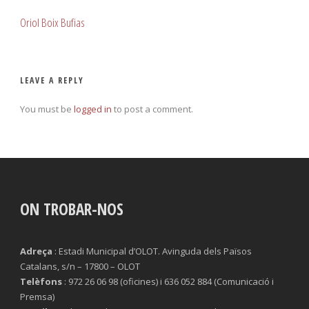
Oriol Boix Bufias
LEAVE A REPLY
You must be
logged in
to post a comment.
ON TROBAR-NOS
Adreça
: Estadi Municipal d’OLOT. Avinguda dels Països
Catalans, s/n – 17800 – OLOT
Telèfons
: 972 26 06 98 (oficines) i 636 052 884 (Comunicació i
Premsa)