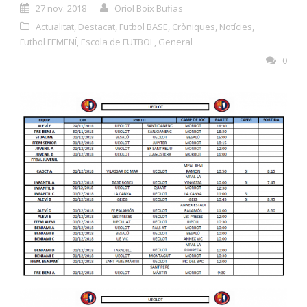
27 nov. 2018
Oriol Boix Bufias
Actualitat
,
Destacat
,
Futbol BASE
,
Cròniques
,
Notícies
,
Futbol FEMENÍ
,
Escola de FUTBOL
,
General
0