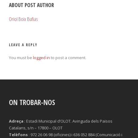
ABOUT POST AUTHOR
Oriol Boix Bufias
LEAVE A REPLY
You must be
logged in
to post a comment.
ON TROBAR-NOS
Adreça
: Estadi Municipal d’OLOT. Avinguda dels Països
Catalans, s/n – 17800 – OLOT
Telèfons
: 972 26 06 98 (oficines) i 636 052 884 (Comunicació i