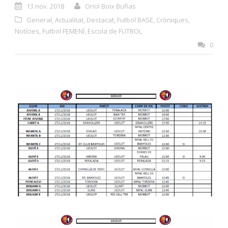
13 nov. 2018
Oriol Boix Bufias
General
,
Actualitat
,
Destacat
,
Futbol BASE
,
Cròniques
,
Notícies
,
Futbol FEMENÍ
,
Escola de FUTBOL
0