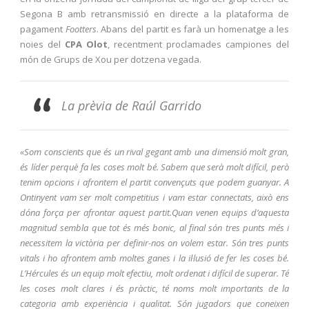
Segona B amb retransmissió en directe a la plataforma de
pagament
Footters
. Abans del partit es farà un homenatge a les
noies del
CPA Olot
, recentment proclamades campiones del
món de Grups de Xou per dotzena vegada.
La prèvia de Raúl Garrido
«Som conscients que és un rival gegant amb una dimensió molt gran,
és líder perquè fa les coses molt bé. Sabem que serà molt difícil, però
tenim opcions i afrontem el partit convençuts que podem guanyar. A
Ontinyent vam ser molt competitius i vam estar connectats, això ens
dóna força per afrontar aquest partit.Quan venen equips d’aquesta
magnitud sembla que tot és més bonic, al final són tres punts més i
necessitem la victòria per definir-nos on volem estar. Són tres punts
vitals i ho afrontem amb moltes ganes i la il·lusió de fer les coses bé.
L’Hércules és un equip molt efectiu, molt ordenat i difícil de superar. Té
les coses molt clares i és pràctic, té noms molt importants de la
categoria amb experiència i qualitat. Són jugadors que coneixen