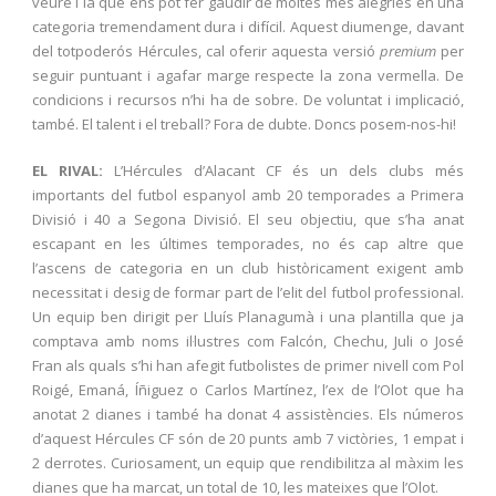
veure i la que ens pot fer gaudir de moltes més alegries en una
categoria tremendament dura i difícil. Aquest diumenge, davant
del totpoderós Hércules, cal oferir aquesta versió
premium
per
seguir puntuant i agafar marge respecte la zona vermella. De
condicions i recursos n’hi ha de sobre. De voluntat i implicació,
també. El talent i el treball? Fora de dubte. Doncs posem-nos-hi!
EL RIVAL:
L
’Hércules d’Alacant CF és un dels clubs més
importants del futbol espanyol amb 20 temporades a Primera
Divisió i 40 a Segona Divisió. El seu objectiu, que s’ha anat
escapant en les últimes temporades, no és cap altre que
l’ascens de categoria en un club històricament exigent amb
necessitat i desig de formar part de l’elit del futbol professional.
Un equip ben dirigit per Lluís Planagumà i una plantilla que ja
comptava amb noms il·lustres com Falcón, Chechu, Juli o José
Fran als quals s’hi han afegit futbolistes de primer nivell com Pol
Roigé, Emaná, Íñiguez o Carlos Martínez, l’ex de l’Olot que ha
anotat 2 dianes i també ha donat 4 assistències. Els números
d’aquest Hércules CF són de 20 punts amb 7 victòries, 1 empat i
2 derrotes. Curiosament, un equip que rendibilitza al màxim les
dianes que ha marcat, un total de 10, les mateixes que l’Olot.