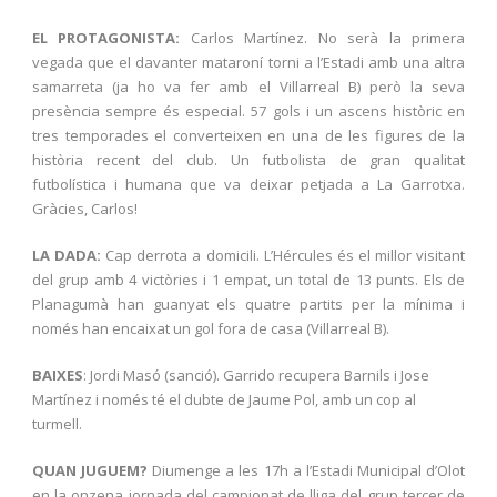
EL PROTAGONISTA:
Carlos Martínez. No serà la primera
vegada que el davanter mataroní torni a l’Estadi amb una altra
samarreta (ja ho va fer amb el Villarreal B) però la seva
presència sempre és especial. 57 gols i un ascens històric en
tres temporades el converteixen en una de les figures de la
història recent del club. Un futbolista de gran qualitat
futbolística i humana que va deixar petjada a La Garrotxa.
Gràcies, Carlos!
LA DADA:
Cap derrota a domicili. L’Hércules és el millor visitant
del grup amb 4 victòries i 1 empat, un total de 13 punts. Els de
Planagumà han guanyat els quatre partits per la mínima i
només han encaixat un gol fora de casa (Villarreal B).
BAIXES
: Jordi Masó (sanció). Garrido recupera Barnils i Jose
Martínez i només té el dubte de Jaume Pol, amb un cop al
turmell.
QUAN JUGUEM?
Diumenge a les 17h a l’Estadi Municipal d’Olot
en la onzena jornada del campionat de lliga del grup tercer de