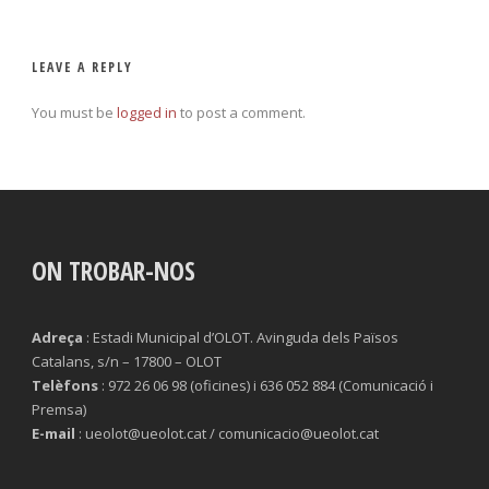
LEAVE A REPLY
You must be
logged in
to post a comment.
ON TROBAR-NOS
Adreça
: Estadi Municipal d’OLOT. Avinguda dels Països
Catalans, s/n – 17800 – OLOT
Telèfons
: 972 26 06 98 (oficines) i 636 052 884 (Comunicació i
Premsa)
E-mail
: ueolot@ueolot.cat / comunicacio@ueolot.cat