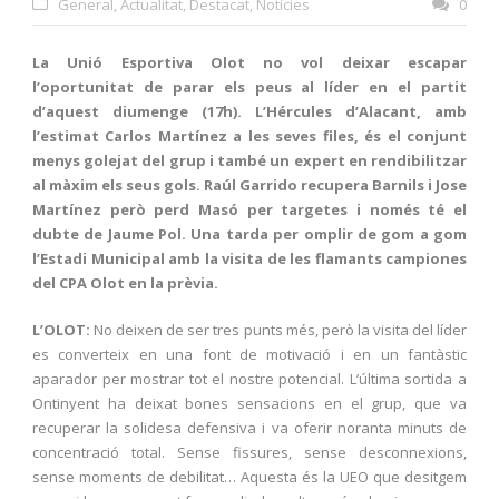
General
,
Actualitat
,
Destacat
,
Notícies
0
La Unió Esportiva Olot no vol deixar escapar
l’oportunitat de parar els peus al líder en el partit
d’aquest diumenge (17h). L’Hércules d’Alacant, amb
l’estimat Carlos Martínez a les seves files, és el conjunt
menys golejat del grup i també un expert en rendibilitzar
al màxim els seus gols. Raúl Garrido recupera Barnils i Jose
Martínez però perd Masó per targetes i només té el
dubte de Jaume Pol. Una tarda per omplir de gom a gom
l’Estadi Municipal amb la visita de les flamants campiones
del CPA Olot en la prèvia.
L’OLOT:
No deixen de ser tres punts més, però la visita del líder
es converteix en una font de motivació i en un fantàstic
aparador per mostrar tot el nostre potencial. L’última sortida a
Ontinyent ha deixat bones sensacions en el grup, que va
recuperar la solidesa defensiva i va oferir noranta minuts de
concentració total. Sense fissures, sense desconnexions,
sense moments de debilitat… Aquesta és la UEO que desitgem