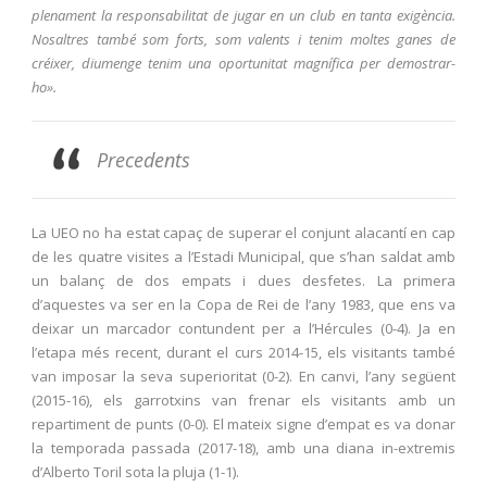
plenament la responsabilitat de jugar en un club en tanta exigència.
Nosaltres també som forts, som valents i tenim moltes ganes de
créixer, diumenge tenim una oportunitat magnífica per demostrar-
ho».
Precedents
La UEO no ha estat capaç de superar el conjunt alacantí en cap
de les quatre visites a l’Estadi Municipal, que s’han saldat amb
un balanç de dos empats i dues desfetes. La primera
d’aquestes va ser en la Copa de Rei de l’any 1983, que ens va
deixar un marcador contundent per a l’Hércules (0-4). Ja en
l’etapa més recent, durant el curs 2014-15, els visitants també
van imposar la seva superioritat (0-2). En canvi, l’any següent
(2015-16), els garrotxins van frenar els visitants amb un
repartiment de punts (0-0). El mateix signe d’empat es va donar
la temporada passada (2017-18), amb una diana in-extremis
d’Alberto Toril sota la pluja (1-1).