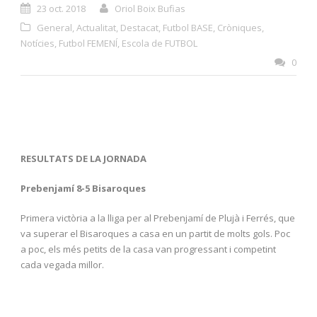
23 oct. 2018
Oriol Boix Bufias
General
,
Actualitat
,
Destacat
,
Futbol BASE
,
Cròniques
,
Notícies
,
Futbol FEMENÍ
,
Escola de FUTBOL
0
RESULTATS DE LA JORNADA
Prebenjamí 8-5 Bisaroques
Primera victòria a la lliga per al Prebenjamí de Plujà i Ferrés, que
va superar el Bisaroques a casa en un partit de molts gols. Poc
a poc, els més petits de la casa van progressant i competint
cada vegada millor.