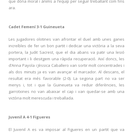
que dóna moral i ànims a l’equip per seguir treballant com fins
ara.
Cadet Femení 3-1 Guineueta
Les jugadores olotines van afrontar el duel amb unes ganes
increíbles de fer un bon partit i dedicar una victòria a la seva
portera, la Judit Sacrest, que el dia abans va patir una lesió
important i li desitgem una ràpida recuperació. Així doncs, les
d’Anna Payola i Jèssica Caballero van sortir molt concentrades i
als dos minuts ja es van avançar el marcador. Al descans, el
resultat era més favorable (2-0). La segona part no va ser
menys i, tot i que la Guineueta va reduir diferències, les
garrotxines no van abaixar el cap i van quedar-se amb una
victòria molt merescuda i treballada.
Juvenil A 4-1 Figueres
El Juvenil A es va imposar al Figueres en un partit que va