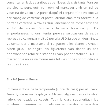
començar amb dues arribades perilloses dels visitants. Van ser
els olotins, però, quin van obrir el marcador amb un gol de
vaselina de Cosmin. A partir d’aquí, el conjunt d’Èric Palomo va
ser capaç de controlar el partit i arribar amb més facilitat a la
porteria contrària. A través d’un llançament de córner arribaria
el 2-0 del mateix Cosmin a la mitja hora de joc. Els
empordanesos ho van intentar però sense ocasions clares. La
represa va començar molt bé per a la UEO, ja que en deu minuts
va sentenciar el matx amb el 4-0 gràcies a les dianes d’Arnau i
Albert Julià. Tot seguit, els figuerencs van donar un pas
endavant per retallar distàncies i van poder establir el 4-1. El
marcador ja no es va moure més tot i les bones oportunitats a
les dues àrees.
Sils 0-3 Juvenil Femení
Primera victòria de la temporada (i fora de casa) per al Juvenil
Femení, que es va desplaçar a Sils amb algunes baixes i amb el
reforç de jugadores cadets. Tot i la clara superioritat i les
nombroses oportunitats, les olotines no s’acabaven de trobar