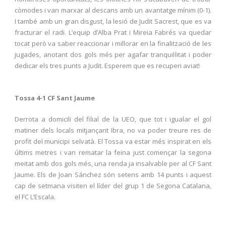
còmodes i van marxar al descans amb un avantatge mínim (0-1).
I també amb un gran disgust, la lesió de Judit Sacrest, que es va
fracturar el radi. L’equip d’Alba Prat i Mireia Fabrés va quedar
tocat però va saber reaccionar i millorar en la finalització de les
jugades, anotant dos gols més per agafar tranquil·litat i poder
dedicar els tres punts a Judit. Esperem que es recuperi aviat!
Tossa 4-1 CF Sant Jaume
Derrota a domicili del filial de la UEO, que tot i igualar el gol
matiner dels locals mitjançant Ibra, no va poder treure res de
profit del municipi selvatà. El Tossa va estar més inspirat en els
últims metres i van rematar la feina just començar la segona
meitat amb dos gols més, una renda ja insalvable per al CF Sant
Jaume. Els de Joan Sánchez són setens amb 14 punts i aquest
cap de setmana visiten el líder del grup 1 de Segona Catalana,
el FC L’Escala.