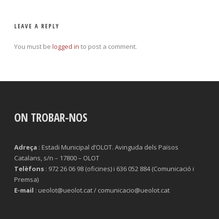
LEAVE A REPLY
You must be
logged in
to post a comment.
ON TROBAR-NOS
Adreça
: Estadi Municipal d’OLOT. Avinguda dels Països
Catalans, s/n – 17800 – OLOT
Telèfons
: 972 26 06 98 (oficines) i 636 052 884 (Comunicació i
Premsa)
E-mail
: ueolot@ueolot.cat / comunicacio@ueolot.cat