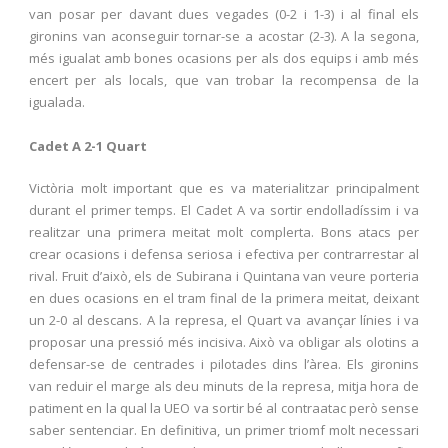
van posar per davant dues vegades (0-2 i 1-3) i al final els
gironins van aconseguir tornar-se a acostar (2-3). A la segona,
més igualat amb bones ocasions per als dos equips i amb més
encert per als locals, que van trobar la recompensa de la
igualada.
Cadet A 2-1 Quart
Victòria molt important que es va materialitzar principalment
durant el primer temps. El Cadet A va sortir endolladíssim i va
realitzar una primera meitat molt complerta. Bons atacs per
crear ocasions i defensa seriosa i efectiva per contrarrestar al
rival. Fruit d’això, els de Subirana i Quintana van veure porteria
en dues ocasions en el tram final de la primera meitat, deixant
un 2-0 al descans. A la represa, el Quart va avançar línies i va
proposar una pressió més incisiva. Això va obligar als olotins a
defensar-se de centrades i pilotades dins l’àrea. Els gironins
van reduir el marge als deu minuts de la represa, mitja hora de
patiment en la qual la UEO va sortir bé al contraatac però sense
saber sentenciar. En definitiva, un primer triomf molt necessari