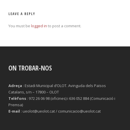
LEAVE A REPLY
You must be
logged in
to post a comment.
ON TROBAR-NOS
Adreça
: Estadi Municipal d’OLOT. Avinguda dels Països
Catalans, s/n – 17800 – OLOT
Telèfons
: 972 26 06 98 (oficines) i 636 052 884 (Comunicació i
Premsa)
E-mail
: ueolot@ueolot.cat / comunicacio@ueolot.cat