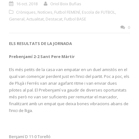
16 oct. 2018
Oriol Boix Bufias
Cròniques
,
Notícies
,
Futbol FEMENÍ
,
Escola de FUTBOL
,
General
,
Actualitat
,
Destacat
,
Futbol BASE
0
ELS RESULTATS DE LA JORNADA
Prebenjamí 2-2 Sant Pere Màrtir
Els més petits de la casa van empatar en un duel amistós en el
qual van començar perdent just en l’inici del partit. Poc a poc, els
de Plujà i Ferrés van anar agafant ritme i van enviar dues
pilotes al pal. El Prebenjamí va gaudir de diverses oportunitats
més però no van ser suficients per remuntar el marcador,
finalitzant amb un empat que deixa bones vibracions abans de
l’inici de lliga.
Benjamí D 11-0 Torelló