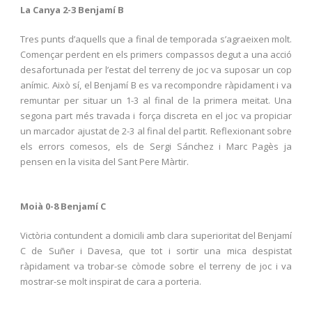
La Canya 2-3 Benjamí B
Tres punts d’aquells que a final de temporada s’agraeixen molt.
Començar perdent en els primers compassos degut a una acció
desafortunada per l’estat del terreny de joc va suposar un cop
anímic. Això sí, el Benjamí B es va recompondre ràpidament i va
remuntar per situar un 1-3 al final de la primera meitat. Una
segona part més travada i força discreta en el joc va propiciar
un marcador ajustat de 2-3 al final del partit. Reflexionant sobre
els errors comesos, els de Sergi Sánchez i Marc Pagès ja
pensen en la visita del Sant Pere Màrtir.
Moià 0-8 Benjamí C
Victòria contundent a domicili amb clara superioritat del Benjamí
C de Suñer i Davesa, que tot i sortir una mica despistat
ràpidament va trobar-se còmode sobre el terreny de joc i va
mostrar-se molt inspirat de cara a porteria.