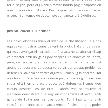
fer el segon, però el Juvenil A també hauria pogut empatar en
una triple ocasió molt clara. Poc després, els locals van marcar
el segon i en temps de descompte van anotar el 3-0 definitiu.
Juvenil Femení 3-3 Gerunda
Les noies olotines rebien el líder de la classificació i els dos
equips van mostrar ganes de tenir la pilota. El Gerunda va ser
qui es va avançar el marcador però la UEO no va abaixar el cap
va empatar amb un golàs poc després. La dinàmica del partit,
però, va canviar quan les visitants van tornar a marcar just
abans del descans. La pausa va servir per ajustat problemes
defensius i això va permetre al Juvenil Femení igualar el resultat
un altre cop. Però l’alegria va durar poc, ja que les gironines van
situar el 2-3 en una mala basculació defensiva. Només deu
minuts després, les de Prat i Fabrés van neutralitzar el
marcador demostrant que seguien connectades al partit i amb
ganes de lluitar per als tres punts. Tot i intentar-ho amb
insistència i d’anar tot el matx a remolc, finalment no es poder