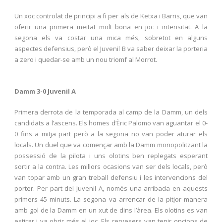
Un xoc controlat de principi a fi per als de Ketxa i Barris, que van
oferir una primera meitat molt bona en joc i intensitat. A la
segona els va costar una mica més, sobretot en alguns
aspectes defensius, però el Juvenil B va saber deixar la porteria
a zero i quedar-se amb un nou triomf al Morrot.
Damm 3-0 Juvenil A
Primera derrota de la temporada al camp de la Damm, un dels
candidats a l’ascens. Els homes d’Èric Palomo van aguantar el 0-
0 fins a mitja part però a la segona no van poder aturar els
locals. Un duel que va començar amb la Damm monopolitzant la
possessió de la pilota i uns olotins ben replegats esperant
sortir a la contra. Les millors ocasions van ser dels locals, però
van topar amb un gran treball defensiu i les intervencions del
porter. Per part del Juvenil A, només una arribada en aquests
primers 45 minuts. La segona va arrencar de la pitjor manera
amb gol de la Damm en un xut de dins l’àrea. Els olotins es van
estirar i va obrir més el joc. Els cervesers van tenir opcions de