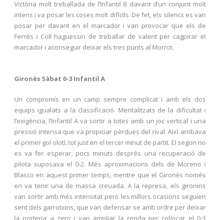
Victòria molt treballada de l’Infantil B davant d’un conjunt molt
intens i va posar les coses molt difícils. De fet, els silencs es van
posar per davant en el marcador i van provocar que els de
Ferrés i Coll haguessin de treballar de valent per cagpirar el
marcador i aconseguir deixar els tres punts al Morrot.
Gironès Sàbat 0-3 Infantil A
Un compromís en un camp sempre complicat i amb els dos
equips igualats a la classificació. Mentalitzats de la dificultat i
l’exigència, l’Infantil A va sortir a totes amb un joc vertical i una
pressió intensa que va propiciar pèrdues del rival. Així arribava
el primer gol olotí, tot just en el tercer minut de partit. El segon no
es va fer esperar, pocs minuts després una recuperació de
pilota suposava el 0-2. Més aproximacions dels de Moreno i
Blasco en aquest primer temps, mentre que el Gironès només
en va tenir una de massa creuada. A la represa, els gironins
van sortir amb més intensitat però les millors ocasions seguien
sent dels garrotxins, que van defensar-se amb ordre per deixar
la porteria a zero i van ampliar la renda per col·locar el 0-3