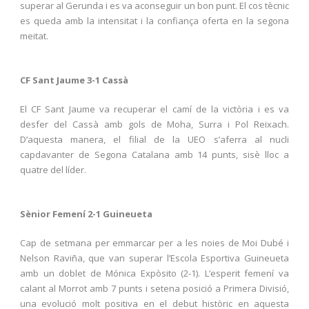
superar al Gerunda i es va aconseguir un bon punt. El cos tècnic
es queda amb la intensitat i la confiança oferta en la segona
meitat.
CF Sant Jaume 3-1 Cassà
El CF
Sant Jaume va recuperar el camí de la victòria i es va
desfer del Cassà amb gols de Moha, Surra i Pol Reixach.
D’aquesta manera, el filial de la UEO s’aferra al nucli
capdavanter de Segona Catalana amb 14 punts, sisè lloc a
quatre del líder.
Sènior Femení 2-1 Guineueta
Cap de setmana per emmarcar per a les noies de Moi Dubé i
Nelson Raviña, que van superar l’Escola Esportiva Guineueta
amb un doblet de Mónica Expòsito (2-1). L’esperit femení va
calant al Morrot amb 7 punts i setena posició a Primera Divisió,
una evolució molt positiva en el debut històric en aquesta