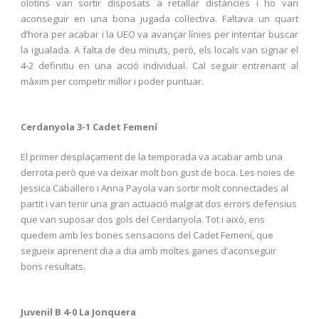
olotins van sortir disposats a retallar distàncies i ho van
aconseguir en una bona jugada col·lectiva. Faltava un quart
d’hora per acabar i la UEO va avançar línies per intentar buscar
la igualada. A falta de deu minuts, però, els locals van signar el
4-2 definitiu en una acció individual. Cal seguir entrenant al
màxim per competir millor i poder puntuar.
Cerdanyola 3-1 Cadet Femení
El primer desplaçament de la temporada va acabar amb una
derrota però que va deixar molt bon gust de boca. Les noies de
Jessica Caballero i Anna Payola van sortir molt connectades al
partit i van tenir una gran actuació malgrat dos errors defensius
que van suposar dos gols del Cerdanyola. Tot i això, ens
quedem amb les bones sensacions del Cadet Femení, que
segueix aprenent dia a dia amb moltes ganes d’aconseguir
bons resultats.
Juvenil B 4-0 La Jonquera