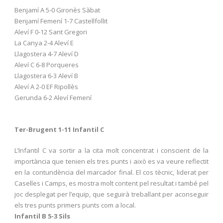
Benjamí A 5-0 Gironès Sàbat
Benjamí Femení 1-7 Castellfollit
Aleví F 0-12 Sant Gregori
La Canya 2-4 Aleví E
Llagostera 4-7 Aleví D
Aleví C 6-8 Porqueres
Llagostera 6-3 Aleví B
Aleví A 2-0 EF Ripollès
Gerunda 6-2 Aleví Femení
Ter-Brugent 1-11 Infantil C
L’Infantil C va sortir a la cita molt concentrat i conscient de la
importància que tenien els tres punts i això es va veure reflectit
en la contundència del marcador final. El cos tècnic, liderat per
Caselles i Camps, es mostra molt content pel resultat i també pel
joc desplegat per l’equip, que seguirà treballant per aconseguir
els tres punts primers punts com a local.
Infantil B 5-3 Sils