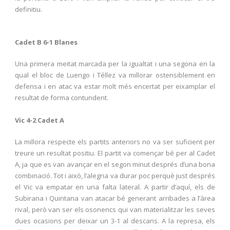
definitiu.
Cadet B 6-1 Blanes
Una primera meitat marcada per la igualtat i una segona en la
qual el bloc de Luengo i Téllez va millorar ostensiblement en
defensa i en atac va estar molt més encertat per eixamplar el
resultat de forma contundent.
Vic 4-2 Cadet A
La millora respecte els partits anteriors no va ser suficient per
treure un resultat positiu. El partit va començar bé per al Cadet
A, ja que es van avançar en el segon minut després d’una bona
combinació. Tot i això, l’alegria va durar poc perquè just després
el Vic va empatar en una falta lateral. A partir d’aquí, els de
Subirana i Quintana van atacar bé generant arribades a l’àrea
rival, però van ser els osonencs qui van materialitzar les seves
dues ocasions per deixar un 3-1 al descans. A la represa, els