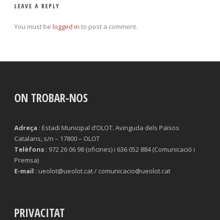
LEAVE A REPLY
You must be
logged in
to post a comment.
ON TROBAR-NOS
Adreça
: Estadi Municipal d’OLOT. Avinguda dels Països
Catalans, s/n – 17800 – OLOT
Telèfons
: 972 26 06 98 (oficines) i 636 052 884 (Comunicació i
Premsa)
E-mail
: ueolot@ueolot.cat / comunicacio@ueolot.cat
PRIVACITAT