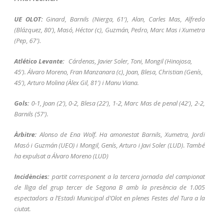
UE OLOT:
Ginard, Barnils (Nierga, 61′), Alan, Carles Mas, Alfredo
(Blázquez, 80′), Masó, Héctor (c), Guzmán, Pedro, Marc Mas i Xumetra
(Pep, 67′).
Atlético Levante:
Cárdenas, Javier Soler, Toni, Mongil (Hinojosa,
45′). Álvaro Moreno, Fran Manzanara (c), Joan, Blesa, Christian (Genís,
45′), Arturo Molina (Àlex Gil, 81′) i Manu Viana.
Gols:
0-1, Joan (2′), 0-2, Blesa (22′), 1-2, Marc Mas de penal (42′), 2-2,
Barnils (57′).
Àrbitre:
Alonso de Ena Wolf. Ha amonestat Barnils, Xumetra, Jordi
Masó i Guzmán (UEO) i Mongil, Genís, Arturo i Javi Soler (LUD). També
ha expulsat a Álvaro Moreno (LUD)
Incidències:
partit corresponent a la tercera jornada del campionat
de lliga del grup tercer de Segona B amb la presència de 1.005
espectadors a l’Estadi Municipal d’Olot en plenes Festes del Tura a la
ciutat.