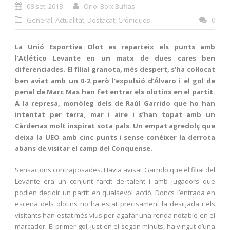
08 set. 2018
Oriol Boix Bufias
General
,
Actualitat
,
Destacat
,
Cròniques
0
La Unió Esportiva Olot es reparteix els punts amb
l’Atlético Levante en un matx de dues cares ben
diferenciades. El filial granota, més despert, s’ha col·locat
ben aviat amb un 0-2 però l’expulsió d’Álvaro i el gol de
penal de Marc Mas han fet entrar els olotins en el partit.
A la represa, monòleg dels de Raúl Garrido que ho han
intentat per terra, mar i aire i s’han topat amb un
Càrdenas molt inspirat sota pals. Un empat agredolç que
deixa la UEO amb cinc punts i sense conèixer la derrota
abans de visitar el camp del Conquense.
Sensacions contraposades. Havia avisat Garrido que el filial del
Levante era un conjunt farcit de talent i amb jugadors que
podien decidir un partit en qualsevol acció. Doncs l’entrada en
escena dels olotins no ha estat precisament la desitjada i els
visitants han estat més vius per agafar una renda notable en el
marcador. El primer gol, just en el segon minuts, ha vingut d’una