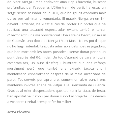
de Marc Nierga i més endavant amb Pep Chavarría, buscant
profunditat per l’esquerra. L’últim tram de partit ha estat un
setge sense aturador de la UEO, que ha gaudit d’opcions molt
clares per culminar la remuntada. El mateix Nierga, en un 1×1
davant Càrdenas, ha xutat al cos del porter. Un porter que ha
realitzat una actuació espectacular evitant també el tercer
d’Héctor amb una mà providencial. Una altra de Pedro, un míssil
de Guzmán, una doble de Nierga i Marc Mas… No es pot dir que
no ho hagin intentat. Resposta admirable dels nostres jugadors,
que han mort amb les botes posades i sense donar per bo un
punt després del 0-2 inicial. Un toc d’atenció de cara a futurs
compromisos, un punt d’esforç i humilitat que ens reforça
moralment però que també ens exigeix tàcticament i
mentalment, especialment després de la mala arrencada de
partit. Tot serveix per aprendre, sumem un altre punt i ens
mantenim invictes abans de viatjar a la Fuensanta de Cuenca.
Gràcies al miler d’espectadors que, tot i tenir la ciutat de festa,
han apostat pel futbol i per donar suport al projecte. Ens devem
a vosaltres i treballarem per fer-ho millor!
FITXA TÈCNICA