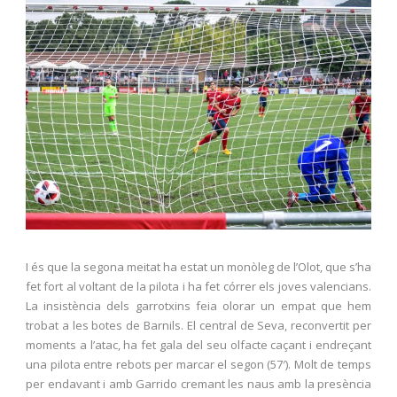
I és que la segona meitat ha estat un monòleg de l’Olot, que s’ha
fet fort al voltant de la pilota i ha fet córrer els joves valencians.
La insistència dels garrotxins feia olorar un empat que hem
trobat a les botes de Barnils. El central de Seva, reconvertit per
moments a l’atac, ha fet gala del seu olfacte caçant i endreçant
una pilota entre rebots per marcar el segon (57′). Molt de temps
per endavant i amb Garrido cremant les naus amb la presència