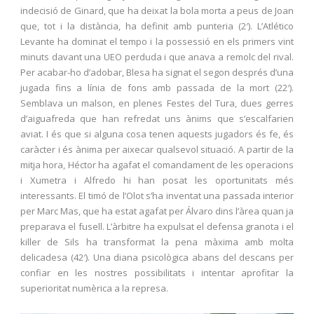
indecisió de Ginard, que ha deixat la bola morta a peus de Joan
que, tot i la distància, ha definit amb punteria (2′). L’Atlético
Levante ha dominat el tempo i la possessió en els primers vint
minuts davant una UEO perduda i que anava a remolc del rival.
Per acabar-ho d’adobar, Blesa ha signat el segon després d’una
jugada fins a línia de fons amb passada de la mort (22′).
Semblava un malson, en plenes Festes del Tura, dues gerres
d’aiguafreda que han refredat uns ànims que s’escalfarien
aviat. I és que si alguna cosa tenen aquests jugadors és fe, és
caràcter i és ànima per aixecar qualsevol situació. A partir de la
mitja hora, Héctor ha agafat el comandament de les operacions
i Xumetra i Alfredo hi han posat les oportunitats més
interessants. El timó de l’Olot s’ha inventat una passada interior
per Marc Mas, que ha estat agafat per Álvaro dins l’àrea quan ja
preparava el fusell. L’àrbitre ha expulsat el defensa granota i el
killer de Sils ha transformat la pena màxima amb molta
delicadesa (42′). Una diana psicològica abans del descans per
confiar en les nostres possibilitats i intentar aprofitar la
superioritat numèrica a la represa.