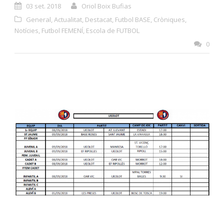
03 set. 2018
Oriol Boix Bufias
General
,
Actualitat
,
Destacat
,
Futbol BASE
,
Cròniques
,
Notícies
,
Futbol FEMENÍ
,
Escola de FUTBOL
0