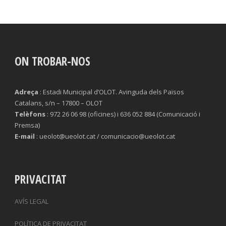
ON TROBAR-NOS
Adreça
: Estadi Municipal d’OLOT. Avinguda dels Països
Catalans, s/n – 17800 – OLOT
Telèfons
: 972 26 06 98 (oficines) i 636 052 884 (Comunicació i
Premsa)
E-mail
: ueolot@ueolot.cat / comunicacio@ueolot.cat
PRIVACITAT
AVÍS LEGAL
POLÍTICA DE PRIVACITAT