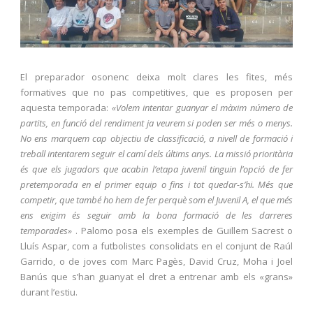
El preparador osonenc deixa molt clares les fites, més
formatives que no pas competitives, que es proposen per
aquesta temporada:
«Volem intentar guanyar el màxim número de
partits, en funció del rendiment ja veurem si poden ser més o menys.
No ens marquem cap objectiu de classificació, a nivell de formació i
treball intentarem seguir el camí dels últims anys. La missió prioritària
és que els jugadors que acabin l’etapa juvenil tinguin l’opció de fer
pretemporada en el primer equip o fins i tot quedar-s’hi. Més que
competir, que també ho hem de fer perquè som el Juvenil A, el que més
ens exigim és seguir amb la bona formació de les darreres
temporades»
. Palomo posa els exemples de Guillem Sacrest o
Lluís Aspar, com a futbolistes consolidats en el conjunt de Raúl
Garrido, o de joves com Marc Pagès, David Cruz, Moha i Joel
Banús que s’han guanyat el dret a entrenar amb els «grans»
durant l’estiu.