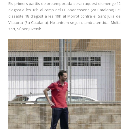
Els primers partits de pretemporada seran aquest diumenge 12
d’agost a les 18h al camp del CE Abadessenc (2a Catalana) i el
dissabte 18 d’agost a les 19h al Morrot contra el Sant Julià de
Vilatorta (3a Catalana). Ho anirem seguint amb atenció… Molta
sort, Súper Juvenil!