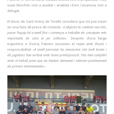
Isaac Morchón com a auxiliar i analista i Enric Casanova com a
delegat.
El tècnic de Sant Vicenç de Torelló considera que tot just estan
en una fase de presa de contacte:
«L’objectiu és conèixer-nos tots,
posar l’equip bé a nivell físic i començar a treballar els conceptes més
importants de cara al joc col·lectiu».
Després d’una llarga
trajectòria a Osona, Palomo assumeix el repte amb il·lusió i
responsabilitat:
«A nivell personal, les sensacions són molt bones i
els jugadors han arribat amb bona predisposició. Tots han complert
amb el treball previ que els havíem demanat i valorem positivament
els primers entrenaments».