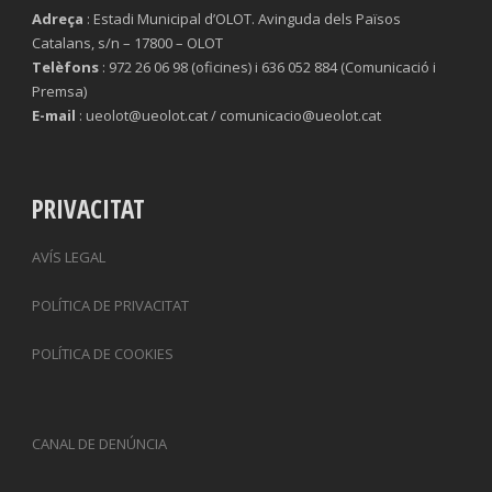
Adreça
: Estadi Municipal d’OLOT. Avinguda dels Països
Catalans, s/n – 17800 – OLOT
Telèfons
: 972 26 06 98 (oficines) i 636 052 884 (Comunicació i
Premsa)
E-mail
: ueolot@ueolot.cat / comunicacio@ueolot.cat
PRIVACITAT
AVÍS LEGAL
POLÍTICA DE PRIVACITAT
POLÍTICA DE COOKIES
CANAL DE DENÚNCIA