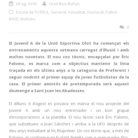
09 ag. 2018
Oriol Boix Bufias
Escola de FUTBOL
,
General
,
Actualitat
,
Destacat
,
Futbol
BASE
,
Notícies
0
El Juvenil A de la Unió Esportiva Olot ha començat els
entrenaments aquesta setmana carregat d’il·lusió i amb
moltes novetats. El nou cos tècnic, encapçalat per Èric
Palomo, es marca com a objectius mantenir la línia
traçada en els últims anys a la categoria de Preferent i
seguir nodrint el primer equip de joves futbolistes de la
casa. El primer amistós de pretemporada serà aquest
diumenge a Sant Joan les Abadesses.
El dilluns 6 d’agost es posava en marxa el nou projecte del
Juvenil A amb un nou entrenador i un bon grapat
d’incorporacions a la plantilla. El nou tècnic serà Èric Palomo,
que substitueix a Joan Sánchez i arriba a la UEO després de
deu anys treballant al Vic Riuprimer. Un cos tècnic que, a més de
Palomo, el conformaran Eudald Botella com a preparador físic,