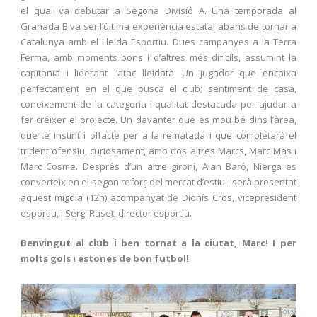
el qual va debutar a Segona Divisió A. Una temporada al
Granada B va ser l’última experiència estatal abans de tornar a
Catalunya amb el Lleida Esportiu. Dues campanyes a la Terra
Ferma, amb moments bons i d’altres més difícils, assumint la
capitania i liderant l’atac lleidatà. Un jugador que encaixa
perfectament en el que busca el club; sentiment de casa,
coneixement de la categoria i qualitat destacada per ajudar a
fer créixer el projecte. Un davanter que es mou bé dins l’àrea,
que té instint i olfacte per a la rematada i que completarà el
trident ofensiu, curiosament, amb dos altres Marcs, Marc Mas i
Marc Cosme. Després d’un altre gironí, Alan Baró, Nierga es
converteix en el segon reforç del mercat d’estiu i serà presentat
aquest migdia (12h) acompanyat de Dionís Cros, vicepresident
esportiu, i Sergi Raset, director esportiu.
Benvingut al club i ben tornat a la ciutat, Marc! I per
molts gols i estones de bon futbol!