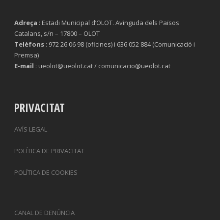
Adreça
: Estadi Municipal d’OLOT. Avinguda dels Països
Catalans, s/n – 17800 – OLOT
Telèfons
: 972 26 06 98 (oficines) i 636 052 884 (Comunicació i
Premsa)
E-mail
: ueolot@ueolot.cat / comunicacio@ueolot.cat
PRIVACITAT
AVÍS LEGAL
POLÍTICA DE PRIVACITAT
POLÍTICA DE COOKIES
CANAL DE DENÚNCIA