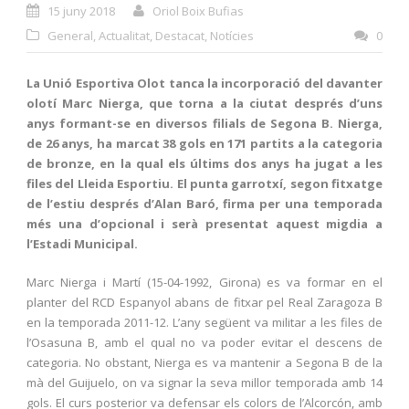
15 juny 2018
Oriol Boix Bufias
General
,
Actualitat
,
Destacat
,
Notícies
0
La Unió Esportiva Olot tanca la incorporació del davanter
olotí Marc Nierga, que torna a la ciutat després d’uns
anys formant-se en diversos filials de Segona B. Nierga,
de 26 anys, ha marcat 38 gols en 171 partits a la categoria
de bronze, en la qual els últims dos anys ha jugat a les
files del Lleida Esportiu. El punta garrotxí, segon fitxatge
de l’estiu després d’Alan Baró, firma per una temporada
més una d’opcional i serà presentat aquest migdia a
l’Estadi Municipal.
Marc Nierga i Martí (15-04-1992, Girona) es va formar en el
planter del RCD Espanyol abans de fitxar pel Real Zaragoza B
en la temporada 2011-12. L’any següent va militar a les files de
l’Osasuna B, amb el qual no va poder evitar el descens de
categoria. No obstant, Nierga es va mantenir a Segona B de la
mà del Guijuelo, on va signar la seva millor temporada amb 14
gols. El curs posterior va defensar els colors de l’Alcorcón, amb