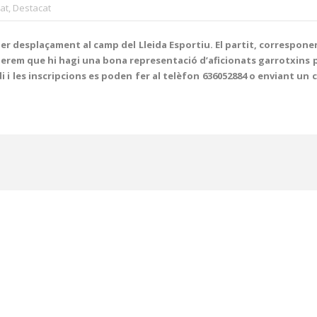
tat
,
Destacat
er desplaçament al camp del Lleida Esportiu. El partit, correspone
 esperem que hi hagi una bona representació d’aficionats garrotxins
Estadi i les inscripcions es poden fer al telèfon 636052884 o enviant