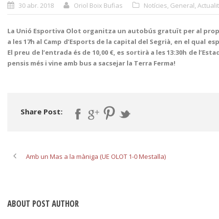
30 abr. 2018
Oriol Boix Bufias
Notícies
,
General
,
Actuali
La Unió Esportiva Olot organitza un autobús gratuït per al prop
a les 17h al Camp d’Esports de la capital del Segrià, en el qual
El preu de l’entrada és de 10,00 €, es sortirà a les 13:30h de l’
pensis més i vine amb bus a sacsejar la Terra Ferma!
Share Post:
Amb un Mas a la màniga (UE OLOT 1-0 Mestalla)
ABOUT POST AUTHOR