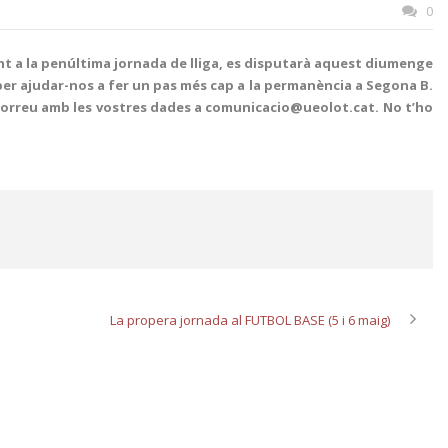
0
nt a la penúltima jornada de lliga, es disputarà aquest diumenge
 per ajudar-nos a fer un pas més cap a la permanència a Segona B.
 un correu amb les vostres dades a comunicacio@ueolot.cat. No t’ho
La propera jornada al FUTBOL BASE (5 i 6 maig)