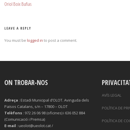
Oriol Boix Bufias
LEAVE A REPLY
You must be
logged in
to post a comment.
ON TROBAR-NOS
PRIVACITA
AVÍS LEGAL
Adreça
: Estadi Municipal d’OLOT. Avinguda dels
Països Catalans, s/n – 17800 – OLOT
POLÍTICA DE PR
Telèfons
: 972 26 06 98 (oficines) i 636 052 884
(Comunicació i Premsa)
POLÍTICA DE CO
E-mail
: ueolot@ueolot.cat /