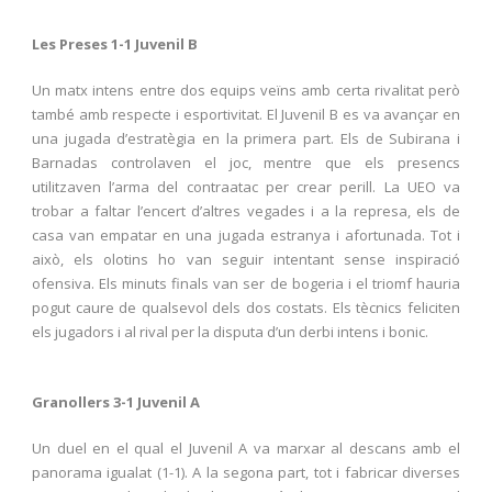
Les Preses 1-1 Juvenil B
Un matx intens entre dos equips veïns amb certa rivalitat però
també amb respecte i esportivitat. El Juvenil B es va avançar en
una jugada d’estratègia en la primera part. Els de Subirana i
Barnadas controlaven el joc, mentre que els presencs
utilitzaven l’arma del contraatac per crear perill. La UEO va
trobar a faltar l’encert d’altres vegades i a la represa, els de
casa van empatar en una jugada estranya i afortunada. Tot i
això, els olotins ho van seguir intentant sense inspiració
ofensiva. Els minuts finals van ser de bogeria i el triomf hauria
pogut caure de qualsevol dels dos costats. Els tècnics feliciten
els jugadors i al rival per la disputa d’un derbi intens i bonic.
Granollers 3-1 Juvenil A
Un duel en el qual el Juvenil A va marxar al descans amb el
panorama igualat (1-1). A la segona part, tot i fabricar diverses