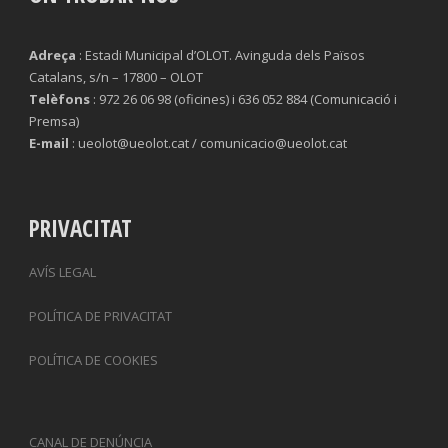
Adreça
: Estadi Municipal d’OLOT. Avinguda dels Països
Catalans, s/n – 17800 – OLOT
Telèfons
: 972 26 06 98 (oficines) i 636 052 884 (Comunicació i
Premsa)
E-mail
: ueolot@ueolot.cat / comunicacio@ueolot.cat
PRIVACITAT
AVÍS LEGAL
POLÍTICA DE PRIVACITAT
POLÍTICA DE COOKIES
CANAL DE DENÚNCIA