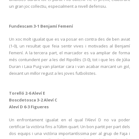
un gran joc col·lectiu, especialment a nivell defensiu.
Fundescam 3-1 Benjamí Femení
Un xoc molt igualat que es va posar en contra des de ben aviat
(1-0), un resultat que feia sentir vives i motivades al Benjamí
Femení. A la tercera part, el marcador es va ampliar de forma
més contundent per a les del Ripollès (3-0), tot i que les de Júlia
Duran i Laia Puig van plantar cara i van acabar marcant un gol,
deixant un millor regust a les joves futbolistes.
Torelló 2-6 Aleví E
Boscdetosca 3-2 Aleví C
Aleví D 6-3 Figueres
Un enfrontament igualat en el qual l’Aleví D no va poder
certificar la victòria fins a l’últim quart. Un bon partit per part dels
dos equips i una victòria importantíssima per al grup de Faja i