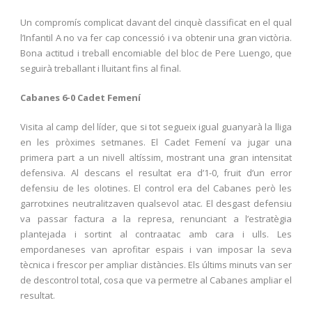
Un compromís complicat davant del cinquè classificat en el qual
l’Infantil A no va fer cap concessió i va obtenir una gran victòria.
Bona actitud i treball encomiable del bloc de Pere Luengo, que
seguirà treballant i lluitant fins al final.
Cabanes 6-0 Cadet Femení
Visita al camp del líder, que si tot segueix igual guanyarà la lliga
en les pròximes setmanes. El Cadet Femení va jugar una
primera part a un nivell altíssim, mostrant una gran intensitat
defensiva. Al descans el resultat era d’1-0, fruit d’un error
defensiu de les olotines. El control era del Cabanes però les
garrotxines neutralitzaven qualsevol atac. El desgast defensiu
va passar factura a la represa, renunciant a l’estratègia
plantejada i sortint al contraatac amb cara i ulls. Les
empordaneses van aprofitar espais i van imposar la seva
tècnica i frescor per ampliar distàncies. Els últims minuts van ser
de descontrol total, cosa que va permetre al Cabanes ampliar el
resultat.