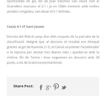
oportunitats de gol, els de Joan Sánchez van veure com el
Granollers marcava el 2-1 i ja en l’últim moment, amb moltes
anades i vingudes, van situar el 3-1 definitiu.
Cassà 4-1 CF Sant Jaume
Derrota del filial al camp d’un dels conjunts de la part alta de la
classificació. Malgrat que al descans el resultat era d’empat
gràcies al gol de Ruvirola (1-1), el Cassà va prémer l’accelerador
a la represa per anotar tres dianes més i quedar-se amb la
victòria. Els de Terma i Arau segueixen en descens amb 28
punts, a sis de la teòrica permanència.
Share Post: