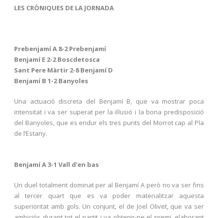
LES CRÒNIQUES DE LA JORNADA
Prebenjamí A 8-2 Prebenjamí
Benjamí E 2-2 Boscdetosca
Sant Pere Màrtir 2-8 Benjamí D
Benjamí B 1-2 Banyoles
Una actuació discreta del Benjamí B, que va mostrar poca
intensitat i va ser superat per la il·lusió i la bona predisposició
del Banyoles, que es endur els tres punts del Morrot cap al Pla
de l’Estany.
Benjamí A 3-1 Vall d’en bas
Un duel totalment dominat per al Benjamí A però no va ser fins
al tercer quart que es va poder materialitzar aquesta
superioritat amb gols. Un conjunt, el de Joel Olivet, que va ser
ambiciós durant tot el partit i va obtenir-ne el premi, elaborant