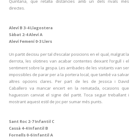
Quintana, que retalla distàncies amb un dels rivals més
directes.
Aleví B 3-4 Llagostera
Sàbat 2-4 Aleví A
Aleví Femení 0-3 Llers
Un partit decisiu per tal d’escalar posicions en el qual, malgrat la
derrota, les olotines van acabar contentes deixant l’orgull i el
sentiment sobre la gespa. Les arribades de les visitants van ser
impossibles de parar per a la portera local, que també va salvar
altres opcions clares. Per part de les de Jessica i David
Caballero va mancar encert en la rematada, ocasions que
haguessin canviat el signe del partit. Toca seguir treballant i
mostrant aquest estil de joc per sumar més punts.
Sant Roc 2-7 Infantil C
Cassà 4-4 Infantil B
Fornells 0-6 Infantil A