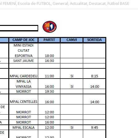
ol FEMENÍ
,
Escola de FUTBOL
,
General
,
Actualitat
,
Destacat
,
Futbol BASE