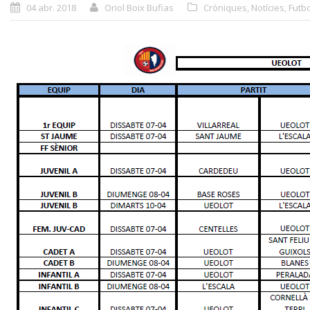
04 abr. 2018
Oriol Boix Bufias
Cròniques
,
Notícies
,
Futb