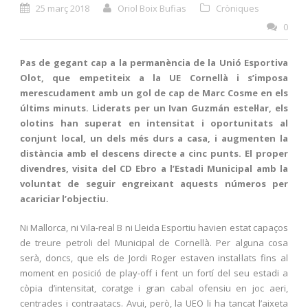
25 març 2018
Oriol Boix Bufias
Cròniques
0
Pas de gegant cap a la permanència de la Unió Esportiva
Olot, que empetiteix a la UE Cornellà i s’imposa
merescudament amb un gol de cap de Marc Cosme en els
últims minuts. Liderats per un Ivan Guzmán estel·lar, els
olotins han superat en intensitat i oportunitats al
conjunt local, un dels més durs a casa, i augmenten la
distància amb el descens directe a cinc punts. El proper
divendres, visita del CD Ebro a l’Estadi Municipal amb la
voluntat de seguir engreixant aquests números per
acariciar l’objectiu.
Ni Mallorca, ni Vila-real B ni Lleida Esportiu havien estat capaços
de treure petroli del Municipal de Cornellà. Per alguna cosa
serà, doncs, que els de Jordi Roger estaven instal·lats fins al
moment en posició de play-off i fent un fortí del seu estadi a
còpia d’intensitat, coratge i gran cabal ofensiu en joc aeri,
centrades i contraatacs. Avui, però, la UEO li ha tancat l’aixeta