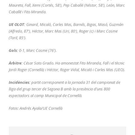
Maureta, Fall, Xemi (Cortés, 58′), Pep Caballé (Néstor, 58′), León, Marc
Caballé i Fito Miranda.
UE OLOT:
Ginard, Micaló, Carles Mas, Barnils, Bigas, Masó, Guzmán
(Alfredo, 87′), Héctor, Marc Mas (Uri, 80′), Roger (c) i Marc Cosme
(Toril, 85′).
Gols:
0-1, Marc Cosme (76′).
Àrbitre:
César Soto Grado. Ha amonestat Fito Miranda, Fall i el tècnic
Jordi Roger (Cornellà) i Héctor, Roger Vidal, Micaló i Carles Mas (UEO).
Incidències:
partit corresponent a la jornada 31 del campionat de
lliga del grup tercer de Segona B amb la presència d’uns 800
espectadors al camp Municipal de Cornellà.
Fotos: Andrés Ayala/UE Cornellà