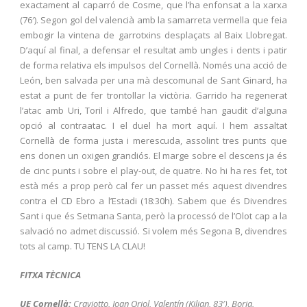
exactament al caparró de Cosme, que l’ha enfonsat a la xarxa
(76′). Segon gol del valencià amb la samarreta vermella que feia
embogir la vintena de garrotxins desplaçats al Baix Llobregat.
D’aquí al final, a defensar el resultat amb ungles i dents i patir
de forma relativa els impulsos del Cornellà. Només una acció de
León, ben salvada per una mà descomunal de Sant Ginard, ha
estat a punt de fer trontollar la victòria. Garrido ha regenerat
l’atac amb Uri, Toril i Alfredo, que també han gaudit d’alguna
opció al contraatac. I el duel ha mort aquí. I hem assaltat
Cornellà de forma justa i merescuda, assolint tres punts que
ens donen un oxigen grandiós. El marge sobre el descens ja és
de cinc punts i sobre el play-out, de quatre. No hi ha res fet, tot
està més a prop però cal fer un passet més aquest divendres
contra el CD Ebro a l’Estadi (18:30h). Sabem que és Divendres
Sant i que és Setmana Santa, però la processó de l’Olot cap a la
salvació no admet discussió. Si volem més Segona B, divendres
tots al camp. TU TENS LA CLAU!
FITXA TÈCNICA
UE Cornellà:
Craviotto, Joan Oriol, Valentín (Kilian, 83′), Borja,