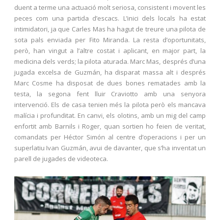
duent a terme una actuació molt seriosa, consistent i movent les
peces com una partida d’escacs. L’inici dels locals ha estat
intimidatori, ja que Carles Mas ha hagut de treure una pilota de
sota pals enviada per Fito Miranda. La resta d’oportunitats,
però, han vingut a l’altre costat i aplicant, en major part, la
medicina dels verds; la pilota aturada. Marc Mas, després d’una
jugada excelsa de Guzmán, ha disparat massa alt i després
Marc Cosme ha disposat de dues bones rematades amb la
testa, la segona fent lluir Craviotto amb una senyora
intervenció. Els de casa tenien més la pilota però els mancava
malícia i profunditat. En canvi, els olotins, amb un mig del camp
enfortit amb Barnils i Roger, quan sortien ho feien de veritat,
comandats per Héctor Simón al centre d’operacions i per un
superlatiu Ivan Guzmán, avui de davanter, que s’ha inventat un
parell de jugades de videoteca.