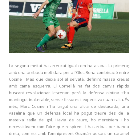
La segona meitat ha arrencat igual com ha acabat la primera;
amb una arribada molt clara per a l’Olot. Bona combinació entre
Cosme i Mas que deixa sol al selvatà, definint massa creuat
amb cama esquerra. El Cornellà ha fet dos canvis ràpids
buscant revolucionar l’escenari però la defensa olotina s’ha
mantingut inalterable, sense fissures i expeditiva quan calia. És
més, Marc Cosme n’ha tingut una altra de destacada; una
vaselina que un defensa local ha pogut treure des de la
mateixa ratlla de gol. Havia de caure, ho mereixíem i ho
necessitàvem com l’aire que respirem. I ha arribat per banda
dreta, com no, amb l’omnipresent Guzmán posant un caramel