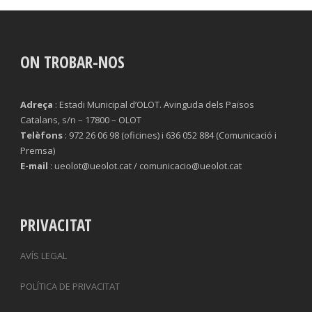
ON TROBAR-NOS
Adreça
: Estadi Municipal d’OLOT. Avinguda dels Països
Catalans, s/n – 17800 – OLOT
Telèfons
: 972 26 06 98 (oficines) i 636 052 884 (Comunicació i
Premsa)
E-mail
: ueolot@ueolot.cat / comunicacio@ueolot.cat
PRIVACITAT
AVÍS LEGAL
POLÍTICA DE PRIVACITAT