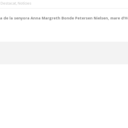
Destacat
,
Notícies
ua de la senyora Anna Margreth Bonde Petersen Nielsen, mare d’Hel