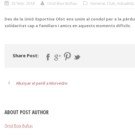
25 febr. 2018
Oriol Boix Bufias
General
,
Club
,
Actualitat
,
Des de la Unió Esportiva Olot ens unim al condol per a la pèrd
solidaritat cap a familiars i amics en aquests moments difícils.
Share Post:
Allunyar el perill a Morvedre
ABOUT POST AUTHOR
Oriol Boix Bufias