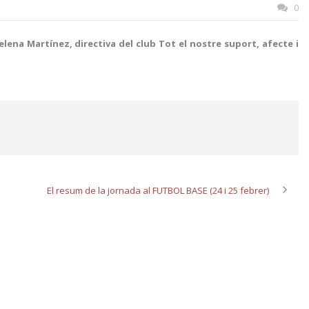
0
ena Martínez, directiva del club Tot el nostre suport, afecte i
El resum de la jornada al FUTBOL BASE (24 i 25 febrer)