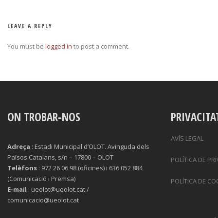
LEAVE A REPLY
You must be
logged in
to post a comment.
ON TROBAR-NOS
PRIVACITA
AVÍS LEGAL
Adreça
: Estadi Municipal d’OLOT. Avinguda dels
Països Catalans, s/n – 17800 – OLOT
POLÍTICA DE PR
Telèfons
: 972 26 06 98 (oficines) i 636 052 884
(Comunicació i Premsa)
POLÍTICA DE CO
E-mail
: ueolot@ueolot.cat /
comunicacio@ueolot.cat