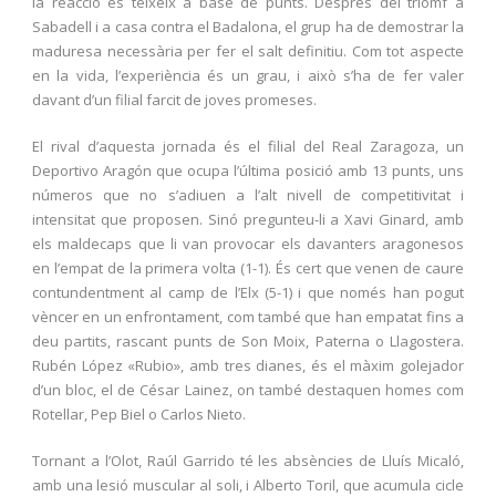
la reacció es teixeix a base de punts. Després del triomf a
Sabadell i a casa contra el Badalona, el grup ha de demostrar la
maduresa necessària per fer el salt definitiu. Com tot aspecte
en la vida, l’experiència és un grau, i això s’ha de fer valer
davant d’un filial farcit de joves promeses.
El rival d’aquesta jornada és el filial del Real Zaragoza, un
Deportivo Aragón que ocupa l’última posició amb 13 punts, uns
números que no s’adiuen a l’alt nivell de competitivitat i
intensitat que proposen. Sinó pregunteu-li a Xavi Ginard, amb
els maldecaps que li van provocar els davanters aragonesos
en l’empat de la primera volta (1-1). És cert que venen de caure
contundentment al camp de l’Elx (5-1) i que només han pogut
vèncer en un enfrontament, com també que han empatat fins a
deu partits, rascant punts de Son Moix, Paterna o Llagostera.
Rubén López «Rubio», amb tres dianes, és el màxim golejador
d’un bloc, el de César Lainez, on també destaquen homes com
Rotellar, Pep Biel o Carlos Nieto.
Tornant a l’Olot, Raúl Garrido té les absències de Lluís Micaló,
amb una lesió muscular al soli, i Alberto Toril, que acumula cicle