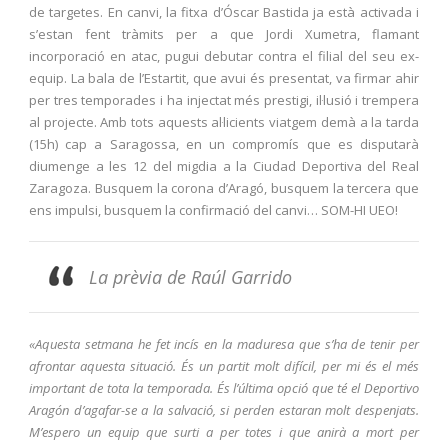
de targetes. En canvi, la fitxa d’Óscar Bastida ja està activada i
s’estan fent tràmits per a que Jordi Xumetra, flamant
incorporació en atac, pugui debutar contra el filial del seu ex-
equip. La bala de l’Estartit, que avui és presentat, va firmar ahir
per tres temporades i ha injectat més prestigi, il·lusió i trempera
al projecte. Amb tots aquests al·licients viatgem demà a la tarda
(15h) cap a Saragossa, en un compromís que es disputarà
diumenge a les 12 del migdia a la Ciudad Deportiva del Real
Zaragoza. Busquem la corona d’Aragó, busquem la tercera que
ens impulsi, busquem la confirmació del canvi… SOM-HI UEO!
La prèvia de Raúl Garrido
«Aquesta setmana he fet incís en la maduresa que s’ha de tenir per
afrontar aquesta situació. És un partit molt difícil, per mi és el més
important de tota la temporada. És l’última opció que té el Deportivo
Aragón d’agafar-se a la salvació, si perden estaran molt despenjats.
M’espero un equip que surti a per totes i que anirà a mort per