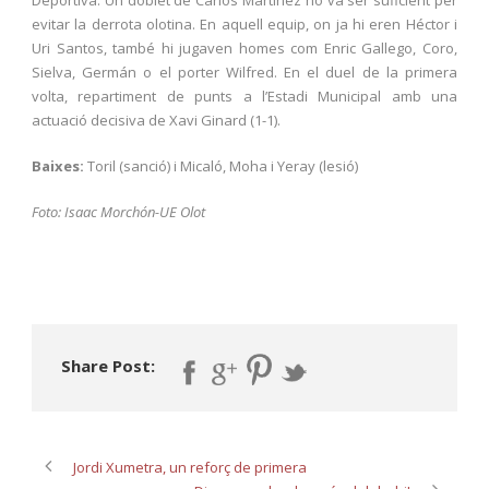
Deportiva. Un doblet de Carlos Martínez no va ser suficient per
evitar la derrota olotina. En aquell equip, on ja hi eren Héctor i
Uri Santos, també hi jugaven homes com Enric Gallego, Coro,
Sielva, Germán o el porter Wilfred. En el duel de la primera
volta, repartiment de punts a l’Estadi Municipal amb una
actuació decisiva de Xavi Ginard (1-1).
Baixes:
Toril (sanció) i Micaló, Moha i Yeray (lesió)
Foto: Isaac Morchón-UE Olot
Share Post:
Jordi Xumetra, un reforç de primera