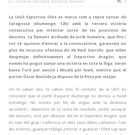
General
,
Actualitat
,
Destacat
,
Notícies
0
La Unió Esportiva Olot es marca com a repte tornar de
Saragossa (diumenge, 12h) amb la tercera victòria
consecutiva per intentar sortir de les posicions de
descens. La flamant arribada de Jordi Xumetra, que fins i
tot té opcions d’entrar a la convocatòria, garanteix un
plus de recursos ofensius als de Raúl Garrido, que volen
despenjar definitivament al Deportivo Aragón, que
només ha pogut sumar una victòria en tota la lliga. Seran
baixa Toril per sanció i Micaló per lesió, mentre que el
porter Óscar Bastida ja disposa de la fitxa per viatjar.
On hi caben dos, hi caben tres. El vestidor de la UEO és
conscient que el partit d’aquest diumenge és decisiu a nivell
estratègic. No només pel fet de seguir amb la dinàmica
ascedent i, depenent de la resta de resultats, poder escapar
del descens, sinó per allunyar del tot al Deportivo Aragón, que
és cuer del grup i s’aferra a un dels seus últims cartutxos. Com
diu el tècnic, guanyar t’obliga a tornar a guanyar i l’Olot sap que