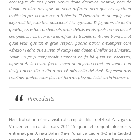
aconseguir els tres punts. Venim d’una dinàmica positiva, hem de
donar un altre pas que, no seria definitiu, però que ens ajudaria
moltíssim per acostar-nos a l’objectiu. El Deportivo és un equip que
juga molt bé, està ben posicionat i és agressiu. Té jugadors de molta
qualitat, els estan condemnats petits detalls en els quals no són del tot
competitius i els haurem d’aprofitar. Es treballa amb més tranqui·litat
quan veus que tot el grup respon, p
odria parlar d’exemples com
Alfredo i Pedro que surten al camp i ens donen el millor de sí mateix.
Tenim un grup compromès i tothom ho fa bé quan se’l necessita,
aquesta és la nostra força. Tenim un objectiu comú, un somni i un
desig i anem dia a dia a per ell més enllà del rival. Depenent dels
resultats, podem estar fins i tot fora del play-out i això seria immens».
Precedents
Hem trobat una única visita al camp del filial del Real Zaragoza.
Va ser en l’inici del curs 2014-15 quan el conjunt aleshores
entrenat per Arnau Sala i Xavi Punsí va caure 3-2 a la Ciudad