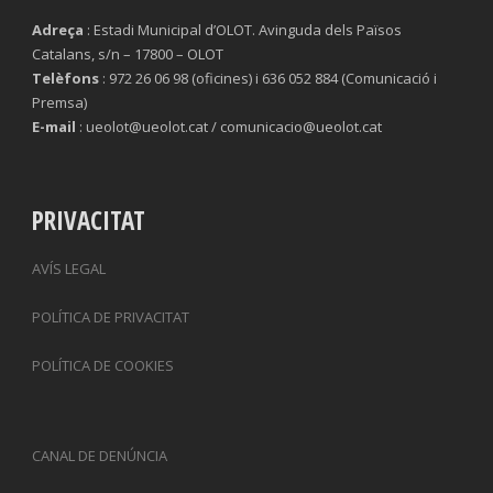
Adreça
: Estadi Municipal d’OLOT. Avinguda dels Països
Catalans, s/n – 17800 – OLOT
Telèfons
: 972 26 06 98 (oficines) i 636 052 884 (Comunicació i
Premsa)
E-mail
: ueolot@ueolot.cat / comunicacio@ueolot.cat
PRIVACITAT
AVÍS LEGAL
POLÍTICA DE PRIVACITAT
POLÍTICA DE COOKIES
CANAL DE DENÚNCIA