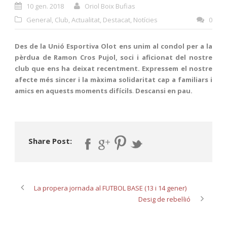
10 gen. 2018
Oriol Boix Bufias
General
,
Club
,
Actualitat
,
Destacat
,
Notícies
0
Des de la Unió Esportiva Olot ens unim al condol per a la
pèrdua de Ramon Cros Pujol, soci i aficionat del nostre
club que ens ha deixat recentment. Expressem
el nostre
afecte més sincer i la màxima solidaritat cap a familiars i
amics en aquests moments difícils
.
Descansi en pau.
Share Post:
La propera jornada al FUTBOL BASE (13 i 14 gener)
Desig de rebel·lió