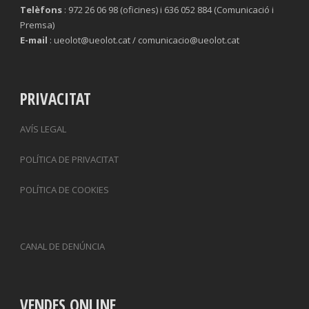
Telèfons
: 972 26 06 98 (oficines) i 636 052 884 (Comunicació i
Premsa)
E-mail
: ueolot@ueolot.cat / comunicacio@ueolot.cat
PRIVACITAT
AVÍS LEGAL
POLÍTICA DE PRIVACITAT
POLÍTICA DE COOKIES
CANAL DE DENÚNCIA
VENDES ONLINE