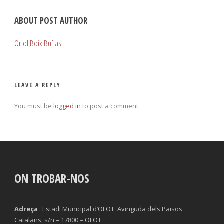
ABOUT POST AUTHOR
Oriol Boix Bufias
LEAVE A REPLY
You must be
logged in
to post a comment.
ON TROBAR-NOS
Adreça
: Estadi Municipal d’OLOT. Avinguda dels Països
Catalans, s/n – 17800 – OLOT