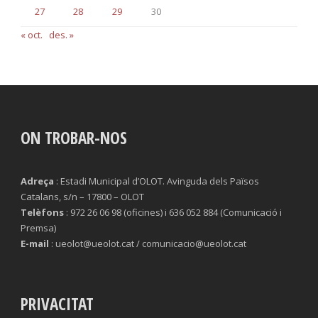
27
28
29
30
« oct.
des. »
ON TROBAR-NOS
Adreça
: Estadi Municipal d’OLOT. Avinguda dels Països
Catalans, s/n – 17800 – OLOT
Telèfons
: 972 26 06 98 (oficines) i 636 052 884 (Comunicació i
Premsa)
E-mail
: ueolot@ueolot.cat / comunicacio@ueolot.cat
PRIVACITAT