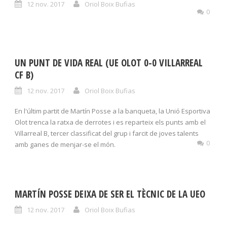
12 nov. 2017
Oriol Boix Bufias
0
UN PUNT DE VIDA REAL (UE OLOT 0-0 VILLARREAL
CF B)
12 nov. 2017
Oriol Boix Bufias
En l'últim partit de Martín Posse a la banqueta, la Unió Esportiva
Olot trenca la ratxa de derrotes i es reparteix els punts amb el
Villarreal B, tercer classificat del grup i farcit de joves talents
0
amb ganes de menjar-se el món.
MARTÍN POSSE DEIXA DE SER EL TÈCNIC DE LA UEO
12 nov. 2017
Oriol Boix Bufias