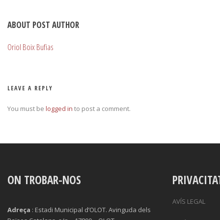
ABOUT POST AUTHOR
Oriol Boix Bufias
LEAVE A REPLY
You must be
logged in
to post a comment.
ON TROBAR-NOS
PRIVACITA
AVÍS LEGAL
Adreça
: Estadi Municipal d’OLOT. Avinguda dels