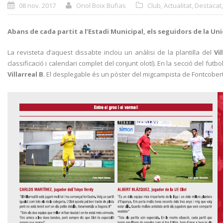
08 nov. 2017
Oriol Boix Bufias
Club
,
Actualitat
,
Destacat
,
Abans de cada partit a l’Estadi Municipal, els seguidors de la Un
La revisteta d’aquest dissabte inclou un anàlisi de la plantilla del
Vi
classificació i calendari complet del conjunt olotí). En la secció del fut
Villarreal B
. El desplegable és un pòster del migcampista de Fontcobe