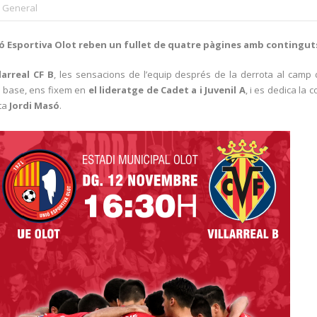
General
ió Esportiva Olot reben un fullet de quatre pàgines amb continguts d
llarreal CF B
, les sensacions de l’equip després de la derrota al camp de
bol base, ens fixem en
el lideratge de Cadet a i Juvenil A
, i es dedica la
rta
Jordi Masó
.