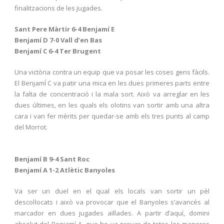
finalitzacions de les jugades.
Sant Pere Màrtir 6-4 Benjamí E
Benjamí D 7-0 Vall d’en Bas
Benjamí C 6-4 Ter Brugent
Una victòria contra un equip que va posar les coses gens fàcils.
El BenjamÍ C va patir una mica en les dues primeres parts entre
la falta de concentració i la mala sort. Això va arreglar en les
dues últimes, en les quals els olotins van sortir amb una altra
cara i van fer mèrits per quedar-se amb els tres punts al camp
del Morrot.
Benjamí B 9-4 Sant Roc
Benjamí A 1-2 Atlètic Banyoles
Va ser un duel en el qual els locals van sortir un pèl
descol·locats i això va provocar que el Banyoles s’avancés al
marcador en dues jugades aïllades. A partir d’aquí, domini