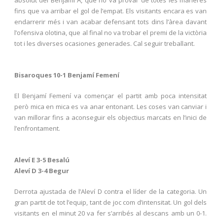
absolut del Benjamí A, que ho va provar de totes les maneres
fins que va arribar el gol de l’empat. Els visitants encara es van
endarrerir més i van acabar defensant tots dins l’àrea davant
l’ofensiva olotina, que al final no va trobar el premi de la victòria
tot i les diverses ocasiones generades. Cal seguir treballant.
Bisaroques 10-1 Benjamí Femení
El Benjamí Femení va començar el partit amb poca intensitat
però mica en mica es va anar entonant. Les coses van canviar i
van millorar fins a aconseguir els objectius marcats en l’inici de
l’enfrontament.
Aleví E 3-5 Besalú
Aleví D 3-4 Begur
Derrota ajustada de l’Aleví D contra el líder de la categoria. Un
gran partit de tot l’equip, tant de joc com d’intensitat. Un gol dels
visitants en el minut 20 va fer s’arribés al descans amb un 0-1.