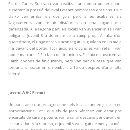
Els de Carles Subirana van realitzar una bona primera part,
superant la pressió del rival i creant nombroses ocasions. Fruit
d’això van arribar els dos gols, però a les acaballes els
llagosterencs van reduir distàncies en una jugada mal
defensada. A la segona part, els locals van avançar línies i van
obligar al Juvenil B a defensar-se a camp propi. A falta d’un
quart d’hora, el Llagostera va aconseguir la igualada en un mà a
mà davant del porter. Tot i això, els olotins es van refer i van
poder marcar el 2-3 a falta de cinc minuts. El matx estava trencat
i amb opcions de finiquitar-lo, però van ser de casa que van
tornar a empatar en un embolic a l’àrea després d’una falta
lateral.
Juvenil A 6-0 Premià
Un partit amb clar protagonisme dels locals, tant en joc com en
aproximacions. Tot i que els de Joan Sánchez van estar poc
encertats de cara a poteria, van anar al descans per davant en
el marcador. A la represa, el Juvenil A va seguir de menys a més