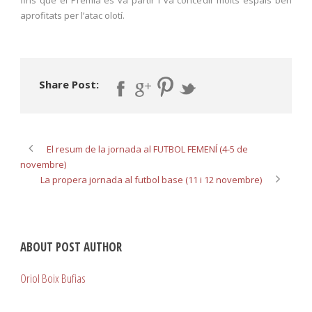
fins que el Premià es va partir i va concedir molts espais ben
aprofitats per l’atac olotí.
Share Post:
El resum de la jornada al FUTBOL FEMENÍ (4-5 de
novembre)
La propera jornada al futbol base (11 i 12 novembre)
ABOUT POST AUTHOR
Oriol Boix Bufias