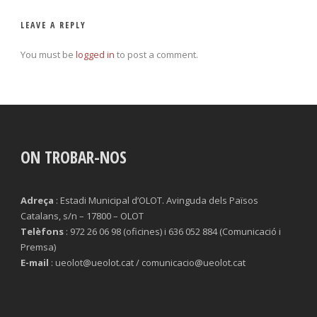
LEAVE A REPLY
You must be
logged in
to post a comment.
ON TROBAR-NOS
Adreça
: Estadi Municipal d’OLOT. Avinguda dels Països
Catalans, s/n – 17800 – OLOT
Telèfons
: 972 26 06 98 (oficines) i 636 052 884 (Comunicació i
Premsa)
E-mail
: ueolot@ueolot.cat / comunicacio@ueolot.cat