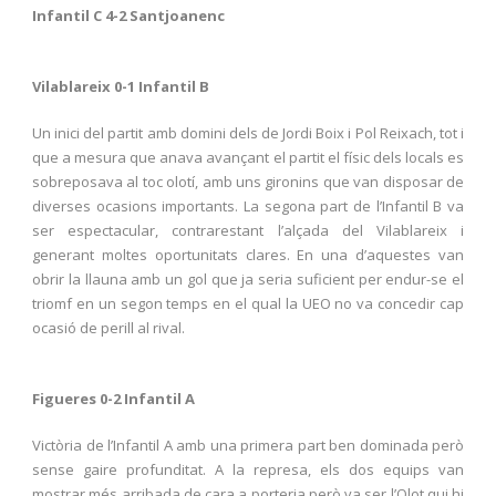
Infantil C 4-2 Santjoanenc
Vilablareix 0-1 Infantil B
Un inici del partit amb domini dels de Jordi Boix i Pol Reixach, tot i
que a mesura que anava avançant el partit el físic dels locals es
sobreposava al toc olotí, amb uns gironins que van disposar de
diverses ocasions importants. La segona part de l’Infantil B va
ser espectacular, contrarestant l’alçada del Vilablareix i
generant moltes oportunitats clares. En una d’aquestes van
obrir la llauna amb un gol que ja seria suficient per endur-se el
triomf en un segon temps en el qual la UEO no va concedir cap
ocasió de perill al rival.
Figueres 0-2 Infantil A
Victòria de l’Infantil A amb una primera part ben dominada però
sense gaire profunditat. A la represa, els dos equips van
mostrar més arribada de cara a porteria però va ser l’Olot qui hi