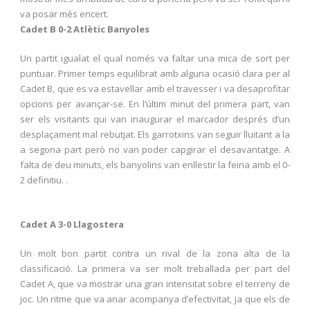
va posar més encert.
Cadet B 0-2 Atlètic Banyoles
Un partit igualat el qual només va faltar una mica de sort per
puntuar. Primer temps equilibrat amb alguna ocasió clara per al
Cadet B, que es va estavellar amb el travesser i va desaprofitar
opcions per avançar-se. En l’últim minut del primera part, van
ser els visitants qui van inaugurar el marcador després d’un
desplaçament mal rebutjat. Els garrotxins van seguir lluitant a la
a segona part però no van poder capgirar el desavantatge. A
falta de deu minuts, els banyolins van enllestir la feina amb el 0-
2 definitiu. .
Cadet A 3-0 Llagostera
Un molt bon partit contra un rival de la zona alta de la
classificació. La primera va ser molt treballada per part del
Cadet A, que va mostrar una gran intensitat sobre el terreny de
joc. Un ritme que va anar acompanya d’efectivitat, ja que els de