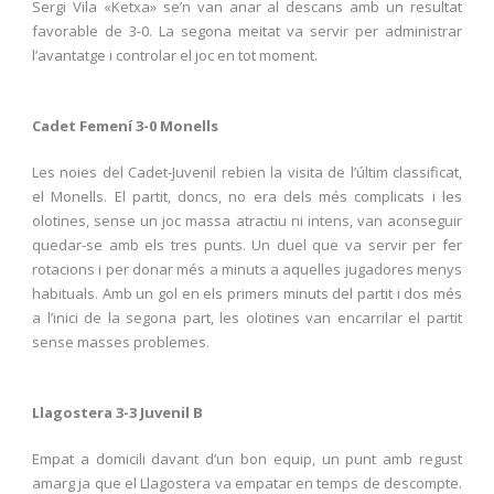
Sergi Vila «Ketxa» se’n van anar al descans amb un resultat
favorable de 3-0. La segona meitat va servir per administrar
l’avantatge i controlar el joc en tot moment.
Cadet Femení 3-0 Monells
Les noies del Cadet-Juvenil rebien la visita de l’últim classificat,
el Monells. El partit, doncs, no era dels més complicats i les
olotines, sense un joc massa atractiu ni intens, van aconseguir
quedar-se amb els tres punts. Un duel que va servir per fer
rotacions i per donar més a minuts a aquelles jugadores menys
habituals. Amb un gol en els primers minuts del partit i dos més
a l’inici de la segona part, les olotines van encarrilar el partit
sense masses problemes.
Llagostera 3-3 Juvenil B
Empat a domicili davant d’un bon equip, un punt amb regust
amarg ja que el Llagostera va empatar en temps de descompte.