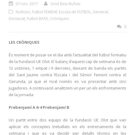
07 nov. 2017
Oriol Boix Bufias
Notícies
,
Futbol FEMENÍ
,
Escola de FUTBOL
,
General
,
Destacat
,
Futbol BASE
,
Cròniques
0
LES CRÒNIQUES
És moment de posar-se el dia amb l’actualitat del futbol formatiu
de la Fundació UE Olot. El balanç d’aquest cap de setmana és de
12 victòries, 1 empat i 9 derrotes, deixant de banda els partits
del Sant Jaume contra l’Escala i del Sènior Femení contra el
Gerunda, ja que el rival només es va presentar amb cinc
jugadores. A continuació analitzem un per un els enfrontaments
de la jornada:
Prebenjamí A 6-4 Prebenjamí B
Un partit entre dos equips de la Fundació UE Olot que van
aplicar els conceptes treballats en els entrenaments de la
setmana i que es va decidir per detalls tècnics en les