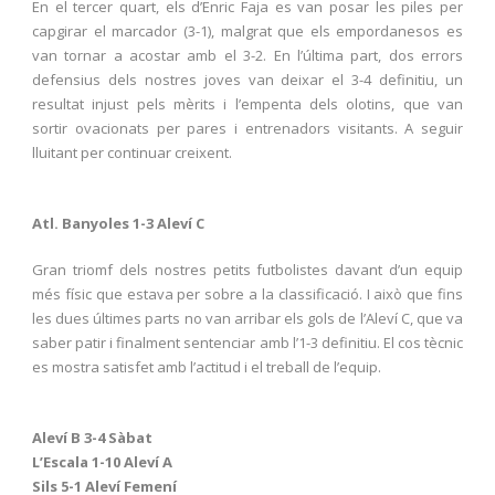
En el tercer quart, els d’Enric Faja es van posar les piles per
capgirar el marcador (3-1), malgrat que els empordanesos es
van tornar a acostar amb el 3-2. En l’última part, dos errors
defensius dels nostres joves van deixar el 3-4 definitiu, un
resultat injust pels mèrits i l’empenta dels olotins, que van
sortir ovacionats per pares i entrenadors visitants. A seguir
lluitant per continuar creixent.
Atl. Banyoles 1-3 Aleví C
Gran triomf dels nostres petits futbolistes davant d’un equip
més físic que estava per sobre a la classificació. I això que fins
les dues últimes parts no van arribar els gols de l’Aleví C, que va
saber patir i finalment sentenciar amb l’1-3 definitiu. El cos tècnic
es mostra satisfet amb l’actitud i el treball de l’equip.
Aleví B 3-4 Sàbat
L’Escala 1-10 Aleví A
Sils 5-1 Aleví Femení