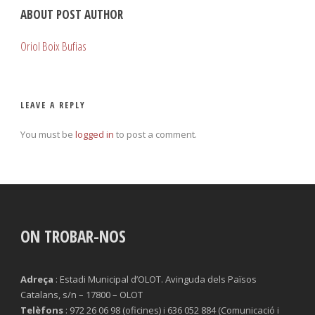
ABOUT POST AUTHOR
Oriol Boix Bufias
LEAVE A REPLY
You must be
logged in
to post a comment.
ON TROBAR-NOS
Adreça
: Estadi Municipal d’OLOT. Avinguda dels Països
Catalans, s/n – 17800 – OLOT
Telèfons
: 972 26 06 98 (oficines) i 636 052 884 (Comunicació i