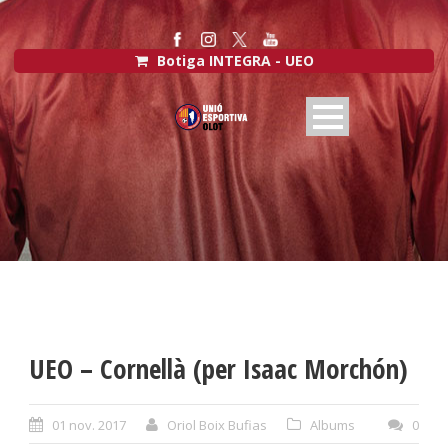
Botiga INTEGRA - UEO
UEO – Cornellà (per Isaac Morchón)
01 nov. 2017
Oriol Boix Bufias
Albums
0