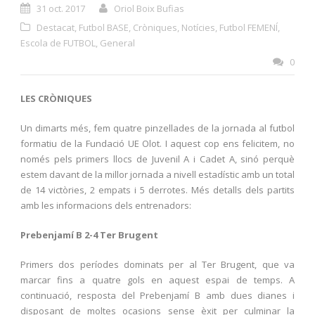
31 oct. 2017
Oriol Boix Bufias
Destacat
,
Futbol BASE
,
Cròniques
,
Notícies
,
Futbol FEMENÍ
,
Escola de FUTBOL
,
General
0
LES CRÒNIQUES
Un dimarts més, fem quatre pinzellades de la jornada al futbol
formatiu de la Fundació UE Olot. I aquest cop ens felicitem, no
només pels primers llocs de Juvenil A i Cadet A, sinó perquè
estem davant de la millor jornada a nivell estadístic amb un total
de 14 victòries, 2 empats i 5 derrotes. Més detalls dels partits
amb les informacions dels entrenadors:
Prebenjamí B 2-4 Ter Brugent
Primers dos períodes dominats per al Ter Brugent, que va
marcar fins a quatre gols en aquest espai de temps. A
continuació, resposta del Prebenjamí B amb dues dianes i
disposant de moltes ocasions sense èxit per culminar la