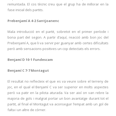
remuntada. El cos tècnic creu que el grup ha de millorar en la
fase inicial dels partits.
Prebenjamí A 4-2 Santjoanenc
Mala introducció en el partit, sobretot en el primer període i
bona part del segon. A partir d’aquí, reacció amb bon joc del
Prebenjamí A, que li va servir per guanyar amb certes dificultats
però amb sensacions positives un cop detectats els errors.
Benjamí D 10-1 Fundescam
Benjamí C 7-7 Montagut
El resultat no reflecteix el que es va veure sobre el terreny de
joc, en el qual el Benjamí C va ser superior en molts aspectes
però va patir en la pilota aturada. Va ser així on van rebre la
majoria de gols i malgrat portar un bon avantatge durant tot el
partit, al final el Montagut va aconseguir l’empat amb un gol de
falta i un altre de córner.