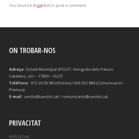
You must be
logged in
to post a comment.
ON TROBAR-NOS
Adreça
: Estadi Municipal d’OLOT. Avinguda dels Països
Catalans, s/n – 17800 – OLOT
Telèfons
: 972 26 06 98 (oficines) i 636 052 884 (Comunicació i
Premsa)
E-mail
: ueolot@ueolot.cat / comunicacio@ueolot.cat
PRIVACITAT
AVÍS LEGAL