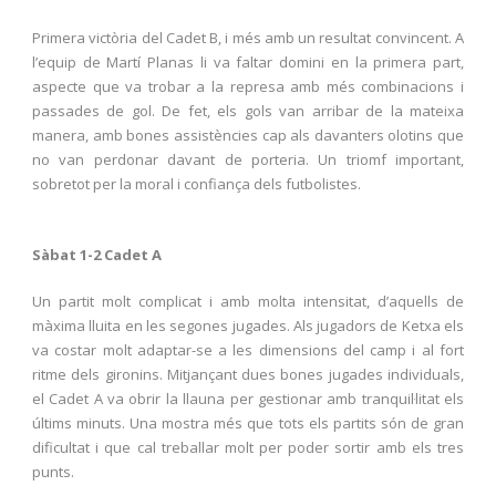
Primera victòria del Cadet B, i més amb un resultat convincent. A
l’equip de Martí Planas li va faltar domini en la primera part,
aspecte que va trobar a la represa amb més combinacions i
passades de gol. De fet, els gols van arribar de la mateixa
manera, amb bones assistències cap als davanters olotins que
no van perdonar davant de porteria. Un triomf important,
sobretot per la moral i confiança dels futbolistes.
Sàbat 1-2 Cadet A
Un partit molt complicat i amb molta intensitat, d’aquells de
màxima lluita en les segones jugades. Als jugadors de Ketxa els
va costar molt adaptar-se a les dimensions del camp i al fort
ritme dels gironins. Mitjançant dues bones jugades individuals,
el Cadet A va obrir la llauna per gestionar amb tranquil·litat els
últims minuts. Una mostra més que tots els partits són de gran
dificultat i que cal treballar molt per poder sortir amb els tres
punts.