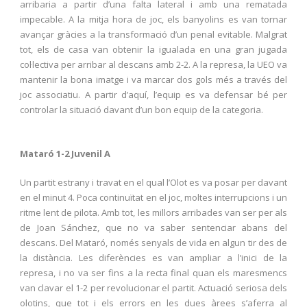
arribaria a partir d’una falta lateral i amb una rematada
impecable. A la mitja hora de joc, els banyolins es van tornar
avançar gràcies a la transformació d’un penal evitable. Malgrat
tot, els de casa van obtenir la igualada en una gran jugada
col·lectiva per arribar al descans amb 2-2. A la represa, la UEO va
mantenir la bona imatge i va marcar dos gols més a través del
joc associatiu. A partir d’aquí, l’equip es va defensar bé per
controlar la situació davant d’un bon equip de la categoria.
Mataró 1-2 Juvenil A
Un partit estrany i travat en el qual l’Olot es va posar per davant
en el minut 4. Poca continuïtat en el joc, moltes interrupcions i un
ritme lent de pilota. Amb tot, les millors arribades van ser per als
de Joan Sánchez, que no va saber sentenciar abans del
descans. Del Mataró, només senyals de vida en algun tir des de
la distància. Les diferències es van ampliar a l’inici de la
represa, i no va ser fins a la recta final quan els maresmencs
van clavar el 1-2 per revolucionar el partit. Actuació seriosa dels
olotins, que tot i els errors en les dues àrees s’aferra al