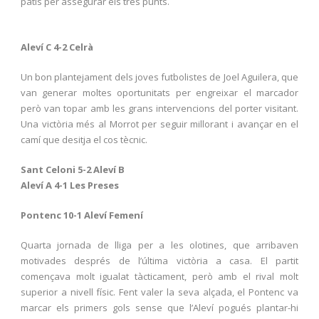
patís per assegurar els tres punts.
Aleví C 4-2 Celrà
Un bon plantejament dels joves futbolistes de Joel Aguilera, que
van generar moltes oportunitats per engreixar el marcador
però van topar amb les grans intervencions del porter visitant.
Una victòria més al Morrot per seguir millorant i avançar en el
camí que desitja el cos tècnic.
Sant Celoni 5-2 Aleví B
Aleví A 4-1 Les Preses
Pontenc 10-1 Aleví Femení
Quarta jornada de lliga per a les olotines, que arribaven
motivades després de l’última victòria a casa. El partit
començava molt igualat tàcticament, però amb el rival molt
superior a nivell físic. Fent valer la seva alçada, el Pontenc va
marcar els primers gols sense que l’Aleví pogués plantar-hi