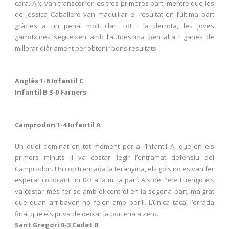
cara. Així van transcórrer les tres primeres part, mentre que les
de Jessica Caballero van maquillar el resultat en l’última part
gràcies a un penal molt clar. Tot i la derrota, les joves
garrotxines segueixen amb l’autoestima ben alta i ganes de
millorar diàriament per obtenir bons resultats.
Anglès 1-6 Infantil C
Infantil B 3-0 Farners
Camprodon 1-4 Infantil A
Un duel dominat en tot moment per a l’Infantil A, que en els
primers minuts li va costar llegir l’entramat defensiu del
Camprodon. Un cop trencada la teranyina, els gols no es van fer
esperar col·locant un 0-3 a la mitja part. Als de Pere Luengo els
va costar més fer-se amb el control en la segona part, malgrat
que quan arribaven ho feien amb perill. L’única taca, l’errada
final que els priva de deixar la porteria a zero.
Sant Gregori 0-3 Cadet B