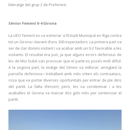
lideratge del grup 2 de Preferent.
Sènior Femení 0-4 Girona
La UEO Femení es va estrenar a l’Estadi Municipal en lliga contra
tot un Girona i davant d’uns 300 espectadors. La primera part va
ser de clar domini visitant i va acabar amb un 0-2 favorable a les
visitants. El resultat era just, ja que alguns errors defensius de
les de Moi Dubé van provocar que el partit es posés molt difícil.
A la segona part, la imatge del Sènior va millorar, arreglant la
parcel·la defensiva i treballant amb més criteri els contraatacs,
cosa que va portar diverses oportunitats per entrar de ple dins
del partit. La falta d’encert, però, les va condemnar i a les
acaballes el Girona va marcar dos gols més per sentenciar el
partit.