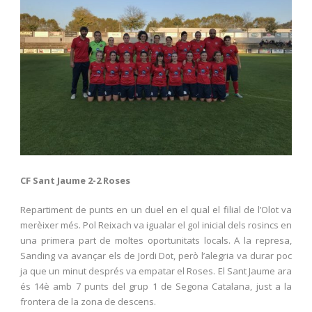
CF Sant Jaume 2-2 Roses
Repartiment de punts en un duel en el qual el filial de l’Olot va
merèixer més. Pol Reixach va igualar el gol inicial dels rosincs en
una primera part de moltes oportunitats locals. A la represa,
Sanding va avançar els de Jordi Dot, però l’alegria va durar poc
ja que un minut després va empatar el Roses. El Sant Jaume ara
és 14è amb 7 punts del grup 1 de Segona Catalana, just a la
frontera de la zona de descens.