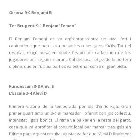
Girona 9-0 Benjamí B
Ter Brugent 9-1 Benjamí Femení
El Benjamí Femení es va enfrontar contra un rival fort i
contundent que no els va posar les coses gens fàcils. Tot i el
resultat, ningú posa en dubte l’esforç de cadascuna de les
jugadores per seguir millorant. Cal destacar el gol de la portera
olotina, que en l’última part es va estrenar com a migcampista.
Fundescam 3-8 Aleví E
L’Escala 3-4 Aleví D
Primera victòria de la temporada per als d’Enric Faja. Gran
primer quart amb un 0-4 al marcador i oferint bon joc col·lectiu,
intensitat i gols bonics. El ritme va baixar en la resta del partit,
cosa que va aprofitar el conjunt local per marcar tres gols en
l’última part. Aquest resultat ajustat va fer que l’Aleví D finalment