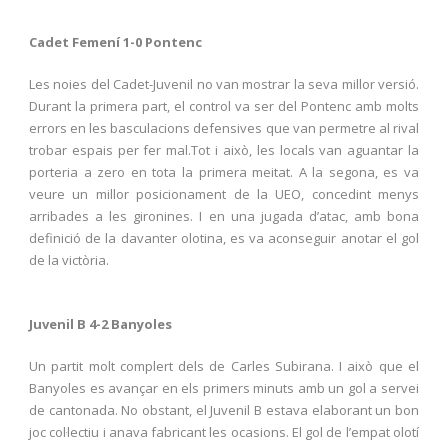
Cadet Femení 1-0 Pontenc
Les noies del Cadet-Juvenil no van mostrar la seva millor versió.
Durant la primera part, el control va ser del Pontenc amb molts
errors en les basculacions defensives que van permetre al rival
trobar espais per fer mal.Tot i això, les locals van aguantar la
porteria a zero en tota la primera meitat. A la segona, es va
veure un millor posicionament de la UEO, concedint menys
arribades a les gironines. I en una jugada d’atac, amb bona
definició de la davanter olotina, es va aconseguir anotar el gol
de la victòria.
Juvenil B 4-2 Banyoles
Un partit molt complert dels de Carles Subirana. I això que el
Banyoles es avançar en els primers minuts amb un gol a servei
de cantonada. No obstant, el Juvenil B estava elaborant un bon
joc col·lectiu i anava fabricant les ocasions. El gol de l’empat olotí