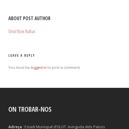
ABOUT POST AUTHOR
Oriol Boix Bufias
LEAVE A REPLY
You must be
logged in
to post a comment.
ON TROBAR-NOS
Adreça
: Estadi Municipal d’OLOT. Avinguda dels Països