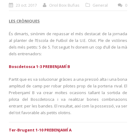
23 oct. 2017
Oriol Boix Bufias
General
0
LES CRÒNIQUES
És dimarts, sinònim de repassar el més destacat de la jornada
al planter de l’Escola de Futbol de la U.E. Olot. Ple de victòries
dels més petits: 5 de 5. Tot seguit hi donem un cop d’ull de la mà
dels entrenadors:
Boscdetosca 1-
3 PREBENJAMÍ B
Partit que es va solucionar gràcies a una pressió alta i una bona
amplitud de camp per robar pilotes prop de la porteria rival. El
Prebenjamí B va crear moltes ocasions tallant la sortida de
pilota del Boscdetosca i va realitzar bones combinacions
entrant per les bandes. El resultat, així com la possessió, va ser
del tot favorable als petits olotins.
Ter-Brugent 1-10 PREBENJAMÍ A