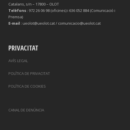
Catalans, s/n – 17800 – OLOT
Telèfons
: 972 26 06 98 (oficines) i 636 052 884 (Comunicació i
Premsa)
E-mail
: ueolot@ueolot.cat / comunicacio@ueolot.cat
PRIVACITAT
AVÍS LEGAL
POLÍTICA DE PRIVACITAT
POLÍTICA DE COOKIES
CANAL DE DENÚNCIA