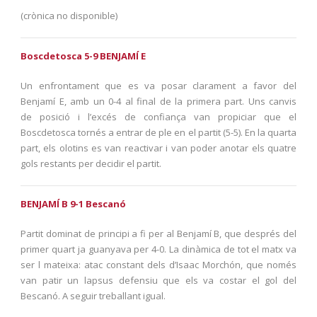
(crònica no disponible)
Boscdetosca 5-9 BENJAMÍ E
Un enfrontament que es va posar clarament a favor del
Benjamí E, amb un 0-4 al final de la primera part. Uns canvis
de posició i l’excés de confiança van propiciar que el
Boscdetosca tornés a entrar de ple en el partit (5-5). En la quarta
part, els olotins es van reactivar i van poder anotar els quatre
gols restants per decidir el partit.
BENJAMÍ B 9-1 Bescanó
Partit dominat de principi a fi per al Benjamí B, que després del
primer quart ja guanyava per 4-0. La dinàmica de tot el matx va
ser l mateixa: atac constant dels d’Isaac Morchón, que només
van patir un lapsus defensiu que els va costar el gol del
Bescanó. A seguir treballant igual.