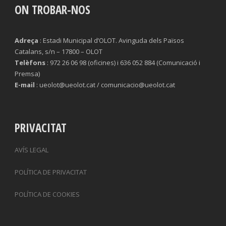
ON TROBAR-NOS
Adreça
: Estadi Municipal d’OLOT. Avinguda dels Països
Catalans, s/n – 17800 – OLOT
Telèfons
: 972 26 06 98 (oficines) i 636 052 884 (Comunicació i
Premsa)
E-mail
: ueolot@ueolot.cat / comunicacio@ueolot.cat
PRIVACITAT
AVÍS LEGAL
POLÍTICA DE PRIVACITAT
POLÍTICA DE COOKIES