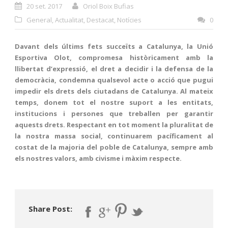
20 set. 2017
Oriol Boix Bufias
General
,
Actualitat
,
Destacat
,
Notícies
0
Davant dels últims fets succeïts a Catalunya, la Unió
Esportiva Olot, compromesa històricament amb la
llibertat d’expressió, el dret a decidir i la defensa de la
democràcia, condemna qualsevol acte o acció que pugui
impedir els drets dels ciutadans de Catalunya. Al mateix
temps, donem tot el nostre suport a les entitats,
institucions i persones que treballen per garantir
aquests drets. Respectant en tot moment la pluralitat de
la nostra massa social, continuarem pacíficament al
costat de la majoria del poble de Catalunya, sempre amb
els nostres valors, amb civisme i màxim respecte.
Share Post: