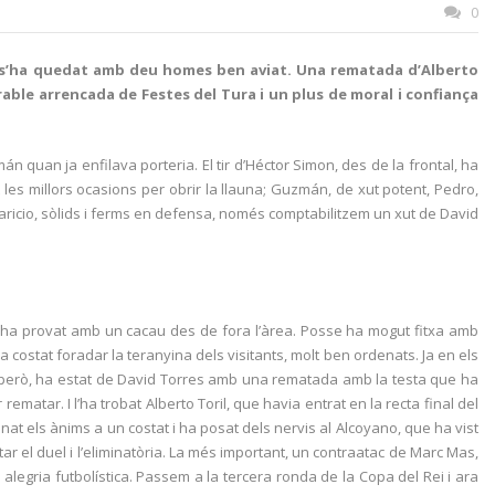
0
ue s’ha quedat amb deu homes ben aviat. Una rematada d’Alberto
rable arrencada de Festes del Tura i un plus de moral i confiança
án quan ja enfilava porteria. El tir d’Héctor Simon, des de la frontal, ha
at les millors ocasions per obrir la llauna; Guzmán, de xut potent, Pedro,
aricio, sòlids i ferms en defensa, només comptabilitzem un xut de David
o ha provat amb un cacau des de fora l’àrea. Posse ha mogut fitxa amb
ha costat foradar la teranyina dels visitants, molt ben ordenats. Ja en els
ra, però, ha estat de David Torres amb una rematada amb la testa que ha
atar. I l’ha trobat Alberto Toril, que havia entrat en la recta final del
t els ànims a un costat i ha posat dels nervis al Alcoyano, que ha vist
ar el duel i l’eliminatòria. La més important, un contraatac de Marc Mas,
alegria futbolística. Passem a la tercera ronda de la Copa del Rei i ara