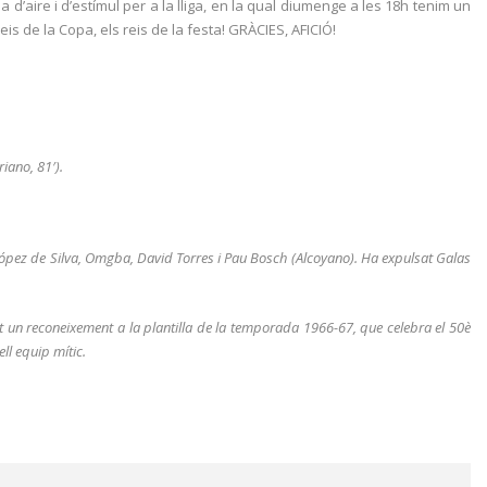
’aire i d’estímul per a la lliga, en la qual diumenge a les 18h tenim un
eis de la Copa, els reis de la festa! GRÀCIES, AFICIÓ!
iano, 81′).
ópez de Silva, Omgba, David Torres i Pau Bosch (Alcoyano). Ha expulsat Galas
 un reconeixement a la plantilla de la temporada 1966-67, que celebra el 50è
ll equip mític.