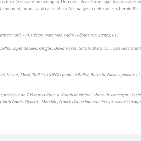
s toca (o si quedem exempts). Una classificació que significa una alenada d
De moment, aquesta nit cal celebrar l’última gesta dels nostres herois. Els r
zmán (Toril, 77′), Héctor, Marc Mas, Pedro i Alfredo (Uri Santos, 61′).
belles, López de Silva, Omgba, David Torres, Gato (Cubero, 75′) i Jose García (Mar
, Héctor, Masó, Toril i Uri (UEO) i també a Bañuz, Barreda, Fuentes, Navarro, L
 presència de 735 espectadors a l’Estadi Municipal. Abans de començar s’ha fet
 Jordi Danés, Figueras, Morchón, Franch i Plana han estat la representació d’aque