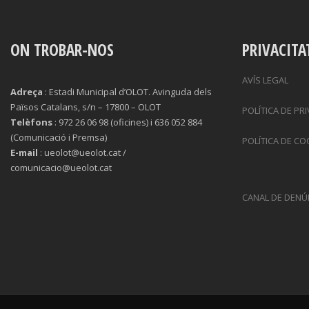
ON TROBAR-NOS
PRIVACITA
AVÍS LEGAL
Adreça
: Estadi Municipal d’OLOT. Avinguda dels
Països Catalans, s/n – 17800 – OLOT
POLÍTICA DE PR
Telèfons
: 972 26 06 98 (oficines) i 636 052 884
(Comunicació i Premsa)
POLÍTICA DE CO
E-mail
: ueolot@ueolot.cat /
comunicacio@ueolot.cat
CANAL DE DENÚ