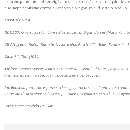
estarem pendents del sorteig (aquest divendres) per veure quin rival en
duel importantíssim contra el Deportivo Aragón, rival directe a la taula. 
FITXA TÈCNICA
UE OLOT:
Ginard, Jose (c), Carles Mas, Blázquez, Bigas, Barnils (Masó, 70′), Gu
CD Alcoyano:
Bañuz, Barreda, Navarro (Pau Bosch, 25′), Galas, Fuentes (c), Ri
Gols:
1-0, Toril (105′).
Àrbitre:
Antonio Monter Solans. Ha amonestat Ginard, Blázquez, Bigas, Guzmán
(vermella directa) i de Silva i Pau Bosch, amb dues grogues.
Incidències:
partit corresponent a la segona ronda de la Copa del Rei amb la
aniversari de la promoció d’ascens per pujar a Segona A contra el CD Alcoyano.
Fotos: Isaac Morchón-UE Olot