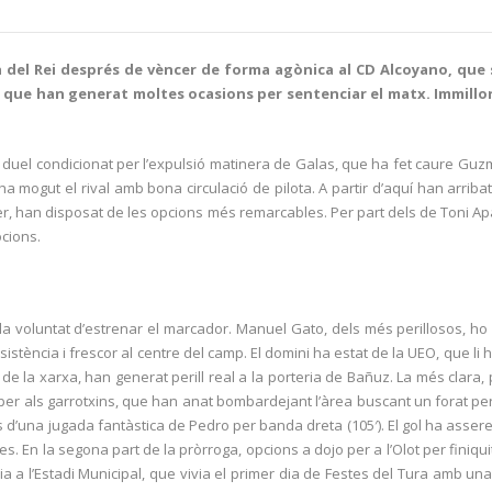
pa del Rei després de vèncer de forma agònica al CD Alcoyano, q
se, que han generat moltes ocasions per sentenciar el matx. Immillo
 Un duel condicionat per l’expulsió matinera de Galas, que ha fet caure Guzm
 ha mogut el rival amb bona circulació de pilota. A partir d’aquí han arrib
r, han disposat de les opcions més remarcables. Per part dels de Toni Ap
ocions.
 la voluntat d’estrenar el marcador. Manuel Gato, dels més perillosos, h
sistència i frescor al centre del camp. El domini ha estat de la UEO, que li 
al de la xarxa, han generat perill real a la porteria de Bañuz. La més cla
er als garrotxins, que han anat bombardejant l’àrea buscant un forat per rem
una jugada fantàstica de Pedro per banda dreta (105′). El gol ha asserena
 En la segona part de la pròrroga, opcions a dojo per a l’Olot per finiquit
a a l’Estadi Municipal, que vivia el primer dia de Festes del Tura amb una 