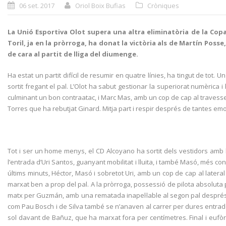
06 set. 2017
Oriol Boix Bufias
Cròniques
La Unió Esportiva Olot supera una altra eliminatòria de la Co
Toril, ja en la pròrroga, ha donat la victòria als de Martín Pos
de cara al partit de lliga del diumenge.
Ha estat un partit difícil de resumir en quatre línies, ha tingut de tot.
sortit fregant el pal. L’Olot ha sabut gestionar la superiorat numèrica i
culminant un bon contraatac, i Marc Mas, amb un cop de cap al travesse
Torres que ha rebutjat Ginard. Mitja part i respir després de tantes em
Tot i ser un home menys, el CD Alcoyano ha sortit dels vestidors amb
l’entrada d’Uri Santos, guanyant mobilitat i lluita, i també Masó, més con
últims minuts, Héctor, Masó i sobretot Uri, amb un cop de cap al later
marxat ben a prop del pal. A la pròrroga, possessió de pilota absoluta p
matx per Guzmán, amb una rematada inapel·lable al segon pal després d’
com Pau Bosch i de Silva també se n’anaven al carrer per dures entrades.
sol davant de Bañuz, que ha marxat fora per centímetres. Final i eufòri