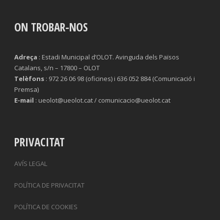
ON TROBAR-NOS
Adreça
: Estadi Municipal d’OLOT. Avinguda dels Països
Catalans, s/n – 17800 – OLOT
Telèfons
: 972 26 06 98 (oficines) i 636 052 884 (Comunicació i
Premsa)
E-mail
: ueolot@ueolot.cat / comunicacio@ueolot.cat
PRIVACITAT
AVÍS LEGAL
POLÍTICA DE PRIVACITAT
POLÍTICA DE COOKIES