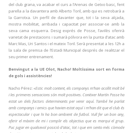
del club grana, va acabar el curs a l’Arenas de Getxo basc, fent
parella a la davantera amb Alberto Toril, amb qui es retrobarà a
la Garrotxa. Un perfil de davanter que, tot i la seva alçada,
mostra mobilitat, arribada i capacitat per associar-se amb la
seva cama esquerra. Desig exprés de Posse, l’avilès oferirà
varietat de prestacions i sumarà pólvora en la punta d’atac amb
Marc Mas, Uri Santos i el mateix Toril. Serà presentat a les 12h a
la sala de premsa de l’Estadi Municipal després de realitzar el
seu primer entrenament.
Benvingut a la UE Olot, Nacho! Moltíssima sort en forma
de gols i assistències!
Nacho Pérez:
«Estic molt content, els companys m’han acollit molt bé
i les primeres sensacions són molt positives.
Conèixer Martín Posse ha
estat un dels factors determinants per venir aquí. També he parlat
amb companys i amics que havien estat aquí i m’han dit que el club és
espectacular i que hi ha bon
ambient de futbol.
Vull fer un bon any,
oferir el màxim de mi i complir els objectius que es marqui el grup.
Puc jugar en qualsevol posició d’atac, tot i que em sento més còmode