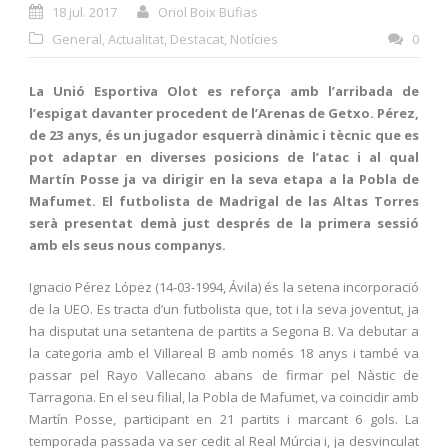
18 jul. 2017
Oriol Boix Bufias
General
,
Actualitat
,
Destacat
,
Notícies
0
La Unió Esportiva Olot es reforça amb l’arribada de
l’espigat davanter procedent de l’Arenas de Getxo. Pérez,
de 23 anys, és un jugador esquerrà dinàmic i tècnic que es
pot adaptar en diverses posicions de l’atac i al qual
Martín Posse ja va dirigir en la seva etapa a la Pobla de
Mafumet. El futbolista de Madrigal de las Altas Torres
serà presentat demà just després de la primera sessió
amb els seus nous companys.
Ignacio Pérez López (14-03-1994, Ávila) és la setena incorporació
de la UEO. Es tracta d’un futbolista que, tot i la seva joventut, ja
ha disputat una setantena de partits a Segona B. Va debutar a
la categoria amb el Villareal B amb només 18 anys i també va
passar pel Rayo Vallecano abans de firmar pel Nàstic de
Tarragona. En el seu filial, la Pobla de Mafumet, va coincidir amb
Martín Posse, participant en 21 partits i marcant 6 gols. La
temporada passada va ser cedit al Real Múrcia i, ja desvinculat