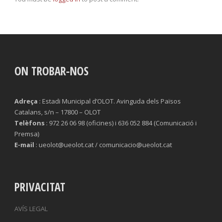
ON TROBAR-NOS
Adreça
: Estadi Municipal d’OLOT. Avinguda dels Països
Catalans, s/n – 17800 – OLOT
Telèfons
: 972 26 06 98 (oficines) i 636 052 884 (Comunicació i
Premsa)
E-mail
: ueolot@ueolot.cat / comunicacio@ueolot.cat
PRIVACITAT
AVÍS LEGAL