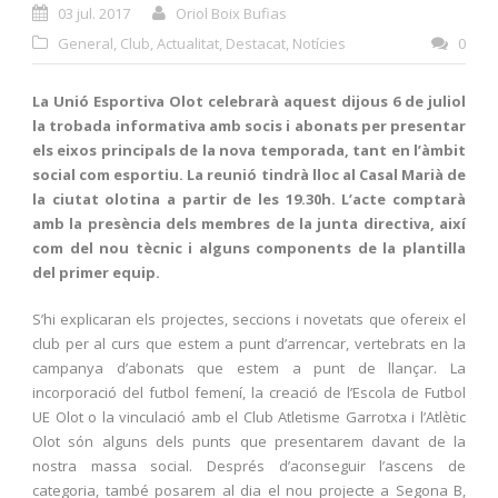
03 jul. 2017
Oriol Boix Bufias
General
,
Club
,
Actualitat
,
Destacat
,
Notícies
0
La Unió Esportiva Olot celebrarà aquest dijous 6 de juliol
la trobada informativa amb socis i abonats per presentar
els eixos principals de la nova temporada, tant en l’àmbit
social com esportiu. La reunió tindrà lloc al Casal Marià de
la ciutat olotina a partir de les 19.30h. L’acte comptarà
amb la presència dels membres de la junta directiva, així
com del nou tècnic i alguns components de la plantilla
del primer equip.
S’hi explicaran els projectes, seccions i novetats que ofereix el
club per al curs que estem a punt d’arrencar, vertebrats en la
campanya d’abonats que estem a punt de llançar. La
incorporació del futbol femení, la creació de l’Escola de Futbol
UE Olot o la vinculació amb el Club Atletisme Garrotxa i l’Atlètic
Olot són alguns dels punts que presentarem davant de la
nostra massa social. Després d’aconseguir l’ascens de
categoria, també posarem al dia el nou projecte a Segona B,