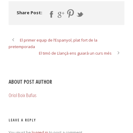
Share Post:
El primer equip de l’Espanyol, plat fort de la
pretemporada
El timó de Llançà ens guiarà un curs més
ABOUT POST AUTHOR
Oriol Boix Bufias
LEAVE A REPLY
You must be
logged in
to post a comment.