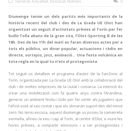
General
,
Actualitat
,
Destacat
,
Notícies
0
Diumenge tenim un dels partits més importants de la
història recent del club i des de La Grada UE Olot han
organitzat un seguit d’activitats prèvies al Torín per fer
bullir l’olla abans de la gran cita, l’Olot-Sporting B de les
18h. Des de les 11h del matí es faran diversos actes per a
tots els públics, un dinar popular, actuacions i ràdio en
directe, sortejos, jocs, animació… Una festa volcànica en
tota regla en la qual tu n’ets el protagonista.
Tot seguit us detallem el programa d’actes de la FanZone al
Torín, organitzada per La Grada UE Olot amb la col·laboració del
club i de moltes empreses de la ciutat i comarca. La intenció és
crear una mobilització com fa quatre anys contra l’Arandina,
generar un ambient festiu i lúdic per fer sentir als jugadors que
l’afició està al seu costat i que els donaran suport des del minut
zero. No teniu excusa, aquest diumenge us poseu la samarreta
vermella, afineu la veu i cap al Torín, al centre d’Olot, a viure les
hores prèvies, a compartir emocions i a ser protagonistes i