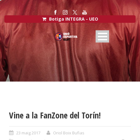
Botiga INTEGRA - UEO
Vine a la FanZone del Torín!
23 maig 2017
Oriol Boix Bufias