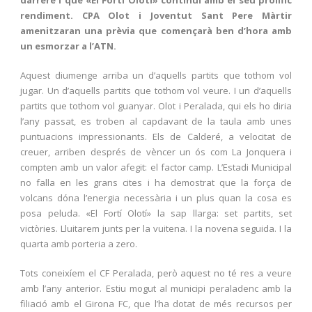
darrere i que «El Fortí Olotí» continuï amb el seu prolífic
rendiment. CPA Olot i Joventut Sant Pere Màrtir
amenitzaran una prèvia que començarà ben d’hora amb
un esmorzar a l’ATN.
Aquest diumenge arriba un d’aquells partits que tothom vol
jugar. Un d’aquells partits que tothom vol veure. I un d’aquells
partits que tothom vol guanyar. Olot i Peralada, qui els ho diria
l’any passat, es troben al capdavant de la taula amb unes
puntuacions impressionants. Els de Calderé, a velocitat de
creuer, arriben després de vèncer un ós com La Jonquera i
compten amb un valor afegit: el factor camp. L’Estadi Municipal
no falla en les grans cites i ha demostrat que la força de
volcans dóna l’energia necessària i un plus quan la cosa es
posa peluda. «El Fortí Olotí» la sap llarga: set partits, set
victòries. Lluitarem junts per la vuitena. I la novena seguida. I la
quarta amb porteria a zero.
Tots coneixíem el CF Peralada, però aquest no té res a veure
amb l’any anterior. Estiu mogut al municipi peraladenc amb la
filiació amb el Girona FC, que l’ha dotat de més recursos per