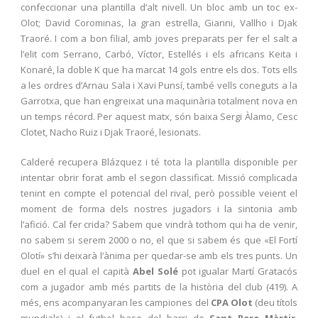
confeccionar una plantilla d’alt nivell. Un bloc amb un toc ex-
Olot; David Corominas, la gran estrella, Gianni, Vallho i Djak
Traoré. I com a bon filial, amb joves preparats per fer el salt a
l’elit com Serrano, Carbó, Víctor, Estellés i els africans Keita i
Konaré, la doble K que ha marcat 14 gols entre els dos. Tots ells
a les ordres d’Arnau Sala i Xavi Punsí, també vells coneguts a la
Garrotxa, que han engreixat una maquinària totalment nova en
un temps récord. Per aquest matx, són baixa Sergi Àlamo, Cesc
Clotet, Nacho Ruiz i Djak Traoré, lesionats.
Calderé recupera Blázquez i té tota la plantilla disponible per
intentar obrir forat amb el segon classificat. Missió complicada
tenint en compte el potencial del rival, però possible veient el
moment de forma dels nostres jugadors i la sintonia amb
l’afició. Cal fer crida? Sabem que vindrà tothom qui ha de venir,
no sabem si serem 2000 o no, el que si sabem és que «El Fortí
Olotí» s’hi deixarà l’ànima per quedar-se amb els tres punts. Un
duel en el qual el capità
Abel Solé
pot igualar Martí Gratacós
com a jugador amb més partits de la història del club (419). A
més, ens acompanyaran les campiones del
CPA Olot
(deu títols