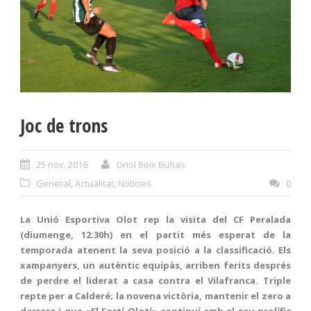
Joc de trons
25 nov. 2016
Oriol Boix Bufias
General
,
Actualitat
,
Notícies
0
La Unió Esportiva Olot rep la visita del CF Peralada
(diumenge, 12:30h) en el partit més esperat de la
temporada atenent la seva posició a la classificació. Els
xampanyers, un autèntic equipàs, arriben ferits després
de perdre el liderat a casa contra el Vilafranca. Triple
repte per a Calderé; la novena victòria, mantenir el zero a