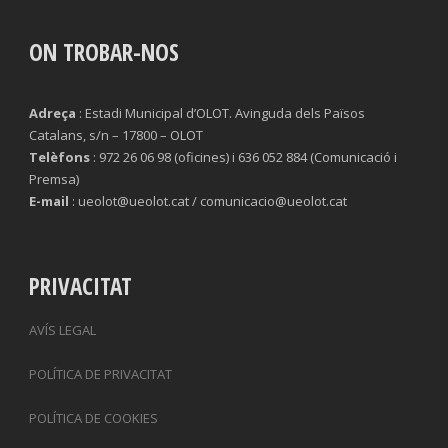
ON TROBAR-NOS
Adreça
: Estadi Municipal d’OLOT. Avinguda dels Països
Catalans, s/n – 17800 – OLOT
Telèfons
: 972 26 06 98 (oficines) i 636 052 884 (Comunicació i
Premsa)
E-mail
: ueolot@ueolot.cat / comunicacio@ueolot.cat
PRIVACITAT
AVÍS LEGAL
POLÍTICA DE PRIVACITAT
POLÍTICA DE COOKIES