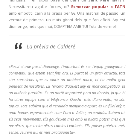
mundials) i el futbol base del barri de
Sant Pere Màrtir
.
Necessitareu agafar forces, oi?
Esmorzar popular a l’ATN
amb embotit i carn a la brasa per 8€. Una matinal de passió, un
vermut de primera, un matx gironí dels que fan afició. Aquest
diumenge, més que mai, COMPTEM AMB TU! Tots de vermell!
La prèvia de Calderé
«Passi el que passi diumenge, l’important és ser l’equip guanyador i
competitiu que estem sent fins ara. El partit té un gran atractiu, tots
són conscients que es viurà un ambient maco, hi ha molta gent
pendent de nosaltres. La Tercera d’aquest any és molt competitiva, és
un autèntic partidàs. És un partit important però no decisiu, ja que hi
ha altres equips com el Vilafranca. Queda més d’una volta, no són
tòpics. Tots sabíem que el Peralada menjaria a apart, és un filial atípic
amb homes experimentats com Coro o Vallho, un equipàs. Sabem bé
els seus moviments, ells gaudeixen més amb la pilota, potser més que
nosaltres, que tenim altres camins i variants. Ells potser pateixen més
sense, veurem qui és més protagonista».