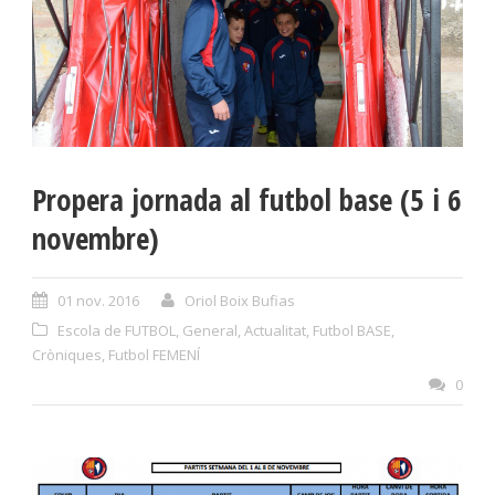
Propera jornada al futbol base (5 i 6
novembre)
01 nov. 2016
Oriol Boix Bufias
Escola de FUTBOL
,
General
,
Actualitat
,
Futbol BASE
,
Cròniques
,
Futbol FEMENÍ
0