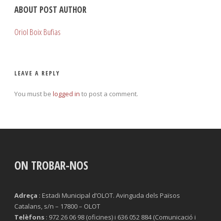
ABOUT POST AUTHOR
Oriol Boix Bufias
LEAVE A REPLY
You must be
logged in
to post a comment.
ON TROBAR-NOS
Adreça
: Estadi Municipal d’OLOT. Avinguda dels Països
Catalans, s/n – 17800 – OLOT
Telèfons
: 972 26 06 98 (oficines) i 636 052 884 (Comunicació i