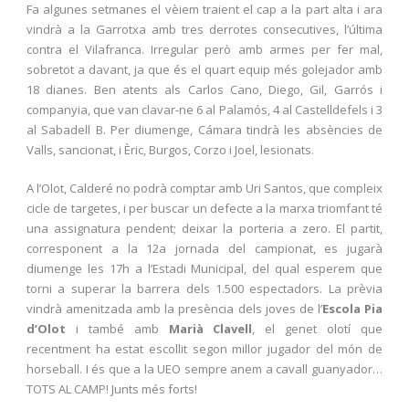
Fa algunes setmanes el vèiem traient el cap a la part alta i ara
vindrà a la Garrotxa amb tres derrotes consecutives, l’última
contra el Vilafranca. Irregular però amb armes per fer mal,
sobretot a davant, ja que és el quart equip més golejador amb
18 dianes. Ben atents als Carlos Cano, Diego, Gil, Garrós i
companyia, que van clavar-ne 6 al Palamós, 4 al Castelldefels i 3
al Sabadell B. Per diumenge, Cámara tindrà les absències de
Valls, sancionat, i Èric, Burgos, Corzo i Joel, lesionats.
A l’Olot, Calderé no podrà comptar amb Uri Santos, que compleix
cicle de targetes, i per buscar un defecte a la marxa triomfant té
una assignatura pendent; deixar la porteria a zero. El partit,
corresponent a la 12a jornada del campionat, es jugarà
diumenge les 17h a l’Estadi Municipal, del qual esperem que
torni a superar la barrera dels 1.500 espectadors. La prèvia
vindrà amenitzada amb la presència dels joves de l’
Escola Pia
d’Olot
i també amb
Marià Clavell
, el genet olotí que
recentment ha estat escollit segon millor jugador del món de
horseball. I és que a la UEO sempre anem a cavall guanyador…
TOTS AL CAMP! Junts més forts!