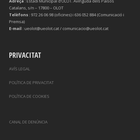
Adreça
: Estadi Municipal d’OLOT. Avinguda dels Països
Catalans, s/n – 17800 – OLOT
Telèfons
: 972 26 06 98 (oficines) i 636 052 884 (Comunicació i
Premsa)
E-mail
: ueolot@ueolot.cat / comunicacio@ueolot.cat
PRIVACITAT
AVÍS LEGAL
POLÍTICA DE PRIVACITAT
POLÍTICA DE COOKIES
CANAL DE DENÚNCIA