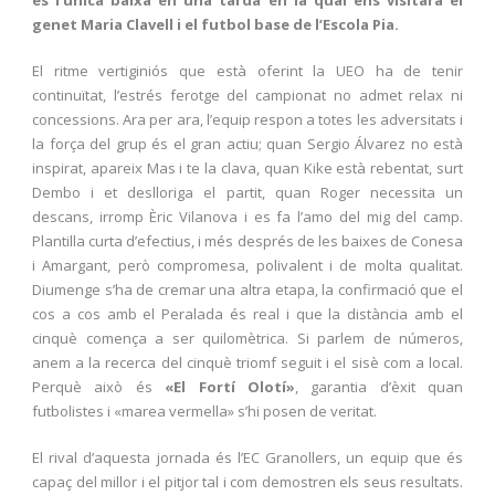
és l’única baixa en una tarda en la qual ens visitarà el
genet Maria Clavell i el futbol base de l’Escola Pia.
El ritme vertiginiós que està oferint la UEO ha de tenir
continuïtat, l’estrés ferotge del campionat no admet relax ni
concessions. Ara per ara, l’equip respon a totes les adversitats i
la força del grup és el gran actiu; quan Sergio Álvarez no està
inspirat, apareix Mas i te la clava, quan Kike està rebentat, surt
Dembo i et deslloriga el partit, quan Roger necessita un
descans, irromp Èric Vilanova i es fa l’amo del mig del camp.
Plantilla curta d’efectius, i més després de les baixes de Conesa
i Amargant, però compromesa, polivalent i de molta qualitat.
Diumenge s’ha de cremar una altra etapa, la confirmació que el
cos a cos amb el Peralada és real i que la distància amb el
cinquè comença a ser quilomètrica. Si parlem de números,
anem a la recerca del cinquè triomf seguit i el sisè com a local.
Perquè això és
«El Fortí Olotí»
, garantia d’èxit quan
futbolistes i «marea vermella» s’hi posen de veritat.
El rival d’aquesta jornada és l’EC Granollers, un equip que és
capaç del millor i el pitjor tal i com demostren els seus resultats.