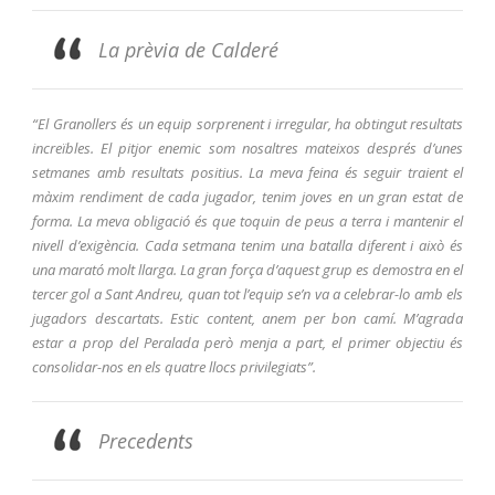
La prèvia de Calderé
“El Granollers és un equip sorprenent i irregular, ha obtingut resultats
increïbles. El pitjor enemic som nosaltres mateixos
després d’unes
setmanes amb resultats positius.
La meva feina és seguir traient el
màxim rendiment de cada jugador, tenim joves en un gran estat de
forma. La meva obligació és que toquin de peus a terra i mantenir el
nivell d’exigència. Cada setmana tenim una batalla diferent i això és
una marató molt llarga.
La gran força d’aquest grup es demostra en el
tercer gol a Sant Andreu, quan tot l’equip se’n va a celebrar-lo amb els
jugadors descartats. Estic content, anem per bon camí.
M’agrada
estar a prop del Peralada però menja a part, el primer objectiu és
consolidar-nos en els quatre llocs privilegiats”.
Precedents