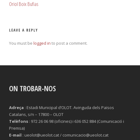
Oriol Boix Bufias
LEAVE A REPLY
You must be
logged in
to post a comment.
ON TROBAR-NOS
Adreça
: Estadi Municipal d’OLOT. Avinguda dels Països
Catalans, s/n – 17800 – OLOT
Telèfons
: 972 26 06 98 (oficines) i 636 052 884 (Comunicació i
Premsa)
E-mail
: ueolot@ueolot.cat / comunicacio@ueolot.cat