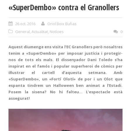
«SuperDembo» contra el Granollers
26 oct. 2016
Oriol Boix Bufias
General
,
Actualitat
,
Notícies
0
Aquest diumenge ens visita l’EC Granollers però nosaltres
tenim a «SuperDembo» per imposar justícia i protegir-
nos de tots els mals. El dissenyador Dani Toledo s’ha
inspirat en el famós i popular superheroi de còmics per
il·lustrar el cartell d’aquesta setmana. Amb
«SuperDembo», un «Fortí Olotí» de por i un Olot que
espanta tindrem un Halloween ben animat a l’Estadi.
Posem la sisena? No hi falteu… L’espectacle està
assegurat!