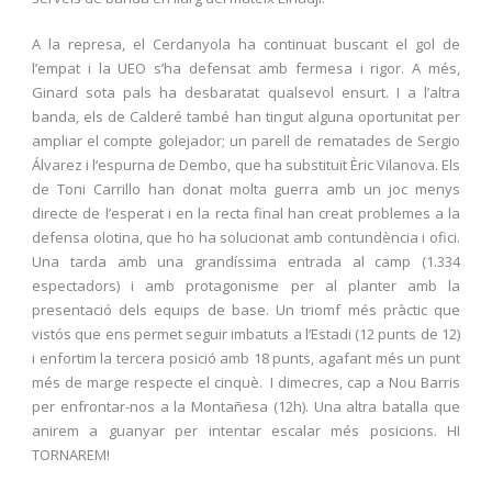
A la represa, el Cerdanyola ha continuat buscant el gol de
l’empat i la UEO s’ha defensat amb fermesa i rigor. A més,
Ginard sota pals ha desbaratat qualsevol ensurt. I a l’altra
banda, els de Calderé també han tingut alguna oportunitat per
ampliar el compte golejador; un parell de rematades de Sergio
Álvarez i l’espurna de Dembo, que ha substituït Èric Vilanova. Els
de Toni Carrillo han donat molta guerra amb un joc menys
directe de l’esperat i en la recta final han creat problemes a la
defensa olotina, que ho ha solucionat amb contundència i ofici.
Una tarda amb una grandíssima entrada al camp (1.334
espectadors) i amb protagonisme per al planter amb la
presentació dels equips de base. Un triomf més pràctic que
vistós que ens permet seguir imbatuts a l’Estadi (12 punts de 12)
i enfortim la tercera posició amb 18 punts, agafant més un punt
més de marge respecte el cinquè. I dimecres, cap a Nou Barris
per enfrontar-nos a la Montañesa (12h). Una altra batalla que
anirem a guanyar per intentar escalar més posicions. HI
TORNAREM!