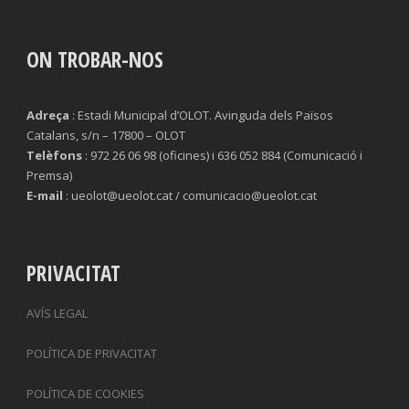
ON TROBAR-NOS
Adreça
: Estadi Municipal d’OLOT. Avinguda dels Països
Catalans, s/n – 17800 – OLOT
Telèfons
: 972 26 06 98 (oficines) i 636 052 884 (Comunicació i
Premsa)
E-mail
: ueolot@ueolot.cat / comunicacio@ueolot.cat
PRIVACITAT
AVÍS LEGAL
POLÍTICA DE PRIVACITAT
POLÍTICA DE COOKIES