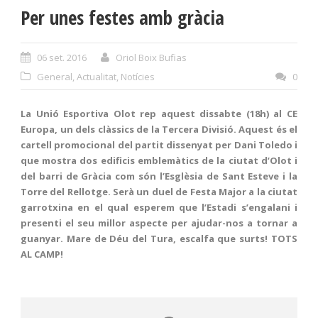
Per unes festes amb gràcia
06 set. 2016
Oriol Boix Bufias
General
,
Actualitat
,
Notícies
0
La Unió Esportiva Olot rep aquest dissabte (18h) al CE
Europa, un dels clàssics de la Tercera Divisió. Aquest és el
cartell promocional del partit dissenyat per Dani Toledo i
que mostra dos edificis emblemàtics de la ciutat d’Olot i
del barri de Gràcia com són l’Esglèsia de Sant Esteve i la
Torre del Rellotge. Serà un duel de Festa Major a la ciutat
garrotxina en el qual esperem que l’Estadi s’engalani i
presenti el seu millor aspecte per ajudar-nos a tornar a
guanyar. Mare de Déu del Tura, escalfa que surts! TOTS
AL CAMP!