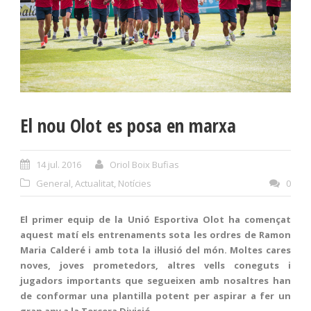
El nou Olot es posa en marxa
14 jul. 2016
Oriol Boix Bufias
General
,
Actualitat
,
Notícies
0
El primer equip de la Unió Esportiva Olot ha començat
aquest matí els entrenaments sota les ordres de Ramon
Maria Calderé i amb tota la il·lusió del món. Moltes cares
noves, joves prometedors, altres vells coneguts i
jugadors importants que segueixen amb nosaltres han
de conformar una plantilla potent per aspirar a fer un