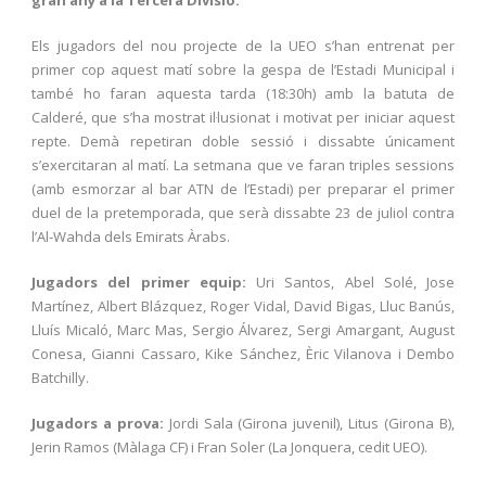
gran any a la Tercera Divisió.
Els jugadors del nou projecte de la UEO s’han entrenat per
primer cop aquest matí sobre la gespa de l’Estadi Municipal i
també ho faran aquesta tarda (18:30h) amb la batuta de
Calderé, que s’ha mostrat il·lusionat i motivat per iniciar aquest
repte. Demà repetiran doble sessió i dissabte únicament
s’exercitaran al matí. La setmana que ve faran triples sessions
(amb esmorzar al bar ATN de l’Estadi) per preparar el primer
duel de la pretemporada, que serà dissabte 23 de juliol contra
l’Al-Wahda dels Emirats Àrabs.
Jugadors del primer equip:
Uri Santos, Abel Solé, Jose
Martínez, Albert Blázquez, Roger Vidal, David Bigas, Lluc Banús,
Lluís Micaló, Marc Mas, Sergio Álvarez, Sergi Amargant, August
Conesa, Gianni Cassaro, Kike Sánchez, Èric Vilanova i Dembo
Batchilly.
Jugadors a prova:
Jordi Sala (Girona juvenil), Litus (Girona B),
Jerin Ramos (Màlaga CF) i Fran Soler (La Jonquera, cedit UEO).