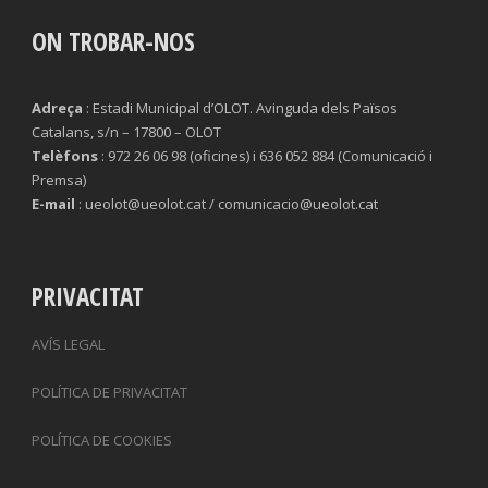
ON TROBAR-NOS
Adreça
: Estadi Municipal d’OLOT. Avinguda dels Països
Catalans, s/n – 17800 – OLOT
Telèfons
: 972 26 06 98 (oficines) i 636 052 884 (Comunicació i
Premsa)
E-mail
: ueolot@ueolot.cat / comunicacio@ueolot.cat
PRIVACITAT
AVÍS LEGAL
POLÍTICA DE PRIVACITAT
POLÍTICA DE COOKIES