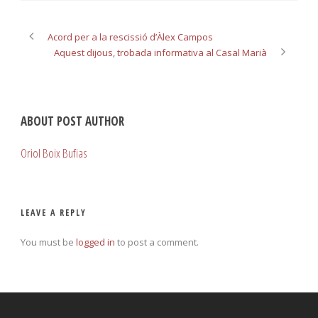
Acord per a la rescissió d’Àlex Campos
Aquest dijous, trobada informativa al Casal Marià
ABOUT POST AUTHOR
Oriol Boix Bufias
LEAVE A REPLY
You must be
logged in
to post a comment.