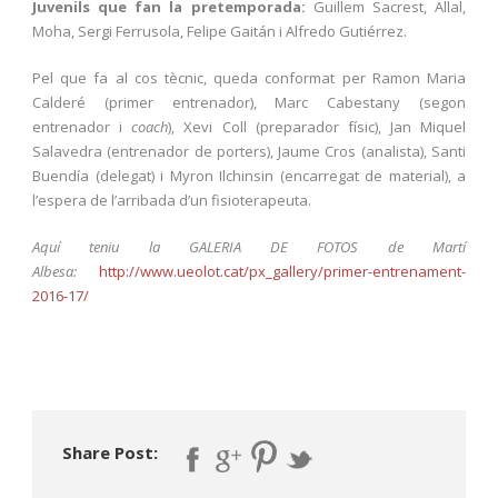
Juvenils que fan la pretemporada:
Guillem Sacrest, Allal,
Moha, Sergi Ferrusola, Felipe Gaitán i Alfredo Gutiérrez.
Pel que fa al cos tècnic, queda conformat per Ramon Maria
Calderé (primer entrenador), Marc Cabestany (segon
entrenador i
coach
), Xevi Coll (preparador físic), Jan Miquel
Salavedra (entrenador de porters), Jaume Cros (analista), Santi
Buendía (delegat) i Myron Ilchinsin (encarregat de material), a
l’espera de l’arribada d’un fisioterapeuta.
Aquí teniu la GALERIA DE FOTOS de Martí
Albesa:
http://www.ueolot.cat/px_gallery/primer-entrenament-
2016-17/
Share Post: