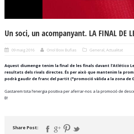
Un soci, un acompanyant. LA FINAL DE L
09 maig 2016
Oriol Boix Bufias
General
,
Actualitat
Aq
uest diumenge tenim la final de les finals davant l’Atlético 
resultats dels rivals directes. És per això que mantenim la prom
podrà gaudir de franc del partit (*promoció vàlida a la zona de 
Gastarem tota l’energia positiva per aferrar-nos a la promoció de desc
B!
Share Post: