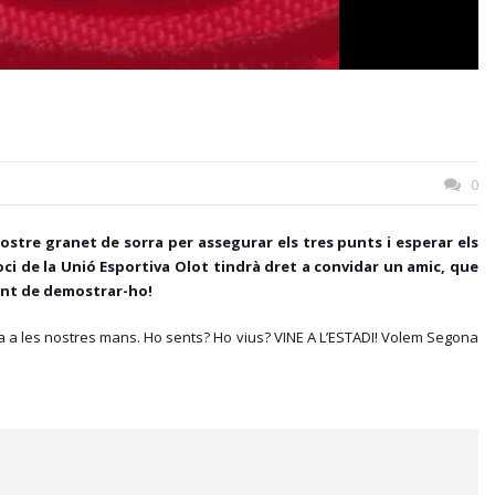
0
nostre granet de sorra per assegurar els tres punts i esperar els
oci de la Unió Esportiva Olot tindrà dret a convidar un amic, que
ment de demostrar-ho!
ia a les nostres mans. Ho sents? Ho vius? VINE A L’ESTADI! Volem Segona