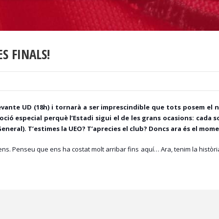
ES FINALS!
Levante UD (18h) i tornarà a ser imprescindible que tots posem el 
oció especial perquè l’Estadi sigui el de les grans ocasions: cada s
General). T’estimes la UEO? T’aprecies el club? Doncs ara és el mo
ens. Penseu que ens ha costat molt arribar fins aquí… Ara, tenim la històr