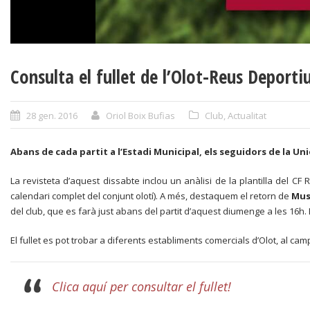
Consulta el fullet de l’Olot-Reus Deporti
28 gen. 2016
Oriol Boix Bufias
Club
,
Actualitat
Abans de cada partit a l’Estadi Municipal, els seguidors de la Un
La revisteta d’aquest dissabte inclou un anàlisi de la plantilla del CF 
calendari complet del conjunt olotí). A més, destaquem el retorn de
Mus
del club, que es farà just abans del partit d’aquest diumenge a les 16h
El fullet es pot trobar a diferents establiments comercials d’Olot, al camp
Clica aquí per consultar el fullet!