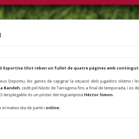
u
ió Esportiva Olot reben un fullet de quatre pàgines amb continguts 
Reus Deportiu, les ganes de capgirar la situació dels jugadors olotins i les
a Bandeh
, cedit pel Nàstic de Tarragona fins a final de temporada, i es
. El desplegable és un pòster del migcampista
Héctor Simon
.
 el mateix dia de partit i
online: