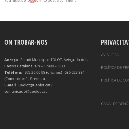
You must be
logged in
to post a comment.
ON TROBAR-NOS
PRIVACITA
AVÍS LEGAL
Adreça
: Estadi Municipal d’OLOT. Avinguda dels
Països Catalans, s/n – 17800 – OLOT
POLÍTICA DE PR
Telèfons
: 972 26 06 98 (oficines) i 636 052 884
(Comunicació i Premsa)
POLÍTICA DE CO
E-mail
: ueolot@ueolot.cat /
comunicacio@ueolot.cat
CANAL DE DENÚ