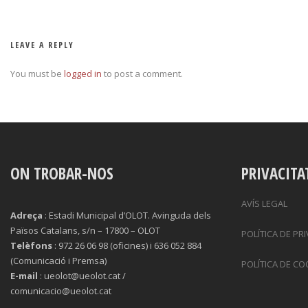
LEAVE A REPLY
You must be
logged in
to post a comment.
ON TROBAR-NOS
PRIVACITA
AVÍS LEGAL
Adreça
: Estadi Municipal d’OLOT. Avinguda dels
Països Catalans, s/n – 17800 – OLOT
POLÍTICA DE PR
Telèfons
: 972 26 06 98 (oficines) i 636 052 884
(Comunicació i Premsa)
POLÍTICA DE CO
E-mail
: ueolot@ueolot.cat /
comunicacio@ueolot.cat