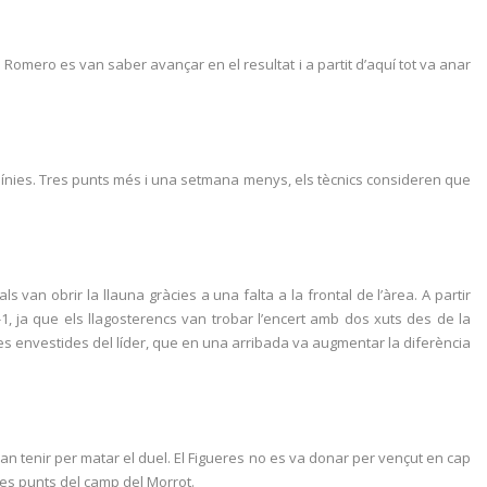
a i Romero es van saber avançar en el resultat i a partit d’aquí tot va anar
s línies. Tres punts més i una setmana menys, els tècnics consideren que
van obrir la llauna gràcies a una falta a la frontal de l’àrea. A partir
1, ja que els llagosterencs van trobar l’encert amb dos xuts des de la
les envestides del líder, que en una arribada va augmentar la diferència
an tenir per matar el duel. El Figueres no es va donar per vençut en cap
res punts del camp del Morrot.