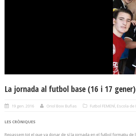
La jornada al futbol base (16 i 17 gener)
19 gen. 2016
Oriol Boix Bufias
Futbol FEMENÍ
,
Escola de
LES CRÒNIQUES
Repassem tot el que va donar de sí la jornada en el futbol formatiu de la