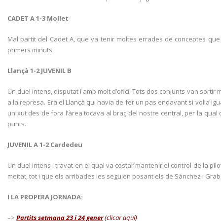
CADET A 1-3 Mollet
Mal partit del Cadet A, que va tenir moltes errades de conceptes que
primers minuts.
Llançà 1-2 JUVENIL B
Un duel intens, disputat i amb molt d’ofici. Tots dos conjunts van sortir 
a la represa. Era el Llançà qui havia de fer un pas endavant si volia igual
un xut des de fora l’àrea tocava al braç del nostre central, per la qual c
punts.
JUVENIL A 1-2 Cardedeu
Un duel intens i travat en el qual va costar mantenir el control de la pilo
meitat, tot i que els arribades les seguien posant els de Sánchez i Grab
I LA PROPERA JORNADA:
–>
Partits setmana 23 i 24 gener
(clicar aquí)