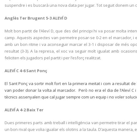
suspendre i es buscarà una nova data per jugar. Tot seguit donem un co
Anglès Ter Brugent 5-3 ALEVÍ D
Molt bon partit de l’Aleví D, que des del principi hi va posar molta inten
camp. Aquests aspectes van permetre posar-se 0-2 en el marcador, i enca
amb un bon ritme i va aconseguir marcar el 3-1 i disposar de més oportu
resultat (3-3). A la represa, el xoc va seguir molt igualat amb ocasion
feliciten els jugadors pel partit i per l’esforç realitzat.
ALEVÍ C 4-6 Sant Ponç
El Sant Ponç va sortir molt fort en la primera meitat i com a resultat de 
van poder donar la volta al marcador. Però no era el dia de l’Aleví C i 
tècnics assenyalen que cal jugar sempre com un equip i no voler soluc
ALEVÍ A 4-2 Baix Ter
Dues primeres parts amb treball i intel·ligència van permetre tirar el pa
un bon rival que volia igualar els olotins a la taula. D’aquesta manera, e