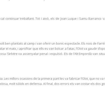
 cal continuar treballant. Tot i això, els de Joan Luque i Samu Barranc
molt ben plantats al camp i van oferir un bonic espectacle. Els nois de Farré
ar el matx, i aprofitar que ells es van bolcar a l’atac, l’Olot va gaudir d’op
osa l’àrbitre va assenyalar penal i expulsió. Els de l’Alt Empordà van situar
ta. Les millors ocasions de la primera part les va fabricar l’Olot, que no va
olosa, molt sòlids en defensa. Al final, dos errors els van costar els dos g