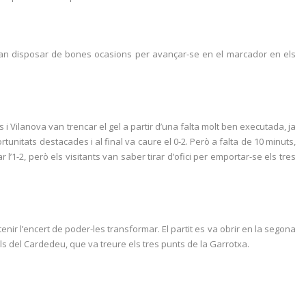
o van disposar de bones ocasions per avançar-se en el marcador en els
s i Vilanova van trencar el gel a partir d’una falta molt ben executada, ja
ortunitats destacades i al final va caure el 0-2. Però a falta de 10 minuts,
 l’1-2, però els visitants van saber tirar d’ofici per emportar-se els tres
 tenir l’encert de poder-les transformar. El partit es va obrir en la segona
ols del Cardedeu, que va treure els tres punts de la Garrotxa.