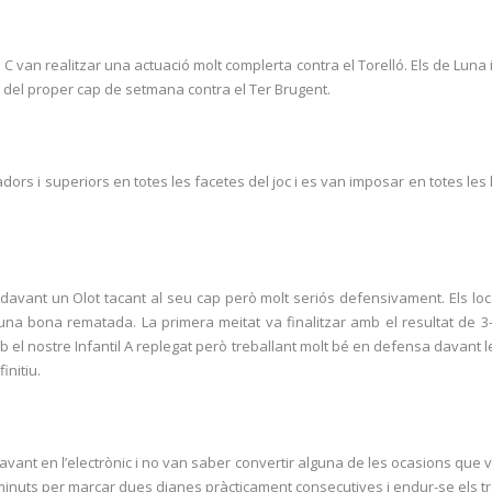
til C van realitzar una actuació molt complerta contra el Torelló. Els de Lun
t del proper cap de setmana contra el Ter Brugent.
adors i superiors en totes les facetes del joc i es van imposar en totes le
avant un Olot tacant al seu cap però molt seriós defensivament. Els locals 
’una bona rematada. La primera meitat va finalitzar amb el resultat de 3-
mb el nostre Infantil A replegat però treballant molt bé en defensa davant 
initiu.
avant en l’electrònic i no van saber convertir alguna de les ocasions que v
s minuts per marcar dues dianes pràcticament consecutives i endur-se els t