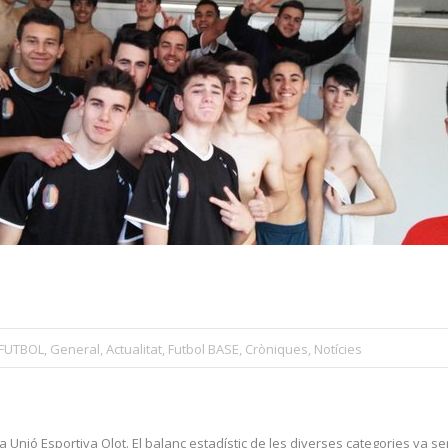
 FUTBOL
,
General
,
Actualitat
,
Futbol BASE
,
Cròniques
,
Notícies
 Unió Esportiva Olot. El balanç estadístic de les diverses categories va ser