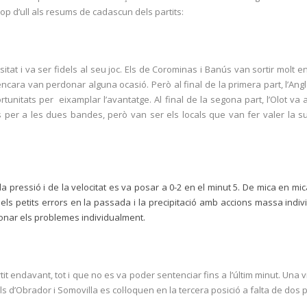
p d’ull als resums de cadascun dels partits:
sitat i va ser fidels al seu joc. Els de Corominas i Banús van sortir molt en
ra van perdonar alguna ocasió. Però al final de la primera part, l’Angles
nitats per eixamplar l’avantatge. Al final de la segona part, l’Olot va ac
s per a les dues bandes, però van ser els locals que van fer valer la sup
la pressió i de la velocitat es va posar a 0-2 en el minut 5. De mica en mic
els petits errors en la passada i la precipitació amb accions massa individu
ionar els problemes individualment.
rtit endavant, tot i que no es va poder sentenciar fins a l’últim minut. Un
ls d’Obrador i Somovilla es col·loquen en la tercera posició a falta de dos p