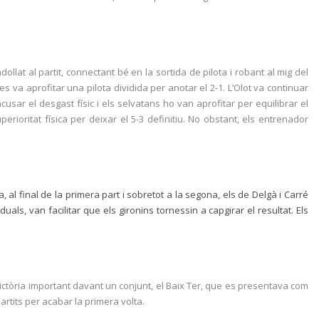
dollat al partit, connectant bé en la sortida de pilota i robant al mig del
 va aprofitar una pilota dividida per anotar el 2-1. L’Olot va continuar
usar el desgast físic i els selvatans ho van aprofitar per equilibrar el
erioritat física per deixar el 5-3 definitiu. No obstant, els entrenador
a, al final de la primera part i sobretot a la segona, els de Delgà i Carré
als, van facilitar que els gironins tornessin a capgirar el resultat. Els
a victòria important davant un conjunt, el Baix Ter, que es presentava com
artits per acabar la primera volta.