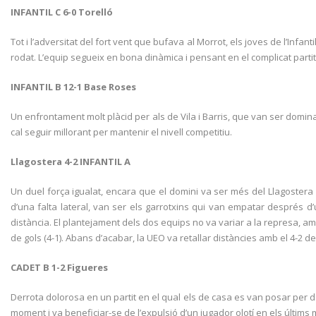
INFANTIL C 6-0 Torelló
Tot i l’adversitat del fort vent que bufava al Morrot, els joves de l’Infan
rodat. L’equip segueix en bona dinàmica i pensant en el complicat parti
INFANTIL B 12-1 Base Roses
Un enfrontament molt plàcid per als de Vila i Barris, que van ser domin
cal seguir millorant per mantenir el nivell competitiu.
Llagostera 4-2 INFANTIL A
Un duel força igualat, encara que el domini va ser més del Llagostera d
d’una falta lateral, van ser els garrotxins qui van empatar després d
distància. El plantejament dels dos equips no va variar a la represa, a
de gols (4-1). Abans d’acabar, la UEO va retallar distàncies amb el 4-2 def
CADET B 1-2 Figueres
Derrota dolorosa en un partit en el qual els de casa es van posar per d
moment i va beneficiar-se de l’expulsió d’un jugador olotí en els últim