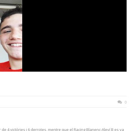
0
 de 4 victòries i 6 derrotes, mentre que el Racing Blanenc-Aleví B es va